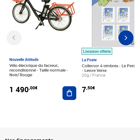
Livraison offerte
Nouvelle Attitude
La Poste
Vélo électrique du facteur,
Collector 4 timbres - Le Petit P
reconditionné - Taille normale -
- Lettre Verte
Noir/ Rouge
20g / France
1 490
7
,00€
,50€
Ajouter au panier