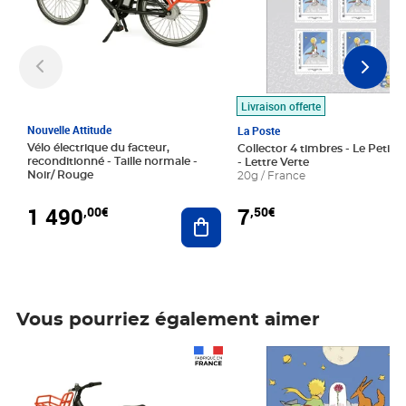
Livraison offerte
Nouvelle Attitude
La Poste
Vélo électrique du facteur,
Collector 4 timbres - Le Petit P
reconditionné - Taille normale -
- Lettre Verte
Noir/ Rouge
20g / France
1 490
7
,00€
,50€
Ajouter au panier
Vous pourriez également aimer
Prix 1 490,00€
Prix 7,50€