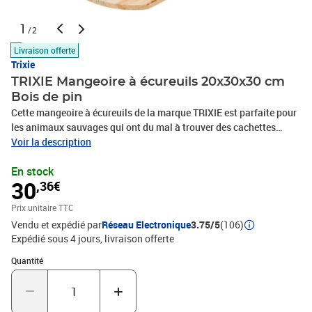
1
/2
Livraison offerte
Trixie
TRIXIE Mangeoire à écureuils 20x30x30 cm
Bois de pin
Cette mangeoire à écureuils de la marque TRIXIE est parfaite pour
les animaux sauvages qui ont du mal à trouver des cachettes
sûres dans nos jardins. La mangeoire pour oiseaux est fabriquée
Voir la description
en bois de pin non traité qui donne un aspect mat. Elle est conçue
En stock
avec un couvercle à charnière. La mangeoire à écureuils vous
30
,36€
permet de créer des environnements adaptés à ces petites
créatures, et vous avez la possibilité d'observer ces animaux dans
Prix unitaire TTC
votre jardin.Couleur : naturelMatériau : bois de pin non traité
Vendu et expédié par
Réseau Electronique
3.75/5
(106)
Dimensions : 30 x 20 x 30 cm (L x l x H) Couvercle à charnière
Expédié sous 4 jours
livraison offerte
Quantité : 1
Quantité