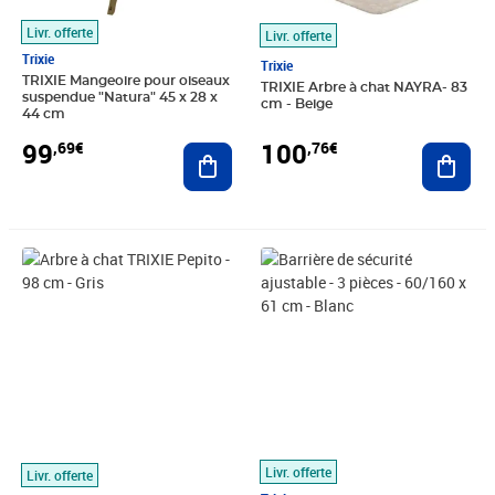
Livr. offerte
Livr. offerte
Trixie
Trixie
TRIXIE Mangeoire pour oiseaux
TRIXIE Arbre à chat NAYRA- 83
suspendue "Natura" 45 x 28 x
cm - Beige
44 cm
99
100
,69€
,76€
Ajouter au panier
Ajout
Prix 103,91€
Prix 105,97€
Livr. offerte
Livr. offerte