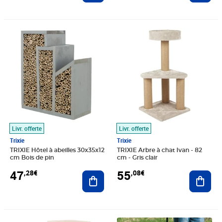
Prix 47,28€
Prix 55,08€
Livr. offerte
Livr. offerte
Trixie
Trixie
TRIXIE Hôtel à abeilles 30x35x12
TRIXIE Arbre à chat Ivan - 82
cm Bois de pin
cm - Gris clair
47
55
,28€
,08€
Ajouter au panier
Ajout