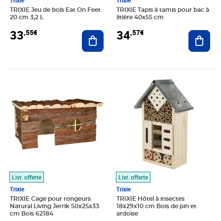
Trixie
Trixie
TRIXIE Jeu de bols Eat On Feet
TRIXIE Tapis à tamis pour bac à
20 cm 3,2 L
litière 40x55 cm
33
34
,55€
,57€
Ajouter au panier
Ajout
Prix barré 54,99€
Prix 43,76€
Prix 44,03€
Livr. offerte
Livr. offerte
Trixie
Trixie
TRIXIE Cage pour rongeurs
TRIXIE Hôtel à insectes
Natural Living Jerrik 50x25x33
18x29x10 cm Bois de pin et
cm Bois 62184
ardoise