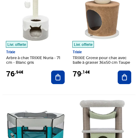
Livr. offerte
Livr. offerte
Trixie
Trixie
Arbre à chat TRIXIE Nuria - 71
TRIXIE Grotte pour chat avec
cm - Blanc gris
balle à gratter 36x50 cm Taupe
76
79
,94€
,14€
Ajouter au panier
Ajout
Prix 83,87€
Prix barré 127,99€
Prix 95,63€