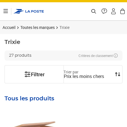
ontenu de la page
Accueil
Toutes les marques
Trixie
Trixie
Critères de classement
27 produits
Trier par
Filtrer
Prix les moins chers
Tous les produits
Prix 16,03€
Prix 19,59€