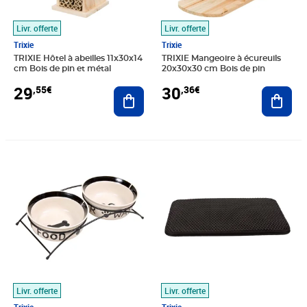
Livr. offerte
Livr. offerte
Trixie
Trixie
TRIXIE Hôtel à abeilles 11x30x14
TRIXIE Mangeoire à écureuils
cm Bois de pin et métal
20x30x30 cm Bois de pin
29
30
,55€
,36€
Ajouter au panier
Ajout
Prix 33,55€
Prix 34,57€
Livr. offerte
Livr. offerte