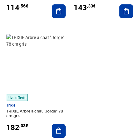
114
143
,56€
,33€
Ajouter au panier
Ajout
Prix 182,03€
Livr. offerte
Trixie
TRIXIE Arbre à chat "Jorge" 78
cm gris
182
,03€
Ajouter au panier