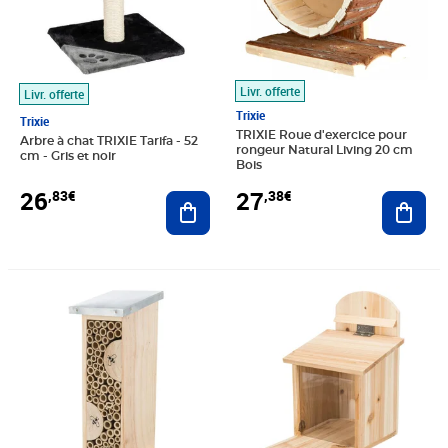
Livr. offerte
Livr. offerte
Trixie
Trixie
TRIXIE Roue d'exercice pour
Arbre à chat TRIXIE Tarifa - 52
rongeur Natural Living 20 cm
cm - Gris et noir
Bois
26
27
,83€
,38€
Ajouter au panier
Ajout
Prix 29,55€
Prix 30,36€