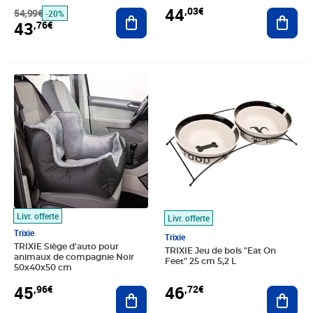
44
,03€
54,99€
Ajouter au panier
Ajout
-20%
43
,76€
Prix 45,96€
Prix 46,72€
Livr. offerte
Livr. offerte
Trixie
Trixie
TRIXIE Siège d'auto pour
TRIXIE Jeu de bols "Eat On
animaux de compagnie Noir
Feet" 25 cm 5,2 L
50x40x50 cm
45
46
,96€
,72€
Ajouter au panier
Ajout