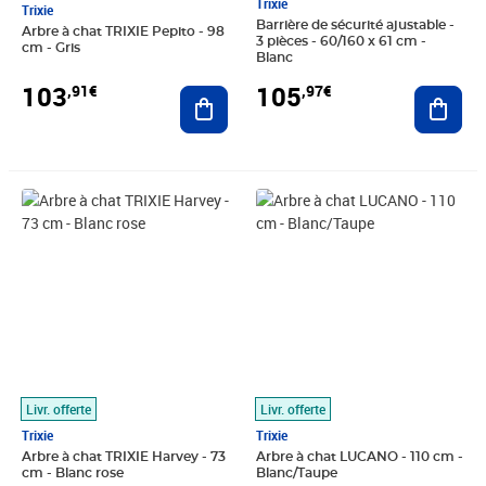
Trixie
Trixie
Barrière de sécurité ajustable -
Arbre à chat TRIXIE Pepito - 98
3 pièces - 60/160 x 61 cm -
cm - Gris
Blanc
103
105
,91€
,97€
Ajouter au panier
Ajout
Prix 114,56€
Prix 143,33€
Livr. offerte
Livr. offerte
Trixie
Trixie
Arbre à chat TRIXIE Harvey - 73
Arbre à chat LUCANO - 110 cm -
cm - Blanc rose
Blanc/Taupe