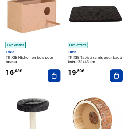
Livr. offerte
Livr. offerte
Trixie
Trixie
TRIXIE Nichoir en bois pour
TRIXIE Tapis à tamis pour bac à
oiseau
litière 35x45 cm
16
19
,03€
,59€
Ajouter au panier
Ajout
Prix 26,83€
Prix 27,38€