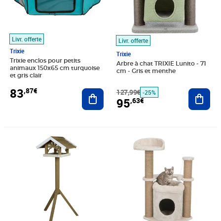
Livr. offerte
Livr. offerte
Trixie
Trixie
Trixie enclos pour petits
Arbre à chat TRIXIE Lunito - 71
animaux 150x65 cm turquoise
cm - Gris et menthe
et gris clair
83
,87€
Ajouter au panier
127,99€
Ajout
-25%
95
,63€
Prix 99,69€
Prix 100,76€