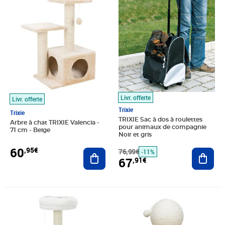
Prix 60,95€
Prix barré 76,99€
Prix 67,91€
Livr. offerte
Livr. offerte
Trixie
Trixie
TRIXIE Sac à dos à roulettes
Arbre à chat TRIXIE Valencia -
pour animaux de compagnie
71 cm - Beige
Noir et gris
60
,95€
Ajouter au panier
76,99€
Ajout
-11%
67
,91€
Prix 76,94€
Prix 79,14€