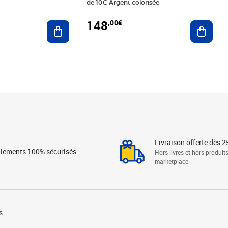
de 10€ Argent colorisée
148
,00€
Ajouter au panier
Ajoute
Livraison offerte dès 2
iements 100% sécurisés
Hors livres et hors produit
marketplace
s