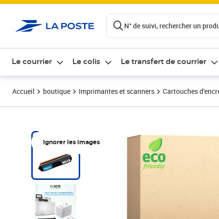
ontenu de la page
N° de suivi, rechercher un produi
Le courrier
Le colis
Le transfert de courrier
Accueil
boutique
Imprimantes et scanners
Cartouches d'encre
Ignorer les images