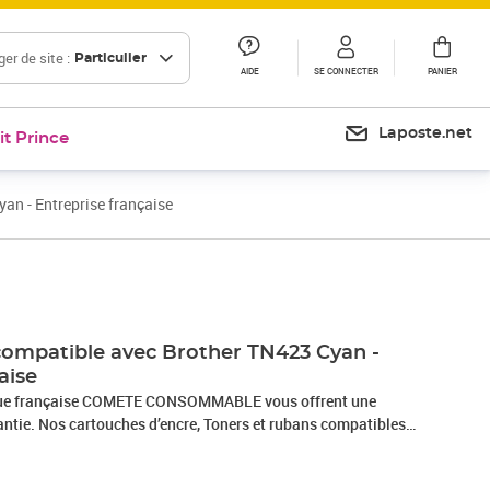
er de site :
Particulier
AIDE
SE CONNECTER
PANIER
Laposte.net
it Prince
an - Entreprise française
 compatible avec Brother TN423 Cyan -
aise
rque française COMETE CONSOMMABLE vous offrent une
antie. Nos cartouches d’encre, Toners et rubans compatibles
haute qualité. Nous avons à cœur de choisir des partenaires
modèles sont fabriqués en France, contribuant ainsi à la