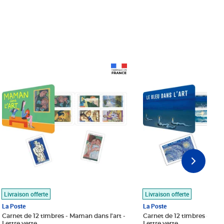
Prix 18,24€
Prix 18,24€
Livraison offerte
Livraison offerte
La Poste
La Poste
Carnet de 12 timbres - Maman dans l'art -
Carnet de 12 timbres - Le bl
Lettre verte
Lettre verte