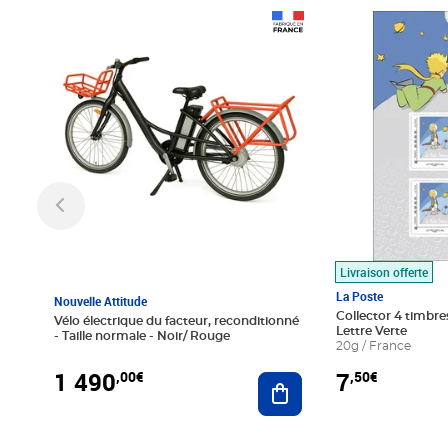
Prix 1 490,00€
Prix 7,50€
Livraison offerte
La Poste
Nouvelle Attitude
Collector 4 timbres
Vélo électrique du facteur, reconditionné
Lettre Verte
- Taille normale - Noir/ Rouge
20g / France
1 490
7
,00€
,50€
Ajouter au panier