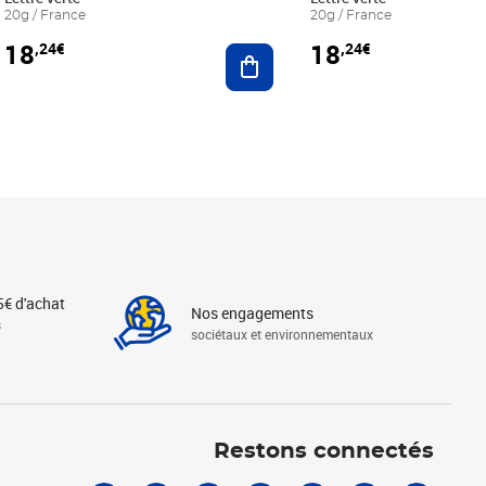
20g / France
20g / France
18
18
,24€
,24€
r au panier
Ajouter au panier
5€ d'achat
Nos engagements
s
sociétaux et environnementaux
Linkedin
Instagram
X
Tiktok
Facebook
Youtube
Threads
Restons connectés