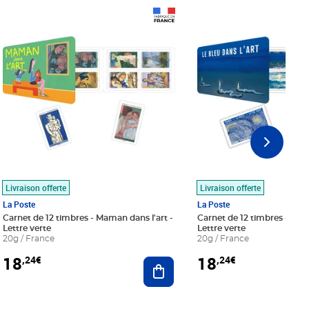
Prix 18,24€
Prix 18,24€
Livraison offerte
Livraison offerte
La Poste
La Poste
Carnet de 12 timbres - Maman dans l'art -
Carnet de 12 timbres - Le bl
Lettre verte
Lettre verte
20g / France
20g / France
18
18
,24€
,24€
r au panier
Ajouter au panier