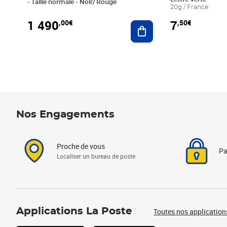
- Taille normale - Noir/ Rouge
20g / France
1 490
7
,00€
,50€
Ajouter au panier
Nos Engagements
Proche de vous
Pa
Localiser un bureau de poste
Applications La Poste
Toutes nos application