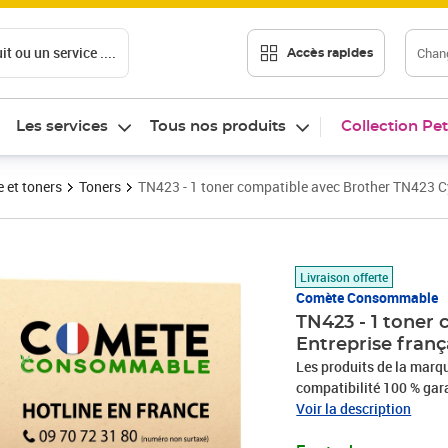
t ou un service ....
Chang
Accès rapides
Les services
Tous nos produits
Collection Pet
 et toners
Toners
TN423 - 1 toner compatible avec Brother TN423 Cy
Prix 29,90€
Livraison offerte
Comète Consommable
TN423 - 1 toner
Entreprise franç
Les produits de la ma
compatibilité 100 % gar
sont économiques et de 
Voir la description
français, dont certains 