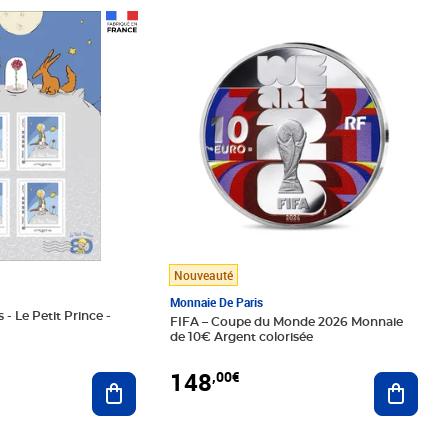
Prix 148,00€
Nouveauté
Monnaie De Paris
 - Le Petit Prince -
FIFA – Coupe du Monde 2026 Monnaie
de 10€ Argent colorisée
148
,00€
Ajouter au panier
Ajoute