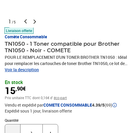
1
/5
Livraison offerte
Comète Consommable
TN1050 - 1 Toner compatible pour Brother
TN1050 - Noir - COMETE
POUR LE REMPLACEMENT D'UN TONER BROTHER TN1050 : Idéal
pour remplacer les cartouches de toner Brother TN1050, ce lot de 1
toner TN1050 est compatible avec différents modèles
Voir la description
d'imprimantes laser tout en offrant la même qualité qu'une
En stock
cartouche d'origine.COMPATIBILITÉ : Compatible avec Brother
15
,90€
TN1050 / MFC 1910W MFC-1810 MFC-1815 MFC-1910W MFC-
1915W DCP-1510 DPC-1512 DCP-1610W DCP-1612W HL-1110
Prix unitaire TTC
dont 0,16€ d'
éco-part
HL-1112 HL-1210W HL-1212W.QUALITÉ PROFESSIONNELLE :
Vendu et expédié par
COMETE CONSOMMABLE
4.39/5
(69)
100 % compatible avec les imprimantes Brother TN1050 pour
Expédié sous 1 jour
livraison offerte
lesquelles il est conçu, ce toner offre un rendement de 1000 pages
par cartouche de toner TN-1050 (pour une couverture de 5 % par
Quantité : 1
Quantité
page) ainsi qu'une impression de haute qualité.