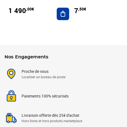
1 490
7
,00€
,50€
Ajouter au panier
Nos Engagements
Proche de vous
Localiser un bureau de poste
Paiements 100% sécurisés
Livraison offerte dès 25€ d'achat
Hors livres et hors produits marketplace