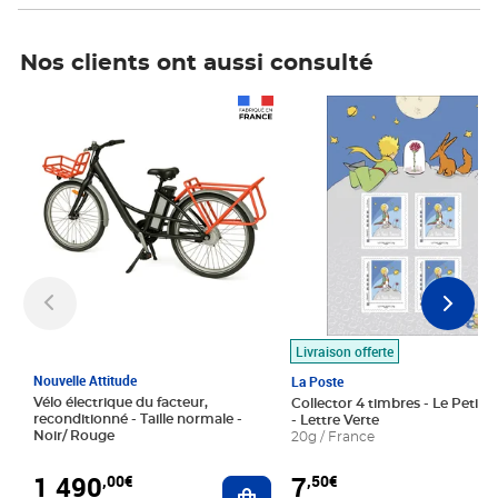
Nos clients ont aussi consulté
Prix 1 490,00€
Prix 7,50€
Livraison offerte
Nouvelle Attitude
La Poste
Vélo électrique du facteur,
Collector 4 timbres - Le Petit P
reconditionné - Taille normale -
- Lettre Verte
Noir/ Rouge
20g / France
1 490
7
,00€
,50€
Ajouter au panier