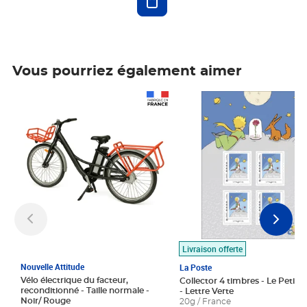
Vous pourriez également aimer
Prix 1 490,00€
Prix 7,50€
Livraison offerte
Nouvelle Attitude
La Poste
Vélo électrique du facteur,
Collector 4 timbres - Le Petit P
reconditionné - Taille normale -
- Lettre Verte
Noir/ Rouge
20g / France