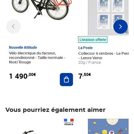
Livraison offerte
Nouvelle Attitude
La Poste
Vélo électrique du facteur,
Collector 4 timbres - Le Petit P
reconditionné - Taille normale -
- Lettre Verte
Noir/ Rouge
20g / France
1 490
7
,00€
,50€
Ajouter au panier
Vous pourriez également aimer
Prix 1 490,00€
Prix 7,50€