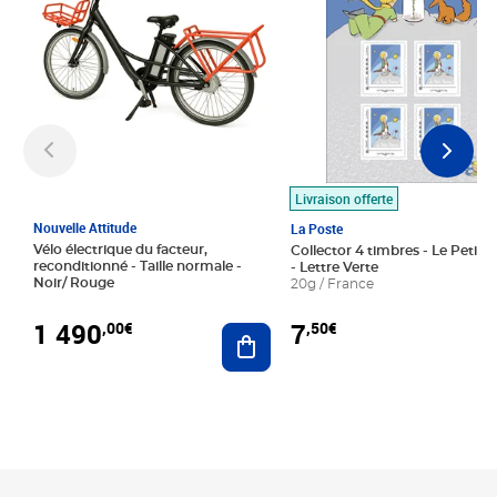
Livraison offerte
Nouvelle Attitude
La Poste
Vélo électrique du facteur,
Collector 4 timbres - Le Petit P
reconditionné - Taille normale -
- Lettre Verte
Noir/ Rouge
20g / France
1 490
7
,00€
,50€
Ajouter au panier