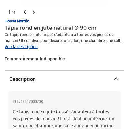
1
/6
House Nordic
Tapis rond en jute naturel Ø 90 cm
Ce tapis rond en jute tressé s'adaptera à toutes vos pièces de
maison ! Il est idéal pour décorer un salon, une chambre, une salle
à manger ou même un balcon ou une terrasse ! Fabriqué à partir de
Voir la description
fibres naturelles, ce tapis est résistant et durable. Le tapis en jute
Temporairement Indisponible
est facile à nettoyer et à entretenir, il suffit de passer l'aspirateur
régulièrement ou de le secouer doucement pour éliminer la saleté.
Dimensions : Ø 90 cm / Epaisseur : 1 cm. Matière : Jute. Couleur :
Naturel.
Description
ID 5713917000708
Ce tapis rond en jute tressé s'adaptera à toutes
vos pièces de maison ! Il est idéal pour décorer un
salon, une chambre, une salle à manger ou même