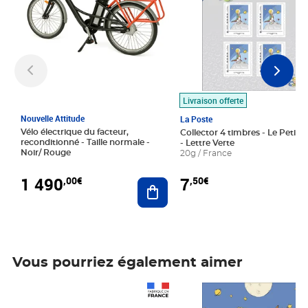
Livraison offerte
Nouvelle Attitude
La Poste
Vélo électrique du facteur,
Collector 4 timbres - Le Petit P
reconditionné - Taille normale -
- Lettre Verte
Noir/ Rouge
20g / France
1 490
7
,00€
,50€
Ajouter au panier
Vous pourriez également aimer
Prix 1 490,00€
Prix 7,50€