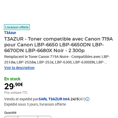
Livraison offerte
T3Azur
T3AZUR - Toner compatible avec Canon 719A
pour Canon LBP-6650 LBP-6650DN LBP-
6670DN LBP-6680X Noir - 2 300p
Remplacent le Toner Canon 719A Noire - Compatibles avec LBP-
251dw, LBP-252dw, LBP-253x, LBP-6300, LBP-6300DN, LBP-
310DN, LBP-6650, LBP-6650DN, LBP-6670DN, LBP-6680X, MF-
Voir la description
411DW, MF-416DW, MF-418X, MF-419X, MF-5840DN, MF-5880DN,
En stock
MF-5940DN, MF-5980DW, MF-6140DN, MF-6180DW - Capacité: 2
29
,90€
300 pages avec un rendement de 5% , repondent à toutes les
normes européennes ISO 9001/14001, STMC, CE, ROHS . Encre de
Prix unitaire TTC
haute qualité qui garantie une excellence qualité d'impression -
Vendu et expédié par
SARL T3AZUR Int
4.24/5
(41)
Marque T3AZUR
Expédié sous 3 jours
livraison offerte
Quantité : 1
Quantité