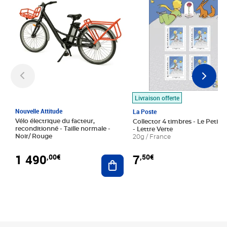
Livraison offerte
Nouvelle Attitude
La Poste
Vélo électrique du facteur,
Collector 4 timbres - Le Petit P
reconditionné - Taille normale -
- Lettre Verte
Noir/ Rouge
20g / France
1 490
7
,00€
,50€
Ajouter au panier