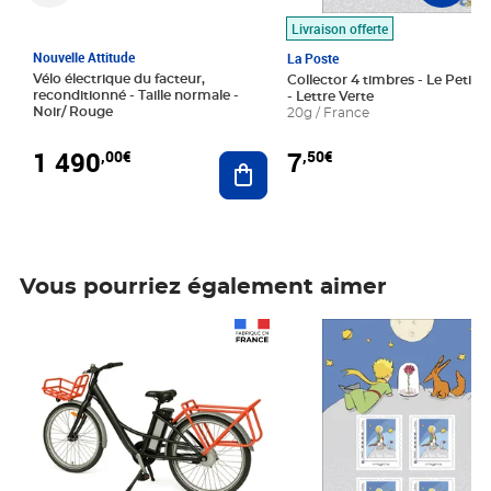
Livraison offerte
Nouvelle Attitude
La Poste
Vélo électrique du facteur,
Collector 4 timbres - Le Petit P
reconditionné - Taille normale -
- Lettre Verte
Noir/ Rouge
20g / France
1 490
7
,00€
,50€
Ajouter au panier
Vous pourriez également aimer
Prix 1 490,00€
Prix 7,50€