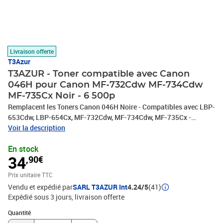
Livraison offerte
T3Azur
T3AZUR - Toner compatible avec Canon
046H pour Canon MF-732Cdw MF-734Cdw
MF-735Cx Noir - 6 500p
Remplacent les Toners Canon 046H Noire - Compatibles avec LBP-
653Cdw, LBP-654Cx, MF-732Cdw, MF-734Cdw, MF-735Cx -
Capacité: 6 500 pages avec un rendement de 5% , repondent à
Voir la description
toutes les normes européennes ISO 9001/14001, STMC, CE, ROHS
En stock
. Encre de haute qualité qui garantie une excellence qualité
34
,90€
d'impression - Marque T3AZUR
Prix unitaire TTC
Vendu et expédié par
SARL T3AZUR Int
4.24/5
(41)
Expédié sous 3 jours
livraison offerte
Quantité : 1
Quantité