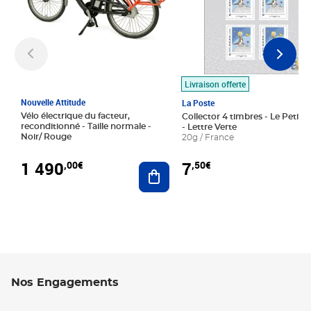
Livraison offerte
Nouvelle Attitude
La Poste
Vélo électrique du facteur,
Collector 4 timbres - Le Petit P
reconditionné - Taille normale -
- Lettre Verte
Noir/ Rouge
20g / France
1 490
7
,00€
,50€
Ajouter au panier
Nos Engagements