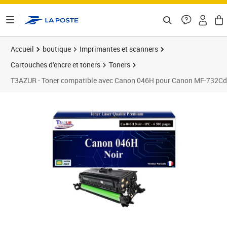
ontenu de la page
Accueil
boutique
Imprimantes et scanners
Cartouches d'encre et toners
Toners
T3AZUR - Toner compatible avec Canon 046H pour Canon MF-732C
Prix 34,90€