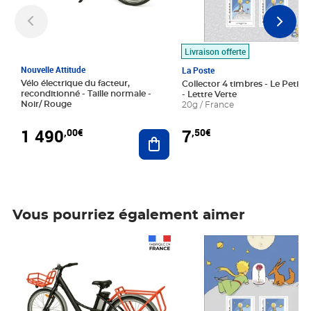
Livraison offerte
Nouvelle Attitude
La Poste
Vélo électrique du facteur,
Collector 4 timbres - Le Petit P
reconditionné - Taille normale -
- Lettre Verte
Noir/ Rouge
20g / France
1 490
7
,00€
,50€
Ajouter au panier
Vous pourriez également aimer
Prix 1 490,00€
Prix 7,50€