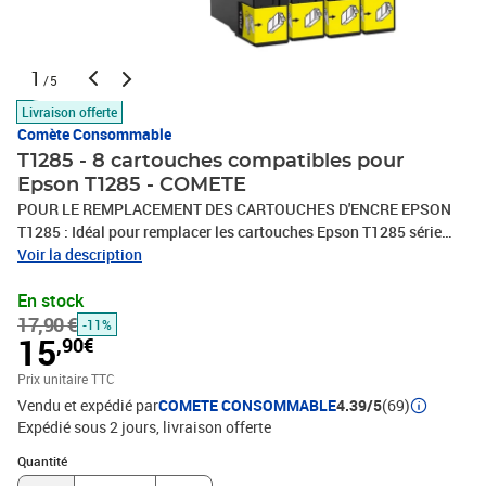
1
/5
Livraison offerte
Comète Consommable
T1285 - 8 cartouches compatibles pour
Epson T1285 - COMETE
POUR LE REMPLACEMENT DES CARTOUCHES D'ENCRE EPSON
T1285 : Idéal pour remplacer les cartouches Epson T1285 série
Renard, ce lot contient 2 cartouches d'encre compatibles pour
Voir la description
Epson T1281 noir et 6 cartouches d'encre compatibles pour Epson
En stock
T1282 T1823 T1824 couleurs (cyan, magenta, jaune), compatibles
17,90 €
avec différents modèles d'imprimantes. Espon
-11%
15
,90€
T1285COMPATIBILITÉ : Ces cartouches d'encre pour Epson T1285
sont compatibles avec les modèles d'imprimantes Epson Stylus
Prix unitaire TTC
SX425W SX445W SX430W SX125 S22 SX235W SX230 SX130
Vendu et expédié par
COMETE CONSOMMABLE
4.39/5
(69)
SX420W SX440W Office BX305F BX305FW BX305FW Plus
Expédié sous 2 jours
livraison offerte
C13T12824011 C13T12854022 C13T12854012 C13T12854511
Quantité : 1
C13T12854010QUALITÉ PROFESSIONNELLE : 100 % compatible
Quantité
avec les imprimantes Epson T1285 pour lesquelles il est conçu, ce