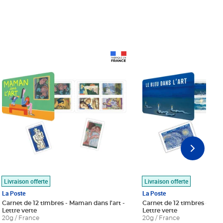
Prix 18,24€
Prix 18,24€
Livraison offerte
Livraison offerte
La Poste
La Poste
Carnet de 12 timbres - Maman dans l'art -
Carnet de 12 timbres - Le bl
Lettre verte
Lettre verte
20g / France
20g / France