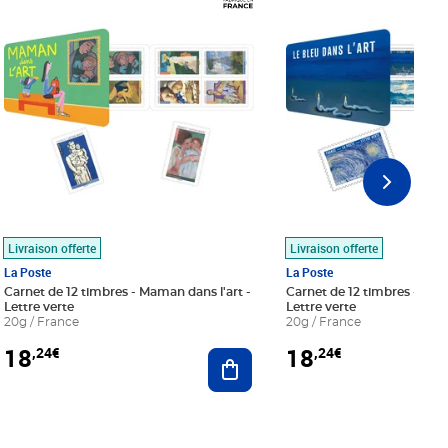
Livraison offerte
Livraison offerte
La Poste
La Poste
Carnet de 12 timbres - Maman dans l'art -
Carnet de 12 timbres - Le bl
Lettre verte
Lettre verte
20g / France
20g / France
18
18
,24€
,24€
r au panier
Ajouter au panier