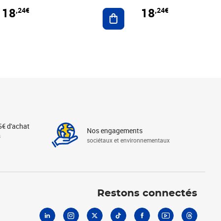
18
18
,24€
,24€
r au panier
Ajouter au panier
5€ d'achat
Nos engagements
s
sociétaux et environnementaux
Linkedin
Instagram
X
Tiktok
Facebook
Youtube
Threads
Restons connectés