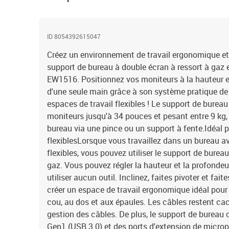
ID 8054392615047
Créez un environnement de travail ergonomique e
support de bureau à double écran à ressort à gaz 
EW1516. Positionnez vos moniteurs à la hauteur et
d'une seule main grâce à son système pratique de r
espaces de travail flexibles ! Le support de bure
moniteurs jusqu'à 34 pouces et pesant entre 9 kg, e
bureau via une pince ou un support à fente.Idéal p
flexiblesLorsque vous travaillez dans un bureau a
flexibles, vous pouvez utiliser le support de bure
gaz. Vous pouvez régler la hauteur et la profond
utiliser aucun outil. Inclinez, faites pivoter et fai
créer un espace de travail ergonomique idéal pour 
cou, au dos et aux épaules. Les câbles restent c
gestion des câbles. De plus, le support de burea
Gen1 (USB 3.0) et des ports d'extension de microp