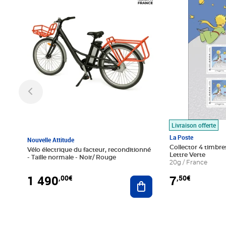
Livraison offerte
La Poste
Nouvelle Attitude
Collector 4 timbres
Vélo électrique du facteur, reconditionné
Lettre Verte
- Taille normale - Noir/ Rouge
20g / France
1 490
7
,00€
,50€
Ajouter au panier