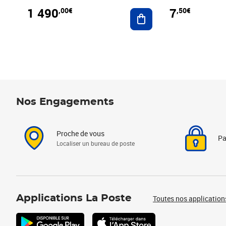
1 490
7
,00€
,50€
Ajouter au panier
Nos Engagements
Proche de vous
Pa
Localiser un bureau de poste
Applications La Poste
Toutes nos application