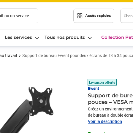
t ou un service ....
Chang
Accès rapides
Les services
Tous nos produits
Collection Pet
au travail
Support de bureau Ewent pour deux écrans de 13 à 34 pouc
Prix barré 158,99 €
Prix 79,26€
Livraison offerte
Ewent
Support de bure
pouces – VESA ma
Créez un environnement
de bureau à double écra
Positionnez vos moniteur
Voir la description
grâce à son système prat