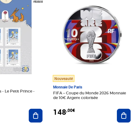
Nouveauté
Monnaie De Paris
 - Le Petit Prince -
FIFA – Coupe du Monde 2026 Monnaie
de 10€ Argent colorisée
148
,00€
Ajouter au panier
Ajoute