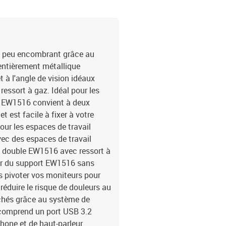
mm-Épaisseur de la pinc
gaz)-Gestion des câbles 
cm)
t peu encombrant grâce au
entièrement métallique
 à l'angle de vision idéaux
essort à gaz. Idéal pour les
au EW1516 convient à deux
t est facile à fixer à votre
our les espaces de travail
vec des espaces de travail
au double EW1516 avec ressort à
eur du support EW1516 sans
tes pivoter vos moniteurs pour
réduire le risque de douleurs au
achés grâce au système de
u comprend un port USB 3.2
hone et de haut-parleur