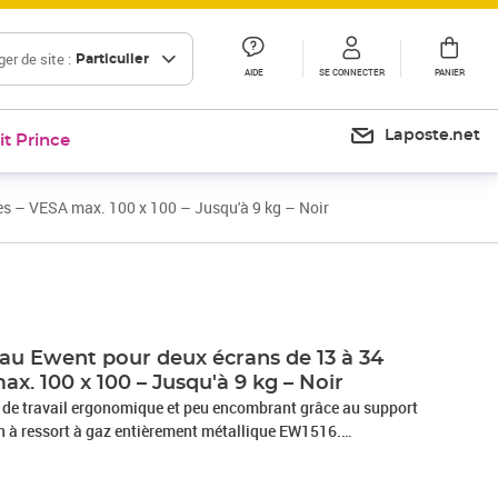
er de site :
Particulier
AIDE
SE CONNECTER
PANIER
Laposte.net
it Prince
es – VESA max. 100 x 100 – Jusqu'à 9 kg – Noir
Prix barré 92,22 €
Prix 76,85€
au Ewent pour deux écrans de 13 à 34
x. 100 x 100 – Jusqu'à 9 kg – Noir
 de travail ergonomique et peu encombrant grâce au support
n à ressort à gaz entièrement métallique EW1516.
s à la hauteur et à l'angle de vision idéaux d'une seule main
ique de ressort à gaz. Idéal pour les espaces de travail