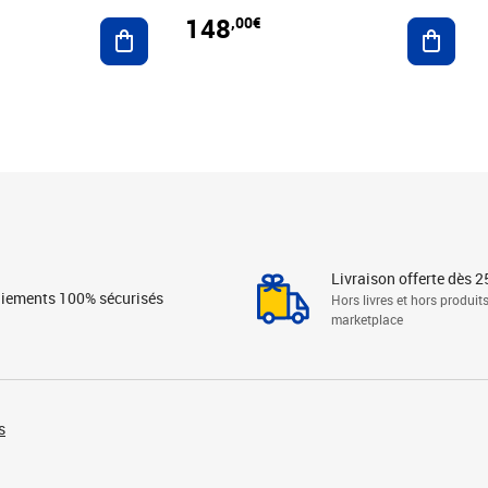
148
,00€
Ajouter au panier
Ajoute
Livraison offerte dès 2
iements 100% sécurisés
Hors livres et hors produit
marketplace
s