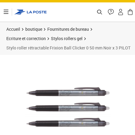
ontenu de la page
Accueil
boutique
Fournitures de bureau
Ecriture et correction
Stylos rollers gel
Stylo roller rétractable Frixion Ball Clicker 0 50 mm Noir x 3 PILOT
Prix 9,11€