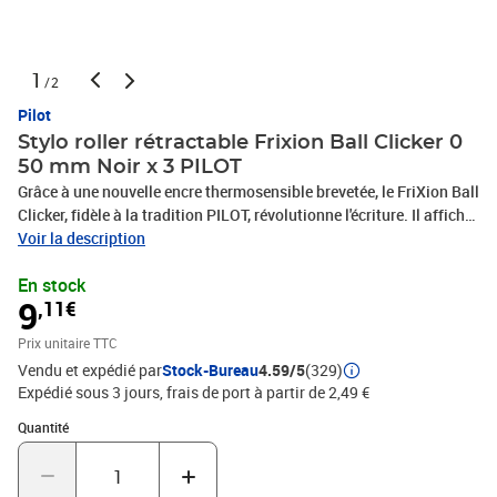
1
/2
Pilot
Stylo roller rétractable Frixion Ball Clicker 0
50 mm Noir x 3 PILOT
Grâce à une nouvelle encre thermosensible brevetée, le FriXion Ball
Clicker, fidèle à la tradition PILOT, révolutionne l'écriture. Il affiche
sa différence grâce à son click rétractable qui le rends encore plus
Voir la description
pratique !Rechargeable : Oui.Couleur encre : Noir.Largeur
En stock
d'écriture en mm : 0.25 mm.Taille de pointe en mm : 0.50 mm.
9
,11€
(417351 / BLRT-FR5-B / 2275)
Prix unitaire TTC
Vendu et expédié par
Stock-Bureau
4.59/5
(329)
Expédié sous 3 jours, frais de port à partir de 2,49 €
Quantité : 1
Quantité