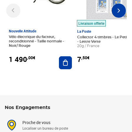
Livraison offerte
Nouvelle Attitude
La Poste
Vélo électrique du facteur,
Collector 4 timbres - Le Petit P
reconditionné - Taille normale -
- Lettre Verte
Noir/ Rouge
20g / France
1 490
7
,00€
,50€
Ajouter au panier
Nos Engagements
Proche de vous
Localiser un bureau de poste