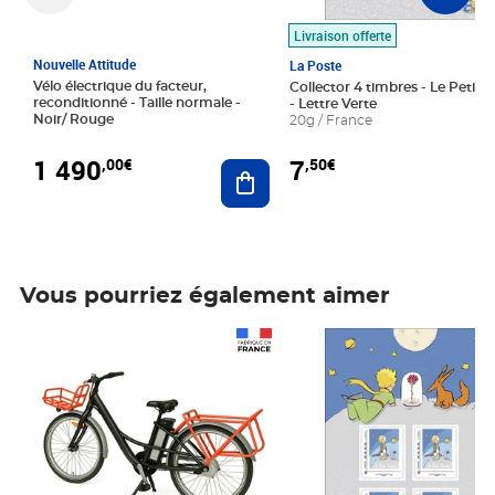
Livraison offerte
Nouvelle Attitude
La Poste
Vélo électrique du facteur,
Collector 4 timbres - Le Petit P
reconditionné - Taille normale -
- Lettre Verte
Noir/ Rouge
20g / France
1 490
7
,00€
,50€
Ajouter au panier
Vous pourriez également aimer
Prix 1 490,00€
Prix 7,50€