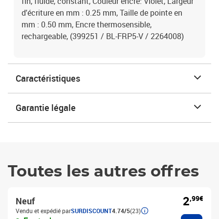
fin, fluide, constant, Couleur encre: Violet, Largeur
d'écriture en mm : 0.25 mm, Taille de pointe en
mm : 0.50 mm, Encre thermosensible,
rechargeable, (399251 / BL-FRP5-V / 2264008)
Caractéristiques
Garantie légale
Toutes les autres offres
2
,99€
Neuf
Vendu et expédié par
SURDISCOUNT
4.74/5
(23)
Ajouter