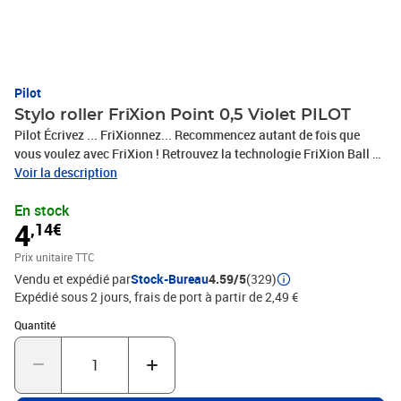
Pilot
Stylo roller FriXion Point 0,5 Violet PILOT
Pilot Écrivez ... FriXionnez... Recommencez autant de fois que
vous voulez avec FriXion ! Retrouvez la technologie FriXion Ball en
écriture fine, Ce roller pointe Hi-tec (pointe aiguille) vous assure
Voir la description
un tracé fin, fluide, constant, Couleur encre: Violet, Largeur
En stock
d'écriture en mm : 0.25 mm, Taille de pointe en mm : 0.50 mm,
4
,14€
Encre thermosensible, rechargeable, (399251 / BL-FRP5-V /
2264008)
Prix unitaire TTC
Vendu et expédié par
Stock-Bureau
4.59/5
(329)
Expédié sous 2 jours, frais de port à partir de 2,49 €
Quantité : 1
Quantité