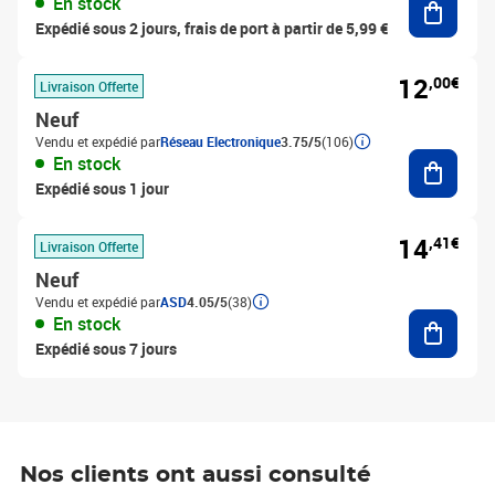
En stock
Expédié sous 2 jours, frais de port à partir de 5,99 €
12
,00€
Livraison Offerte
Neuf
Vendu et expédié par
Réseau Electronique
3.75/5
(106)
Ajouter
En stock
Expédié sous 1 jour
14
,41€
Livraison Offerte
Neuf
Vendu et expédié par
ASD
4.05/5
(38)
Ajouter
En stock
Expédié sous 7 jours
Nos clients ont aussi consulté