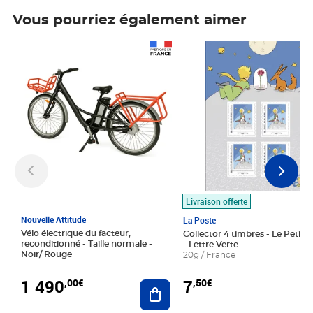
Vous pourriez également aimer
Prix 1 490,00€
Prix 7,50€
Livraison offerte
Nouvelle Attitude
La Poste
Vélo électrique du facteur,
Collector 4 timbres - Le Petit P
reconditionné - Taille normale -
- Lettre Verte
Noir/ Rouge
20g / France
1 490
7
,00€
,50€
Ajouter au panier