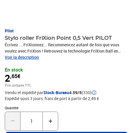
Pilot
Stylo roller FriXion Point 0,5 Vert PILOT
Écrivez ... FriXionnez... Recommencez autant de fois que vous
voulez avec FriXion ! Retrouvez la technologie FriXion Ball en
écriture fine, Ce roller pointe Hi-tec (pointe aiguille) vous assure
Voir la description
un tracé fin, fluide, constant, Couleur encre : Vert, Largeur
En stock
d'écriture en mm : 0.25 mm, Taille de pointe en mm : 0.50 mm,
2
,65€
Encre thermosensible, rechargeable, (399244 / BL-FRP5-G /
2264004)
Prix unitaire TTC
Vendu et expédié par
Stock-Bureau
4.59/5
(330)
Expédié sous 3 jours, frais de port à partir de 2,49 €
Quantité : 1
Quantité