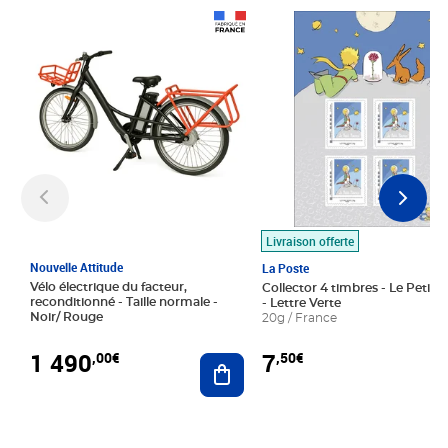
Prix 1 490,00€
Prix 7,50€
Livraison offerte
Nouvelle Attitude
La Poste
Vélo électrique du facteur,
Collector 4 timbres - Le Petit P
reconditionné - Taille normale -
- Lettre Verte
Noir/ Rouge
20g / France
1 490
7
,00€
,50€
Ajouter au panier