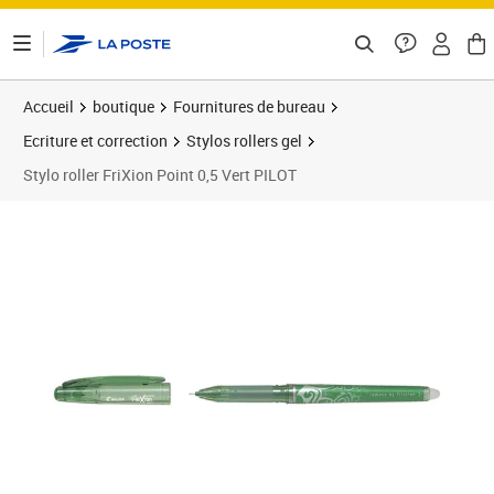
ontenu de la page
Accueil
boutique
Fournitures de bureau
Ecriture et correction
Stylos rollers gel
Stylo roller FriXion Point 0,5 Vert PILOT
Prix 2,65€
Prix 5
Prix 2
Prix 1