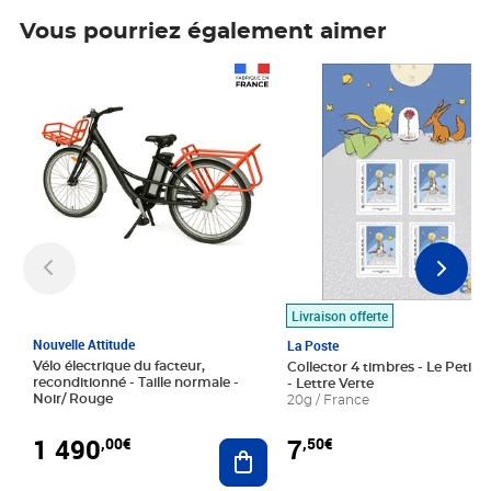
Vous pourriez également aimer
Prix 1 490,00€
Prix 7,50€
Livraison offerte
Nouvelle Attitude
La Poste
Vélo électrique du facteur,
Collector 4 timbres - Le Petit P
reconditionné - Taille normale -
- Lettre Verte
Noir/ Rouge
20g / France
1 490
7
,00€
,50€
Ajouter au panier