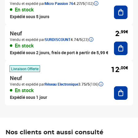
Vendu et expédié par
Micro Passion 76
4.27/5
(102)
Ajouter
En stock
Expédié sous 5 jours
2
,99€
Neuf
Vendu et expédié par
SURDISCOUNT
4.74/5
(23)
Ajouter
En stock
Expédié sous 2 jours, frais de port à partir de 5,99 €
12
,00€
Livraison Offerte
Neuf
Vendu et expédié par
Réseau Electronique
3.75/5
(106)
Ajouter
En stock
Expédié sous 1 jour
Nos clients ont aussi consulté