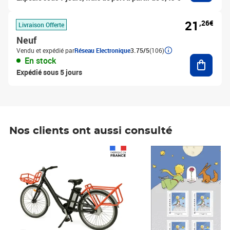
21
,26€
Livraison Offerte
Neuf
Vendu et expédié par
Réseau Electronique
3.75/5
(106)
Ajouter
En stock
Expédié sous 5 jours
Nos clients ont aussi consulté
Prix 1 490,00€
Prix 7,50€