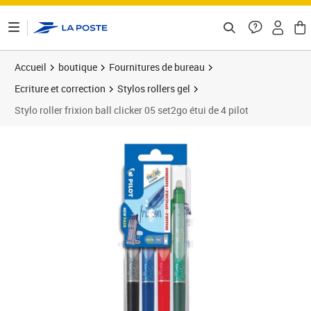
ontenu de la page
Accueil
boutique
Fournitures de bureau
Ecriture et correction
Stylos rollers gel
Stylo roller frixion ball clicker 05 set2go étui de 4 pilot
Prix 18,18€
Prix 1
Prix 2