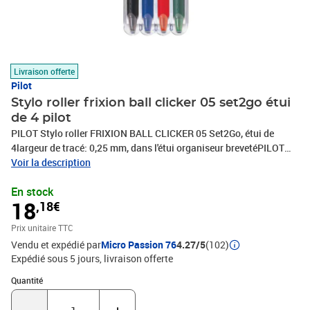
Livraison offerte
Pilot
Stylo roller frixion ball clicker 05 set2go étui
de 4 pilot
PILOT Stylo roller FRIXION BALL CLICKER 05 Set2Go, étui de
4largeur de tracé: 0,25 mm, dans l'étui organiseur brevetéPILOT
Box, assorti dans le couleurs: noir, bleu, rouge,vertcontenu: 4
Voir la description
stylos(570189)
En stock
18
,18€
Prix unitaire TTC
Vendu et expédié par
Micro Passion 76
4.27/5
(102)
Expédié sous 5 jours
livraison offerte
Quantité : 1
Quantité