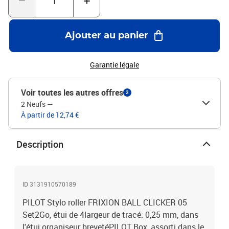
Ajouter au panier
Garantie légale
Voir toutes les autres offres
2
2 Neufs
—
À partir de 12,74 €
Description
ID 3131910570189
PILOT Stylo roller FRIXION BALL CLICKER 05
Set2Go, étui de 4largeur de tracé: 0,25 mm, dans
l'étui organiseur brevetéPILOT Box, assorti dans le