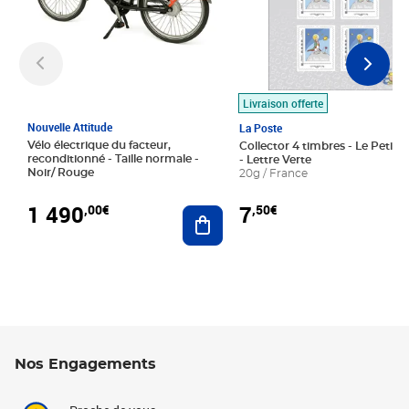
Livraison offerte
Nouvelle Attitude
La Poste
Vélo électrique du facteur,
Collector 4 timbres - Le Petit P
reconditionné - Taille normale -
- Lettre Verte
Noir/ Rouge
20g / France
1 490
7
,00€
,50€
Ajouter au panier
Nos Engagements