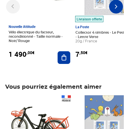
Livraison offerte
Nouvelle Attitude
La Poste
Vélo électrique du facteur,
Collector 4 timbres - Le Petit P
reconditionné - Taille normale -
- Lettre Verte
Noir/ Rouge
20g / France
1 490
7
,00€
,50€
Ajouter au panier
Vous pourriez également aimer
Prix 1 490,00€
Prix 7,50€