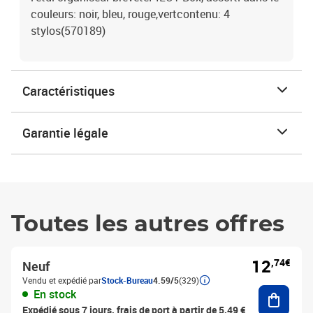
couleurs: noir, bleu, rouge,vertcontenu: 4
stylos(570189)
Caractéristiques
Garantie légale
Toutes les autres offres
12
,74€
Neuf
Vendu et expédié par
Stock-Bureau
4.59/5
(329)
Ajouter
En stock
Expédié sous 7 jours, frais de port à partir de 5,49 €