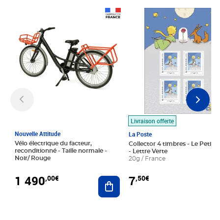
Prix 1 490,00€
Prix 7,50€
Livraison offerte
Nouvelle Attitude
La Poste
Vélo électrique du facteur,
Collector 4 timbres - Le Petit P
reconditionné - Taille normale -
- Lettre Verte
Noir/ Rouge
20g / France
1 490
7
,00€
,50€
Ajouter au panier