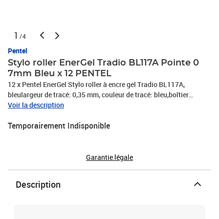
1
/4
Pentel
Stylo roller EnerGel Tradio BL117A Pointe 0
7mm Bleu x 12 PENTEL
12 x Pentel EnerGel Stylo roller à encre gel Tradio BL117A,
bleulargeur de tracé: 0,35 mm, couleur de tracé: bleu,boîtier
plastique, couleur: nuit noireavec capuchon, capuchon avec un
Voir la description
clip, pointe en métalrechargeable avec la mine LR7(BL117A-C),
Temporairement Indisponible
PHOTOS NON CONTRACTUELLES
Garantie légale
Description