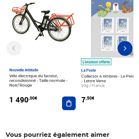
Livraison offerte
Nouvelle Attitude
La Poste
Vélo électrique du facteur,
Collector 4 timbres - Le Petit P
reconditionné - Taille normale -
- Lettre Verte
Noir/ Rouge
20g / France
1 490
7
,00€
,50€
Ajouter au panier
Vous pourriez également aimer