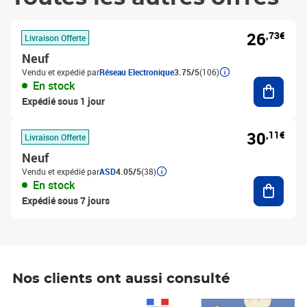
26
,73€
Livraison Offerte
Neuf
Vendu et expédié par
Réseau Electronique
3.75/5
(106)
Ajouter
En stock
Expédié sous 1 jour
30
,11€
Livraison Offerte
Neuf
Vendu et expédié par
ASD
4.05/5
(38)
Ajouter
En stock
Expédié sous 7 jours
Nos clients ont aussi consulté
Prix 1 490,00€
Prix 7,50€