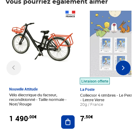
Vous pourriez également aimer
Prix 1 490,00€
Prix 7,50€
Livraison offerte
Nouvelle Attitude
La Poste
Vélo électrique du facteur,
Collector 4 timbres - Le Petit P
reconditionné - Taille normale -
- Lettre Verte
Noir/ Rouge
20g / France
1 490
7
,00€
,50€
Ajouter au panier