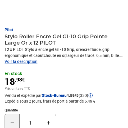
Pilot
Stylo Roller Encre Gel G1-10 Grip Pointe
Large Or x 12 PILOT
12 x PILOT Stylo à encre gel G1-10 Grip, orencre fluide, grip
ergonomique et caoutchouté en or,largeur de tracé: 0,5 mm, bille:
1,0 mm, pointe large,corps dans la couleur de fumée(201509 /
Voir la description
BLGPG-G1-10-GD / 2619053)Stylo à encre gel G1 Grip METAL•
En stock
encre fluide • zone grip ergonomique et caoutchoutée dans la
18
,98€
couleur de tracéExemples d''utilisation:- pour les cartes de voeux,
les couleurs métalliques sont bien visibles sur du papier foncé,
Prix unitaire TTC
PHOTOS NON CONTRACTUELLES
Vendu et expédié par
Stock-Bureau
4.59/5
(330)
Expédié sous 2 jours, frais de port à partir de 5,49 €
Quantité : 1
Quantité