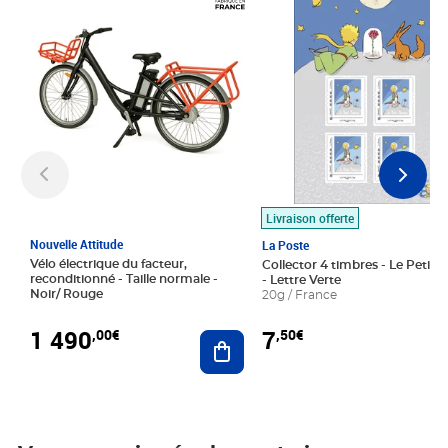
Livraison offerte
Nouvelle Attitude
La Poste
Vélo électrique du facteur,
Collector 4 timbres - Le Petit P
reconditionné - Taille normale -
- Lettre Verte
Noir/ Rouge
20g / France
1 490
7
,00€
,50€
Ajouter au panier