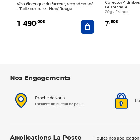
Collector 4 timbres
Vélo électrique du facteur, reconditionné
Lettre Verte
- Taille normale - Noir/ Rouge
20g / France
1 490
7
,00€
,50€
Ajouter au panier
Nos Engagements
Proche de vous
Pa
Localiser un bureau de poste
Applications La Poste
Toutes nos application