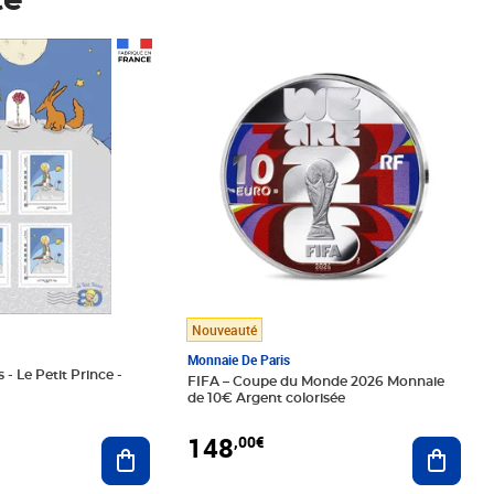
té
Prix 148,00€
Nouveauté
Monnaie De Paris
 - Le Petit Prince -
FIFA – Coupe du Monde 2026 Monnaie
de 10€ Argent colorisée
148
,00€
Ajouter au panier
Ajoute