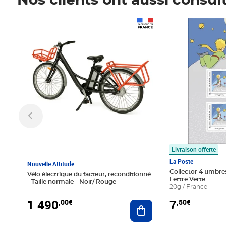
Nos clients ont aussi consul
Prix 1 490,00€
Prix 7,50€
Livraison offerte
La Poste
Nouvelle Attitude
Collector 4 timbres
Vélo électrique du facteur, reconditionné
Lettre Verte
- Taille normale - Noir/ Rouge
20g / France
1 490
7
,00€
,50€
Ajouter au panier