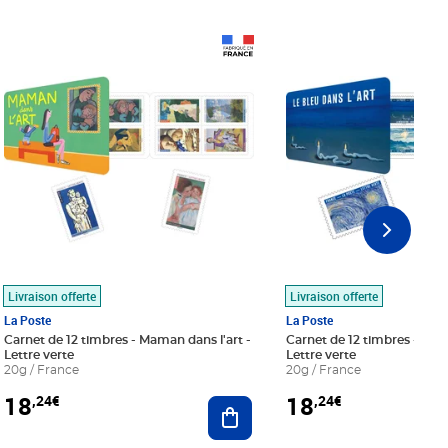
Prix 18,24€
Prix 18,24€
Livraison offerte
Livraison offerte
La Poste
La Poste
Carnet de 12 timbres - Maman dans l'art -
Carnet de 12 timbres - Le bl
Lettre verte
Lettre verte
20g / France
20g / France
18
18
,24€
,24€
r au panier
Ajouter au panier