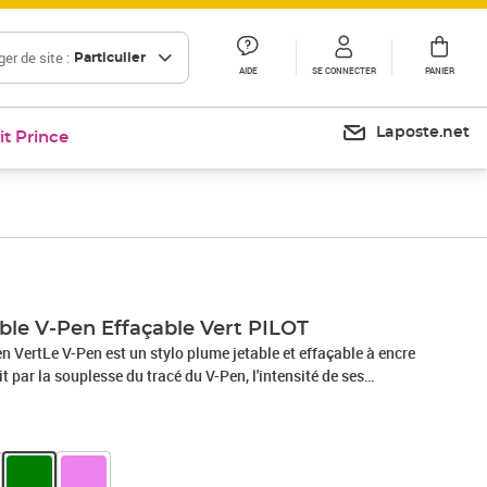
er de site :
Particulier
AIDE
SE CONNECTER
PANIER
Laposte.net
it Prince
Prix 4,19€
Prix 12,00€
Prix 14,41€
ble V-Pen Effaçable Vert PILOT
n VertLe V-Pen est un stylo plume jetable et effaçable à encre
t par la souplesse du tracé du V-Pen, l'intensité de ses
ncre parfait.