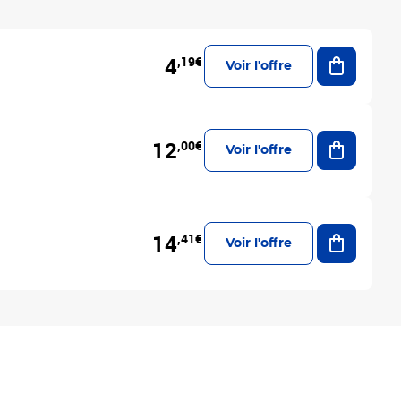
Ajouter a
4
,19€
Voir l'offre
Ajouter a
12
,00€
Voir l'offre
Ajouter a
14
,41€
Voir l'offre