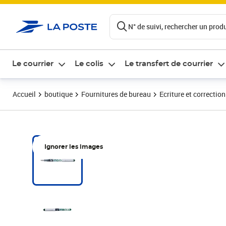
ontenu de la page
N° de suivi, rechercher un produi
Le courrier
Le colis
Le transfert de courrier
Accueil
boutique
Fournitures de bureau
Ecriture et correction
Ignorer les images