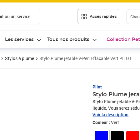
t ou un service ....
Chang
Accès rapides
Les services
Tous nos produits
Collection Pet
Stylos à plume
Stylo Plume jetable V-Pen Effaçable Vert PILOT
Prix 5,24€
Pilot
Stylo Plume jeta
Stylo Plume jetable V-Pe
liquide. Vous serez sédui
couleurs et son débit d'e
Voir la description
Couleur :
Vert