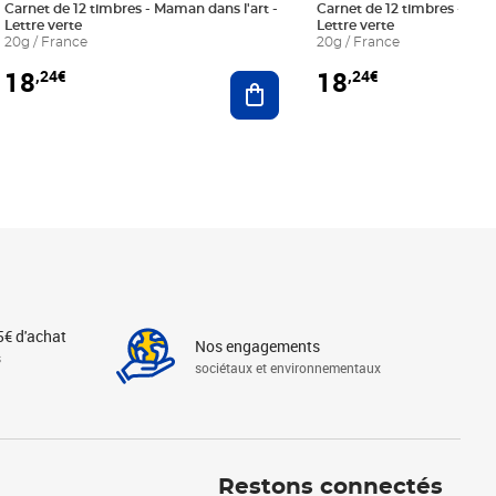
Carnet de 12 timbres - Maman dans l'art -
Carnet de 12 timbres - Le bl
Lettre verte
Lettre verte
20g / France
20g / France
18
18
,24€
,24€
r au panier
Ajouter au panier
5€ d'achat
Nos engagements
s
sociétaux et environnementaux
Linkedin
Instagram
X
Tiktok
Facebook
Youtube
Threads
Restons connectés