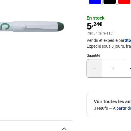
En stock
5
,24€
Prix unitaire TTC
Vendu et expédié par
St
Expédié sous 3 jours, fra
Quantité : 1
Quantité
Voir toutes les au
3 Neufs
—
À partir d