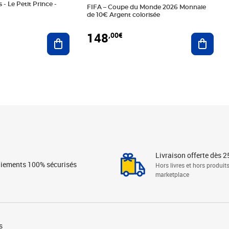
 - Le Petit Prince -
FIFA – Coupe du Monde 2026 Monnaie
de 10€ Argent colorisée
148
,00€
Ajouter au panier
Ajoute
Livraison offerte dès 2
iements 100% sécurisés
Hors livres et hors produit
marketplace
s