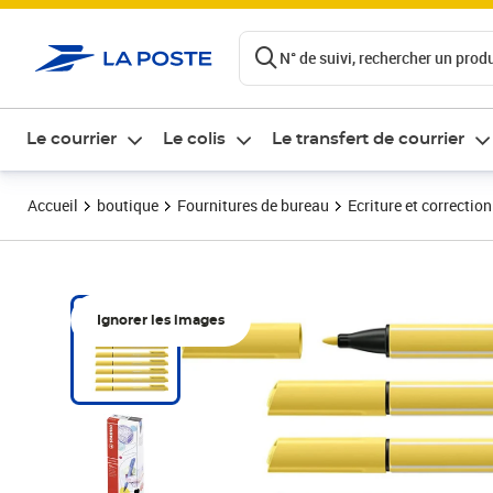
ontenu de la page
N° de suivi, rechercher un produi
Le courrier
Le colis
Le transfert de courrier
Accueil
boutique
Fournitures de bureau
Ecriture et correction
Ignorer les images