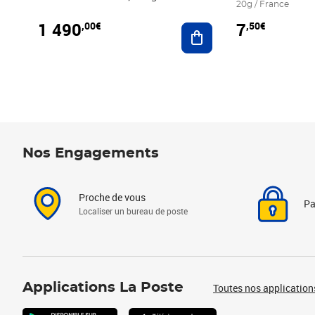
20g / France
1 490
7
,00€
,50€
Ajouter au panier
Nos Engagements
Proche de vous
Pa
Localiser un bureau de poste
Applications La Poste
Toutes nos application