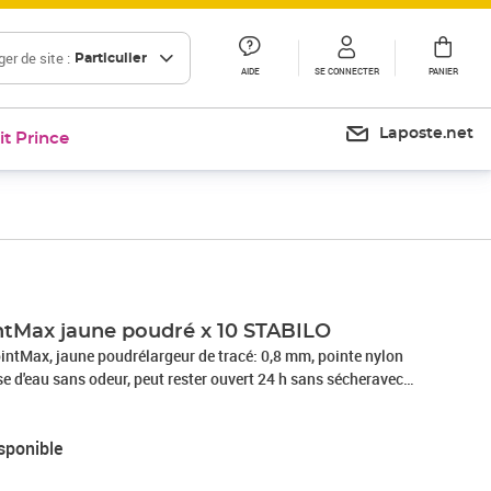
er de site :
Particulier
AIDE
SE CONNECTER
PANIER
Laposte.net
it Prince
intMax jaune poudré x 10 STABILO
intMax, jaune poudrélargeur de tracé: 0,8 mm, pointe nylon
se d'eau sans odeur, peut rester ouvert 24 h sans sécheravec
 à l'extrémité du feutre(488/5)
sponible