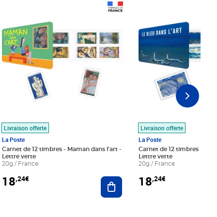
Prix 18,24€
Prix 18,24€
Livraison offerte
Livraison offerte
La Poste
La Poste
Carnet de 12 timbres - Maman dans l'art -
Carnet de 12 timbres - Le bl
Lettre verte
Lettre verte
20g / France
20g / France
18
18
,24€
,24€
r au panier
Ajouter au panier