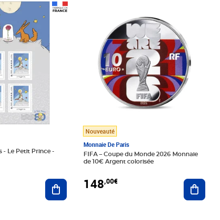
Prix 148,00€
Nouveauté
Monnaie De Paris
 - Le Petit Prince -
FIFA – Coupe du Monde 2026 Monnaie
de 10€ Argent colorisée
148
,00€
Ajouter au panier
Ajoute