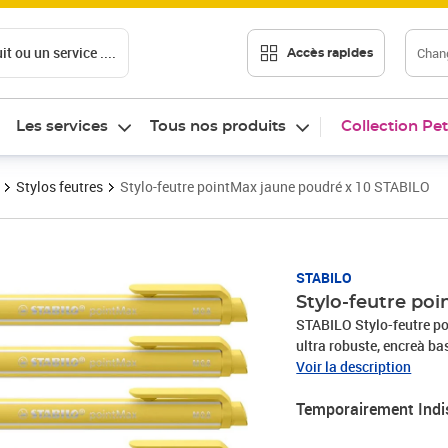
t ou un service ....
Chang
Accès rapides
Les services
Tous nos produits
Collection Pet
Stylos feutres
Stylo-feutre pointMax jaune poudré x 10 STABILO
STABILO
Stylo-feutre po
STABILO Stylo-feutre po
ultra robuste, encreà ba
clip, le capuchon se fixe
Voir la description
Temporairement Indi