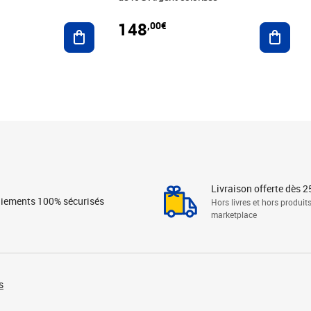
148
,00€
Ajouter au panier
Ajoute
Livraison offerte dès 2
iements 100% sécurisés
Hors livres et hors produit
marketplace
s