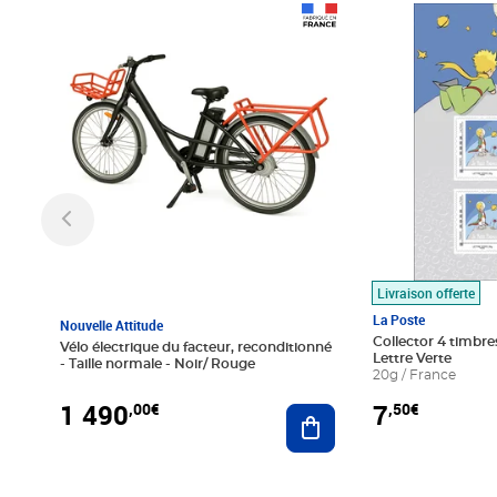
Prix 1 490,00€
Prix 7,50€
Livraison offerte
La Poste
Nouvelle Attitude
Collector 4 timbres
Vélo électrique du facteur, reconditionné
Lettre Verte
- Taille normale - Noir/ Rouge
20g / France
1 490
7
,00€
,50€
Ajouter au panier