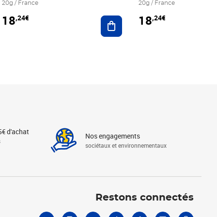
20g / France
20g / France
18
18
,24€
,24€
r au panier
Ajouter au panier
5€ d'achat
Nos engagements
s
sociétaux et environnementaux
Linkedin
Instagram
X
Tiktok
Facebook
Youtube
Threads
Restons connectés