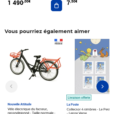
1 490
7
,00€
,50€
Ajouter au panier
Vous pourriez également aimer
Prix 1 490,00€
Prix 7,50€
Livraison offerte
Nouvelle Attitude
La Poste
Vélo électrique du facteur,
Collector 4 timbres - Le Petit P
reconditionné - Taille normale -
- Lettre Verte