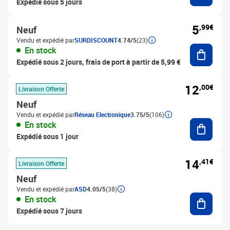
Expédié sous 5 jours
5
,99€
Neuf
Vendu et expédié par
SURDISCOUNT
4.74/5
(23)
Ajouter
En stock
Expédié sous 2 jours, frais de port à partir de 5,99 €
12
,00€
Livraison Offerte
Neuf
Vendu et expédié par
Réseau Electronique
3.75/5
(106)
Ajouter
En stock
Expédié sous 1 jour
14
,41€
Livraison Offerte
Neuf
Vendu et expédié par
ASD
4.05/5
(38)
Ajouter
En stock
Expédié sous 7 jours