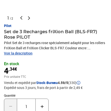
1
/2
Pilot
Set de 3 Recharges friXion Ball (BLS-FR7)
Rose PILOT
Pilot Set de 3 recharges rose spécialement adapté pour les rollers
FriXion Ball et FriXion Clicker BLS-FR7.Couleur encre :
Rose.Largeur d'écriture en mm : 0.35 mm.Taille de pointe en mm :
Voir la description
0.70 mm(358142 / BLS-FR7-S3-P / 2261009)
En stock
4
,34€
Prix unitaire TTC
Vendu et expédié par
Stock-Bureau
4.59/5
(330)
Expédié sous 3 jours, frais de port à partir de 2,49 €
Quantité : 1
Quantité