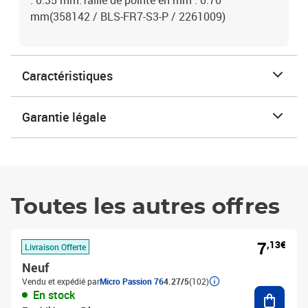
: 0.35 mm.Taille de pointe en mm : 0.70
mm(358142 / BLS-FR7-S3-P / 2261009)
Caractéristiques
Garantie légale
Toutes les autres offres
7
,13€
Livraison Offerte
Neuf
Vendu et expédié par
Micro Passion 76
4.27/5
(102)
Ajouter
En stock