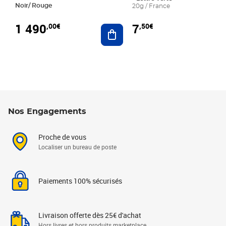
Noir/ Rouge
20g / France
1 490
7
,00€
,50€
Ajouter au panier
Nos Engagements
Proche de vous
Localiser un bureau de poste
Paiements 100% sécurisés
Livraison offerte dès 25€ d'achat
Hors livres et hors produits marketplace