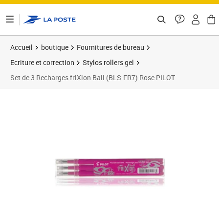
ontenu de la page
Accueil
boutique
Fournitures de bureau
Ecriture et correction
Stylos rollers gel
Set de 3 Recharges friXion Ball (BLS-FR7) Rose PILOT
Prix 4,34€
Prix 7
Prix 5
Prix 1
Prix 1