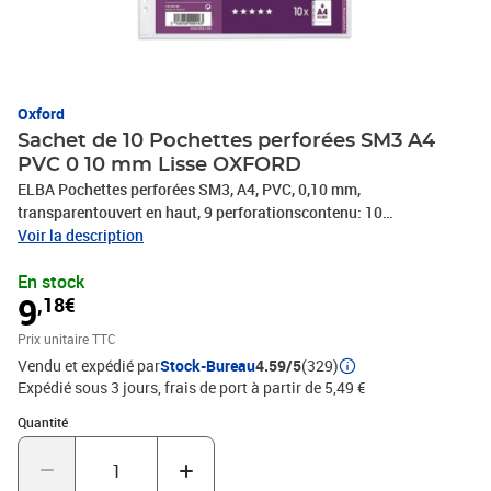
Oxford
Sachet de 10 Pochettes perforées SM3 A4
PVC 0 10 mm Lisse OXFORD
ELBA Pochettes perforées SM3, A4, PVC, 0,10 mm,
transparentouvert en haut, 9 perforationscontenu: 10
pièces(01165081 / 100206961)
Voir la description
En stock
9
,18€
Prix unitaire TTC
Vendu et expédié par
Stock-Bureau
4.59/5
(329)
Expédié sous 3 jours, frais de port à partir de 5,49 €
Quantité : 1
Quantité