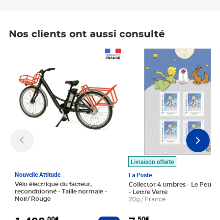
Nos clients ont aussi consulté
Prix 1 490,00€
Prix 7,50€
Livraison offerte
Nouvelle Attitude
La Poste
Vélo électrique du facteur,
Collector 4 timbres - Le Petit P
reconditionné - Taille normale -
- Lettre Verte
Noir/ Rouge
20g / France
,00€
,50€
Ajouter au panier