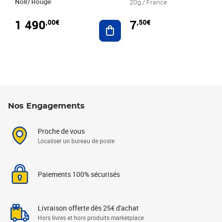
Noir/ Rouge
20g / France
1 490
7
,00€
,50€
Ajouter au panier
Nos Engagements
Proche de vous
Localiser un bureau de poste
Paiements 100% sécurisés
Livraison offerte dès 25€ d'achat
Hors livres et hors produits marketplace