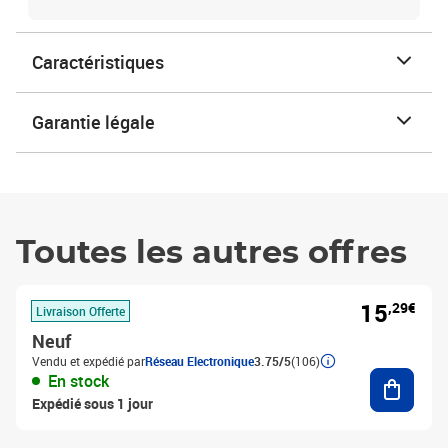
Caractéristiques
Garantie légale
Toutes les autres offres
15
,29€
Livraison Offerte
Neuf
Vendu et expédié par
Réseau Electronique
3.75/5
(106)
Ajouter
En stock
Expédié sous 1 jour