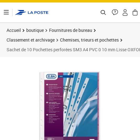
ontenu de la page
Accueil
boutique
Fournitures de bureau
Classement et archivage
Chemises, trieurs et pochettes
Sachet de 10 Pochettes perforées SM3 A4 PVC 0 10 mm Lisse OXF
Prix 9,18€
Prix 1