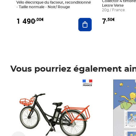
Collector 4 timbres
Vélo électrique du facteur, reconditionné
Lettre Verte
- Taille normale - Noir/ Rouge
20g / France
1 490
7
,00€
,50€
Ajouter au panier
Vous pourriez également ai
Prix 1 490,00€
Prix 7,50€