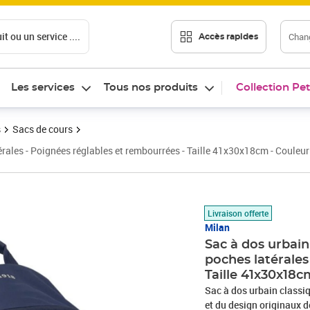
t ou un service ....
Chang
Accès rapides
Les services
Tous nos produits
Collection Pet
s
Sacs de cours
rales - Poignées réglables et rembourrées - Taille 41x30x18cm - Couleur
Prix 45,43€
Livraison offerte
Milan
Sac à dos urbain
poches latérales
Taille 41x30x18c
Sac à dos urbain classiq
et du design originaux