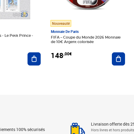
Nouveauté
Monnaie De Paris
 - Le Petit Prince -
FIFA – Coupe du Monde 2026 Monnaie
de 10€ Argent colorisée
148
,00€
Ajouter au panier
Ajoute
Livraison offerte dès 2
iements 100% sécurisés
Hors livres et hors produit