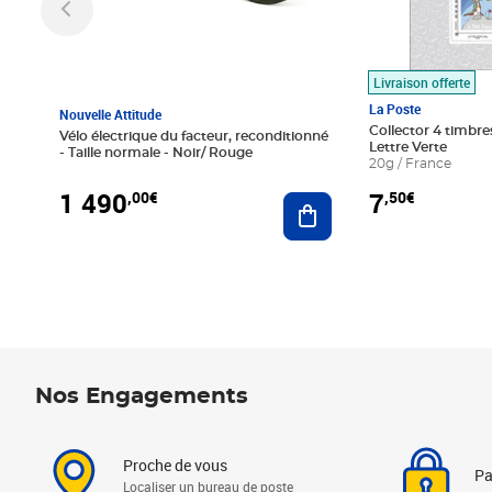
Livraison offerte
La Poste
Nouvelle Attitude
Collector 4 timbres
Vélo électrique du facteur, reconditionné
Lettre Verte
- Taille normale - Noir/ Rouge
20g / France
1 490
7
,00€
,50€
Ajouter au panier
Nos Engagements
Proche de vous
Pa
Localiser un bureau de poste