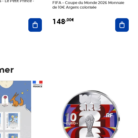
 - Le Petit Prince -
FIFA – Coupe du Monde 2026 Monnaie
de 10€ Argent colorisée
148
,00€
Ajouter au panier
Ajoute
mer
Prix 148,00€