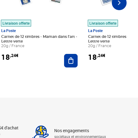
Livraison offerte
Livraison offerte
La Poste
La Poste
Carnet de 12 timbres - Maman dans l'art -
Carnet de 12 timbres - Le bl
Lettre verte
Lettre verte
20g / France
20g / France
18
18
,24€
,24€
r au panier
Ajouter au panier
5€ d'achat
Nos engagements
s
sociétaux et environnementaux