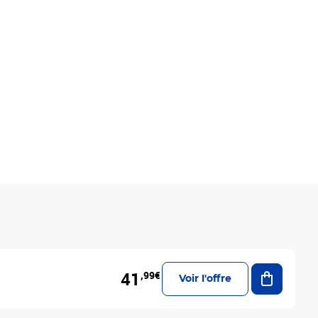
Ajouter a
41
,99€
Voir l'offre