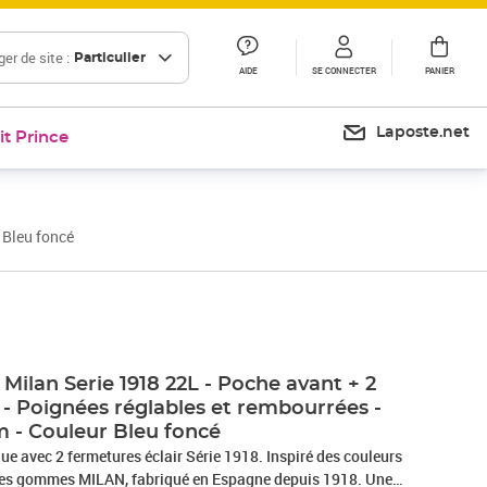
er de site :
Particulier
AIDE
SE CONNECTER
PANIER
Laposte.net
it Prince
 Bleu foncé
Prix 41,99€
 Milan Serie 1918 22L - Poche avant + 2
 - Poignées réglables et rembourrées -
m - Couleur Bleu foncé
ue avec 2 fermetures éclair Série 1918. Inspiré des couleurs
 des gommes MILAN, fabriqué en Espagne depuis 1918. Une