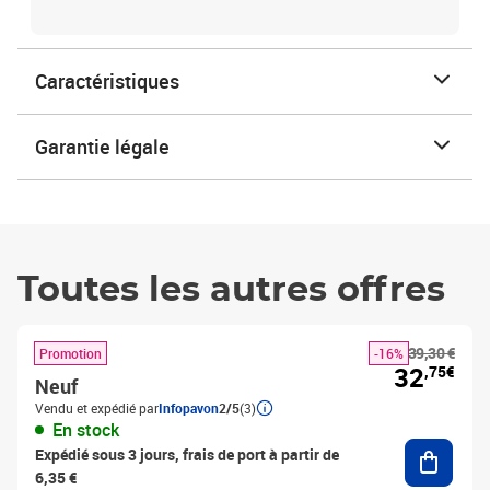
Caractéristiques
Garantie légale
Toutes les autres offres
39,30 €
Promotion
-16%
32
,75€
Neuf
Vendu et expédié par
Infopavon
2/5
(3)
En stock
Ajouter
Expédié sous 3 jours, frais de port à partir de
6,35 €