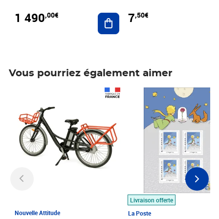
1 490
7
,00€
,50€
Ajouter au panier
Vous pourriez également aimer
Prix 1 490,00€
Prix 7,50€
Livraison offerte
Nouvelle Attitude
La Poste