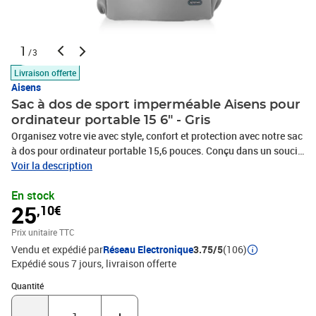
1
/3
Livraison offerte
Aisens
Sac à dos de sport imperméable Aisens pour
ordinateur portable 15 6" - Gris
Organisez votre vie avec style, confort et protection avec notre sac
à dos pour ordinateur portable 15,6 pouces. Conçu dans un souci
de fonctionnalité et de mode, ce sac à dos est idéal pour le travail
Voir la description
et les voyages, en plus d'être parfait pour les activités sportives
En stock
grâce à son tissu déperlant.Grand espace et protection
25
,10€
supplémentaire : compartiment rembourré avec rembourrage en
mousse pour ordinateurs portables jusqu'à 15,6 pouces, offrant
Prix unitaire TTC
une protection supplémentaire contre les chocs et les
Vendu et expédié par
Réseau Electronique
3.75/5
(106)
rayures.Conception multifonctionnelle : il dispose de deux
Expédié sous 7 jours
livraison offerte
bretelles réglables et d'une poignée supérieure, vous permettant de
transporter le sac à dos confortablement de différentes
Quantité : 1
Quantité
manières.Organisation intelligente : la poche avant zippée est
parfaite pour ranger les petits accessoires et les garder à portée de