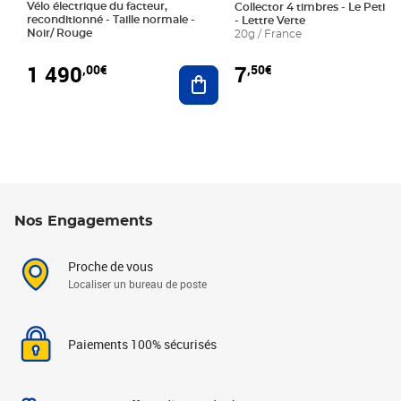
Vélo électrique du facteur,
Collector 4 timbres - Le Petit P
reconditionné - Taille normale -
- Lettre Verte
Noir/ Rouge
20g / France
1 490
7
,00€
,50€
Ajouter au panier
Nos Engagements
Proche de vous
Localiser un bureau de poste
Paiements 100% sécurisés