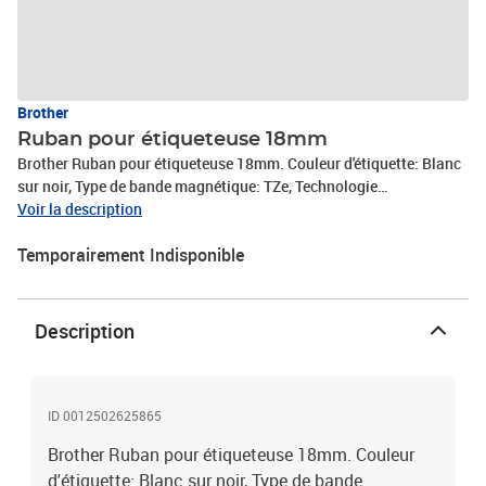
Brother
Ruban pour étiqueteuse 18mm
Brother Ruban pour étiqueteuse 18mm. Couleur d'étiquette: Blanc
sur noir, Type de bande magnétique: TZe, Technologie
d'impression: Transfert thermique. Largeur de la bande: 1,8 cm,
Voir la description
Longueur de la bande: 8 m, Quantité: 1 pièce(s). Taille de la bande
Temporairement Indisponible
magnétique: 1,8 cm
Description
ID 0012502625865
Brother Ruban pour étiqueteuse 18mm. Couleur
d'étiquette: Blanc sur noir, Type de bande