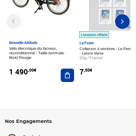
Livraison offerte
Nouvelle Attitude
La Poste
Vélo électrique du facteur,
Collector 4 timbres - Le Petit P
reconditionné - Taille normale -
- Lettre Verte
Noir/ Rouge
20g / France
1 490
7
,00€
,50€
Ajouter au panier
Nos Engagements