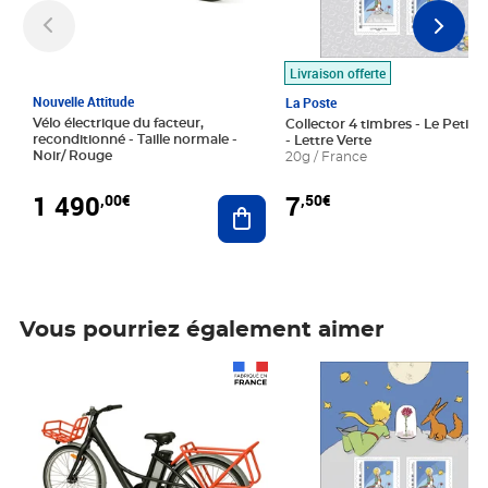
Livraison offerte
Nouvelle Attitude
La Poste
Vélo électrique du facteur,
Collector 4 timbres - Le Petit P
reconditionné - Taille normale -
- Lettre Verte
Noir/ Rouge
20g / France
1 490
7
,00€
,50€
Ajouter au panier
Vous pourriez également aimer
Prix 1 490,00€
Prix 7,50€