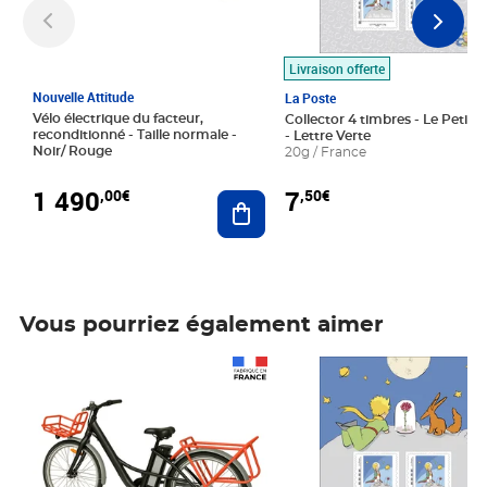
Livraison offerte
Nouvelle Attitude
La Poste
Vélo électrique du facteur,
Collector 4 timbres - Le Petit P
reconditionné - Taille normale -
- Lettre Verte
Noir/ Rouge
20g / France
1 490
7
,00€
,50€
Ajouter au panier
Vous pourriez également aimer
Prix 1 490,00€
Prix 7,50€