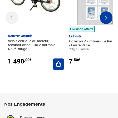
Livraison offerte
Nouvelle Attitude
La Poste
Vélo électrique du facteur,
Collector 4 timbres - Le Petit P
reconditionné - Taille normale -
- Lettre Verte
Noir/ Rouge
20g / France
1 490
7
,00€
,50€
Ajouter au panier
Nos Engagements
Proche de vous