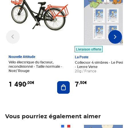
Livraison offerte
Nouvelle Attitude
La Poste
Vélo électrique du facteur,
Collector 4 timbres - Le Petit P
reconditionné - Taille normale -
- Lettre Verte
Noir/ Rouge
20g / France
1 490
7
,00€
,50€
Ajouter au panier
Vous pourriez également aimer
Prix 1 490,00€
Prix 7,50€