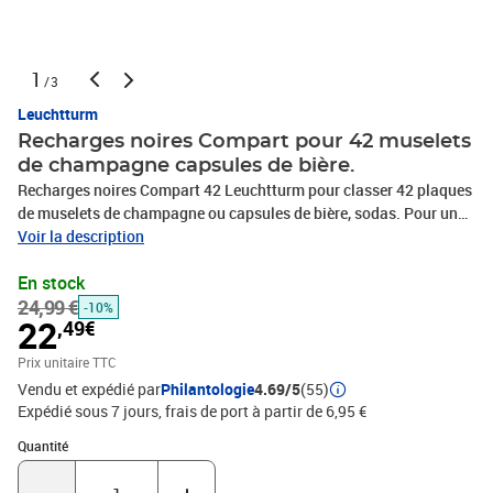
1
/3
Leuchtturm
Recharges noires Compart pour 42 muselets
de champagne capsules de bière.
Recharges noires Compart 42 Leuchtturm pour classer 42 plaques
de muselets de champagne ou capsules de bière, sodas. Pour un
maniement plus aisé, chaque muselet est logé dans un
Voir la description
emplacement séparé. Feuilles adaptées aux reliures Grande de
En stock
Leuchtturm et à la plupart des classeur à 2 et 4 anneaux. Paquet
24,99 €
de 5 recharges et 5 intercalaires noirs qui permettent de bien
-10%
22
,49€
protéger chaque feuille. Facile à utiliser : Il suffit de loger les
plaques de muselets de champagne ou capsules de bière dans les
Prix unitaire TTC
emplacements prévus par l'arrière de la feuille. Format extérieur :
Vendu et expédié par
Philantologie
4.69/5
(55)
240 x 296 mm.
Expédié sous 7 jours, frais de port à partir de 6,95 €
Quantité : 1
Quantité