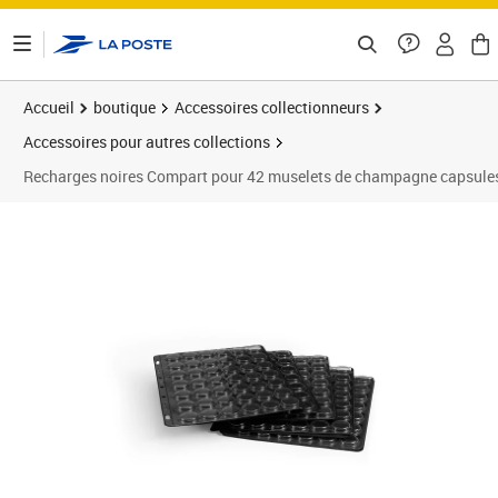
ontenu de la page
Accueil
boutique
Accessoires collectionneurs
Accessoires pour autres collections
Recharges noires Compart pour 42 muselets de champagne capsules 
Prix barré 24,99 €
Prix 22,49€