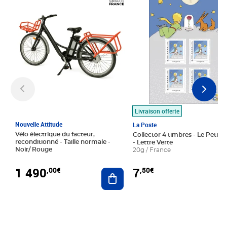
Livraison offerte
Nouvelle Attitude
La Poste
Vélo électrique du facteur,
Collector 4 timbres - Le Petit P
reconditionné - Taille normale -
- Lettre Verte
Noir/ Rouge
20g / France
1 490
7
,00€
,50€
Ajouter au panier