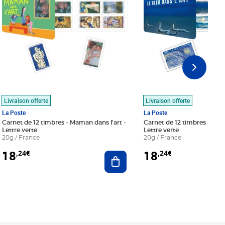
Livraison offerte
Livraison offerte
La Poste
La Poste
Carnet de 12 timbres - Maman dans l'art -
Carnet de 12 timbres - Le bl
Lettre verte
Lettre verte
20g / France
20g / France
18
18
,24€
,24€
r au panier
Ajouter au panier