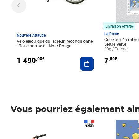
Livraison offerte
La Poste
Nouvelle Attitude
Collector 4 timbres
Vélo électrique du facteur, reconditionné
Lettre Verte
- Taille normale - Noir/ Rouge
20g / France
1 490
7
,00€
,50€
Ajouter au panier
Vous pourriez également ai
Prix 1 490,00€
Prix 7,50€