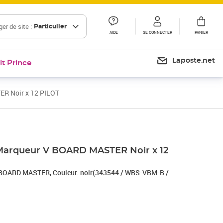
er de site :
Particulier
AIDE
SE CONNECTER
PANIER
Laposte.net
it Prince
R Noir x 12 PILOT
Prix 19,74€
Marqueur V BOARD MASTER Noir x 12
 BOARD MASTER, Couleur: noir(343544 / WBS-VBM-B /