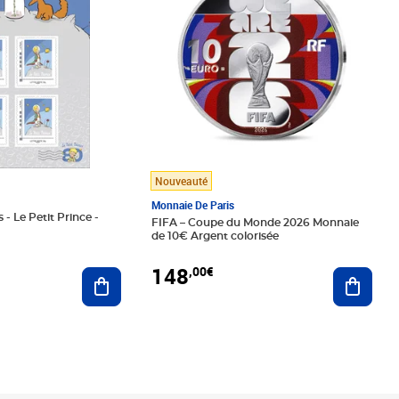
Nouveauté
Monnaie De Paris
 - Le Petit Prince -
FIFA – Coupe du Monde 2026 Monnaie
de 10€ Argent colorisée
148
,00€
Ajouter au panier
Ajoute