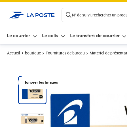
ontenu de la page
N° de suivi, rechercher un produi
Le courrier
Le colis
Le transfert de courrier
Accueil
boutique
Fournitures de bureau
Matériel de présenta
Ignorer les images