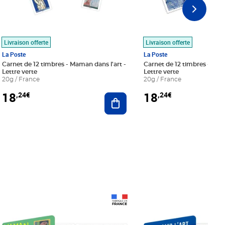
Livraison offerte
Livraison offerte
La Poste
La Poste
Carnet de 12 timbres - Maman dans l'art -
Carnet de 12 timbres - Le bl
Lettre verte
Lettre verte
20g / France
20g / France
18
18
,24€
,24€
r au panier
Ajouter au panier
Prix 18,24€
Prix 18,24€