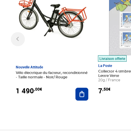
Livraison offerte
La Poste
Nouvelle Attitude
Collector 4 timbres
Vélo électrique du facteur, reconditionné
Lettre Verte
- Taille normale - Noir/ Rouge
20g / France
1 490
7
,00€
,50€
Ajouter au panier