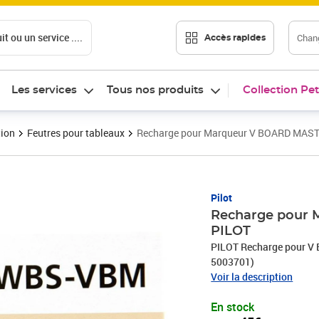
t ou un service ....
Chang
Accès rapides
Les services
Tous nos produits
Collection Pet
tion
Feutres pour tableaux
Recharge pour Marqueur V BOARD MASTE
Prix 13,45€
Pilot
Recharge pour 
PILOT
PILOT Recharge pour V
5003701)
Voir la description
En stock