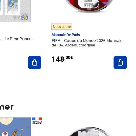
Nouveauté
Monnaie De Paris
 - Le Petit Prince -
FIFA – Coupe du Monde 2026 Monnaie
de 10€ Argent colorisée
148
,00€
Ajouter au panier
Ajoute
mer
Prix 148,00€