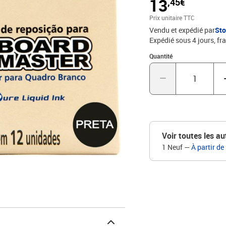
13
,45€
Prix unitaire TTC
Vendu et expédié par
St
Expédié sous 4 jours, fra
Quantité : 1
Quantité
Voir toutes les au
1 Neuf
—
À partir de