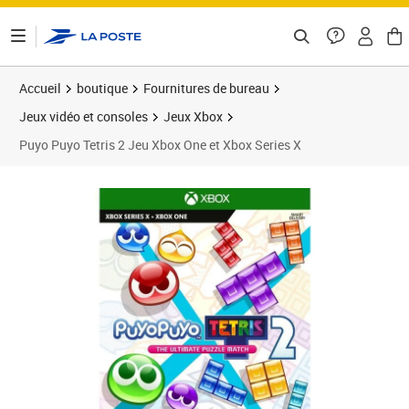
ontenu de la page
Accueil
boutique
Fournitures de bureau
Jeux vidéo et consoles
Jeux Xbox
Puyo Puyo Tetris 2 Jeu Xbox One et Xbox Series X
Prix barré 19,99 €
Prix 17,36€