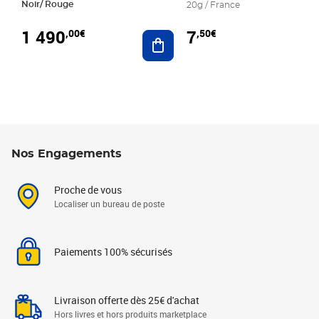
Noir/ Rouge
20g / France
1 490
7
,00€
,50€
Ajouter au panier
Nos Engagements
Proche de vous
Localiser un bureau de poste
Paiements 100% sécurisés
Livraison offerte dès 25€ d'achat
Hors livres et hors produits marketplace