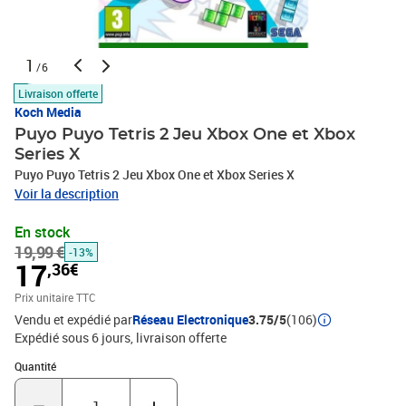
1
/6
Livraison offerte
Koch Media
Puyo Puyo Tetris 2 Jeu Xbox One et Xbox
Series X
Puyo Puyo Tetris 2 Jeu Xbox One et Xbox Series X
Voir la description
En stock
19,99 €
-13%
17
,36€
Prix unitaire TTC
Vendu et expédié par
Réseau Electronique
3.75/5
(106)
Expédié sous 6 jours
livraison offerte
Quantité : 1
Quantité