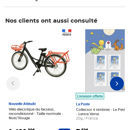
Nos clients ont aussi consulté
Prix 1 490,00€
Prix 7,50€
Livraison offerte
Nouvelle Attitude
La Poste
Vélo électrique du facteur,
Collector 4 timbres - Le Petit P
reconditionné - Taille normale -
- Lettre Verte
Noir/ Rouge
20g / France
,00€
,50€
Ajouter au panier