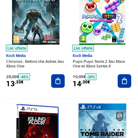
Livr. offerte
Livr. offerte
Koch Media
Koch Media
Chronos : Before the Ashes Jeu
Puyo Puyo Tetris 2 Jeu Xbox
Xbox One
One et Xbox Series X
25,00€
Ajouter au panier
19,99€
Ajout
-46%
-28%
13
14
,33€
,30€
Prix barré 39,99€
Prix 15,56€
Prix 15,62€