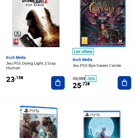
Livr. offerte
Koch Media
Koch Media
Jeu PS5 Dying Light 2 Stay
Jeu PS5 Bye Sweet Carole
Human
23
,15€
39,99€
Ajout
Ajouter au panier
-35%
25
,72€
Prix 26,42€
Prix 26,43€