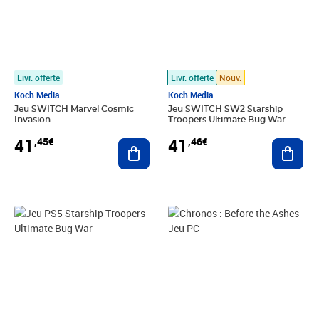
Livr. offerte
Livr. offerte
Nouv.
Koch Media
Koch Media
Jeu SWITCH Marvel Cosmic
Jeu SWITCH SW2 Starship
Invasion
Troopers Ultimate Bug War
41
41
,45€
,46€
Ajouter au panier
Ajout
Prix 41,58€
Prix 41,71€