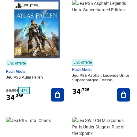
Prix barré 59,99€
Prix 34,36€
Prix 34,72€
Livr. offerte
Livr. offerte
Koch Media
Koch Media
Jeu PS5 Asphalt Legends Unite
Jeu PS5 Atlas Fallen
Supercharged Edition
34
,72€
59,99€
Ajouter au panier
Ajout
-42%
34
,36€
Prix 34,72€
Prix barré 70,99€
Prix 34,72€