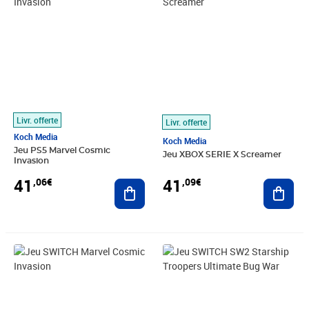
Livr. offerte
Livr. offerte
Koch Media
Koch Media
Jeu PS5 Marvel Cosmic
Jeu XBOX SERIE X Screamer
Invasion
41
41
,06€
,09€
Ajouter au panier
Ajout
Prix 41,45€
Prix 41,46€