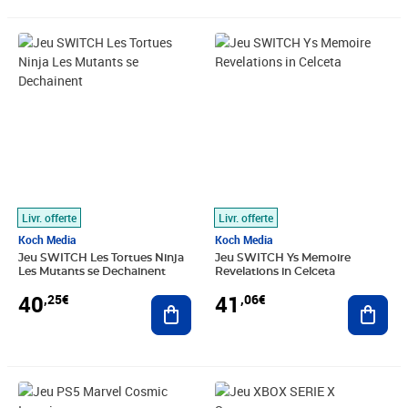
Prix 40,25€
Prix 41,06€
Livr. offerte
Livr. offerte
Koch Media
Koch Media
Jeu SWITCH Les Tortues Ninja
Jeu SWITCH Ys Memoire
Les Mutants se Dechainent
Revelations in Celceta
40
41
,25€
,06€
Ajouter au panier
Ajout
Prix 41,06€
Prix 41,09€