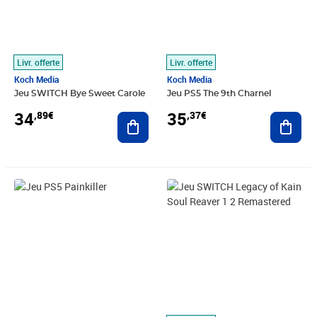
Livr. offerte
Livr. offerte
Koch Media
Koch Media
Jeu SWITCH Bye Sweet Carole
Jeu PS5 The 9th Charnel
34
35
,89€
,37€
Ajouter au panier
Ajout
Prix 35,63€
Prix 35,90€