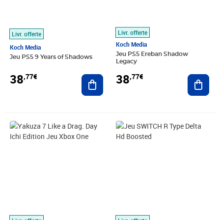
Livr. offerte
Livr. offerte
Koch Media
Koch Media
Jeu PS5 Ereban Shadow
Jeu PS5 9 Years of Shadows
Legacy
38
38
,77€
,77€
Ajouter au panier
Ajout
Prix 39,12€
Prix 39,13€