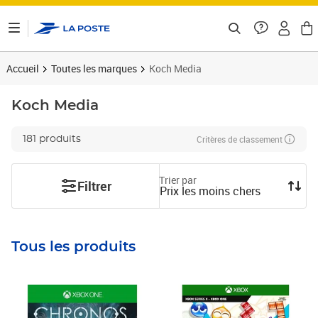
ontenu de la page
Accueil
Toutes les marques
Koch Media
Koch Media
Critères de classement
181 produits
Trier par
Filtrer
Prix les moins chers
Tous les produits
Prix barré 25,00€
Prix 13,33€
Prix barré 19,99€
Prix 14,30€