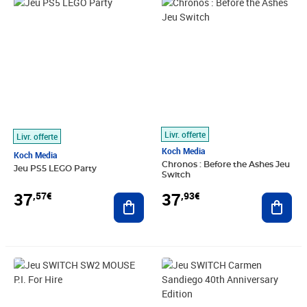
Prix 37,57€
Prix 37,93€
Livr. offerte
Livr. offerte
Koch Media
Koch Media
Chronos : Before the Ashes Jeu
Jeu PS5 LEGO Party
Switch
37
37
,57€
,93€
Ajouter au panier
Ajout
Prix 38,55€
Prix barré 49,99€
Prix 38,59€