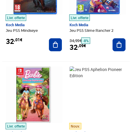
Livr. offerte
Livr. offerte
Koch Media
Koch Media
Jeu PS5 Mindseye
Jeu PS5 Slime Rancher 2
32
,01€
Ajouter au panier
34,99€
Ajout
-8%
32
,09€
Prix 32,15€
Prix 32,32€
Livr. offerte
Nouv.