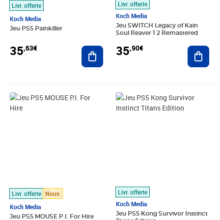
Livr. offerte
Livr. offerte
Koch Media
Koch Media
Jeu SWITCH Legacy of Kain
Jeu PS5 Painkiller
Soul Reaver 1 2 Remastered
35
35
,63€
,90€
Ajouter au panier
Ajout
Prix 35,94€
Prix 36,06€
Livr. offerte
Livr. offerte
Nouv.
Koch Media
Koch Media
Jeu PS5 Kong Survivor Instinct
Jeu PS5 MOUSE P.I. For Hire