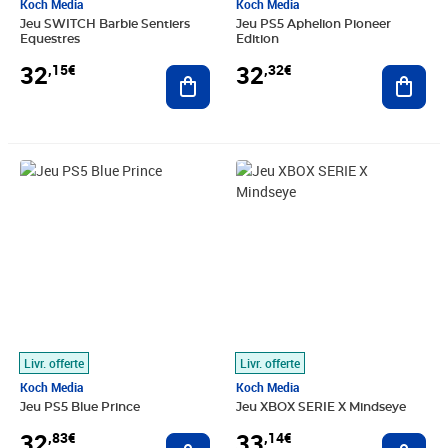
Koch Media
Koch Media
Jeu SWITCH Barbie Sentiers
Jeu PS5 Aphelion Pioneer
Equestres
Edition
32
32
,15€
,32€
Ajouter au panier
Ajout
Prix 32,83€
Prix 33,14€
Livr. offerte
Livr. offerte
Koch Media
Koch Media
Jeu PS5 Blue Prince
Jeu XBOX SERIE X Mindseye
32
33
,83€
,14€
Ajouter au panier
Ajout