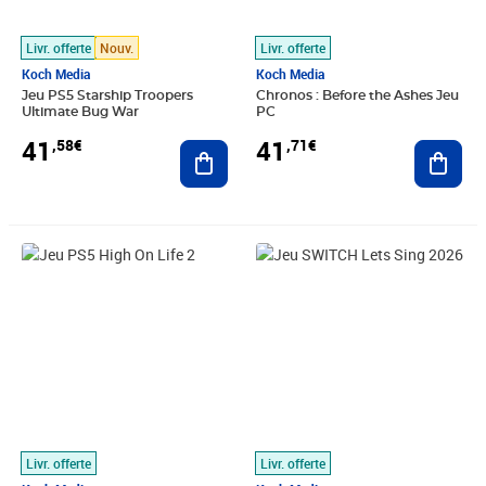
Livr. offerte
Nouv.
Livr. offerte
Koch Media
Koch Media
Jeu PS5 Starship Troopers
Chronos : Before the Ashes Jeu
Ultimate Bug War
PC
41
41
,58€
,71€
Ajouter au panier
Ajout
Prix 41,87€
Prix 41,91€
Livr. offerte
Livr. offerte