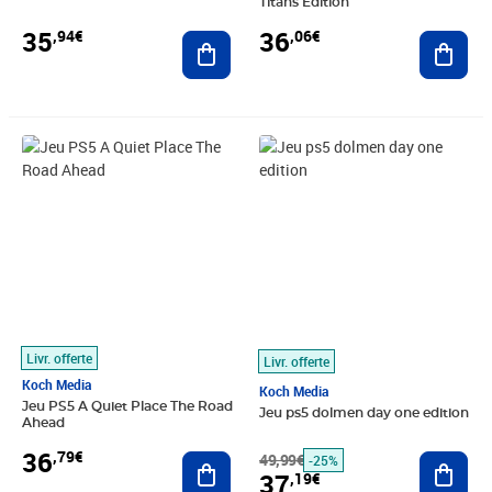
Titans Edition
35
36
,94€
,06€
Ajouter au panier
Ajout
Prix 36,79€
Prix barré 49,99€
Prix 37,19€
Livr. offerte
Livr. offerte
Koch Media
Koch Media
Jeu PS5 A Quiet Place The Road
Jeu ps5 dolmen day one edition
Ahead
36
,79€
Ajouter au panier
49,99€
Ajout
-25%
37
,19€