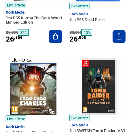
Livr. offerte
Livr. offerte
Koch Media
Koch Media
Jeu PS5 Karma The Dark World
Jeu PS5 Dead Reset
Limited Edition
39,99€
Ajouter au panier
30,99€
Ajout
-32%
-13%
26
26
,86€
,95€
Prix barré 29,99€
Prix 26,99€
Prix 27,65€
Livr. offerte
Livr. offerte
Koch Media
Koch Media
Jeu SWITCH Tomb Raider IV VI