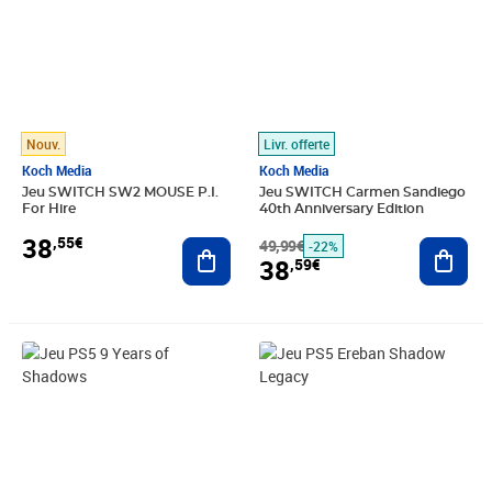
Nouv.
Livr. offerte
Koch Media
Koch Media
Jeu SWITCH SW2 MOUSE P.I.
Jeu SWITCH Carmen Sandiego
For Hire
40th Anniversary Edition
38
,55€
Ajouter au panier
49,99€
Ajout
-22%
38
,59€
Prix 38,77€
Prix 38,77€