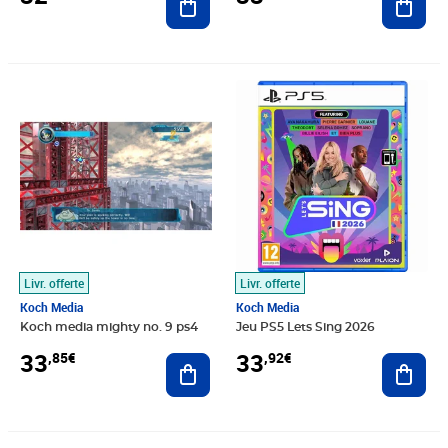
Prix 33,85€
Prix 33,92€
Livr. offerte
Livr. offerte
Koch Media
Koch Media
Koch media mighty no. 9 ps4
Jeu PS5 Lets Sing 2026
33
33
,85€
,92€
Ajouter au panier
Ajout