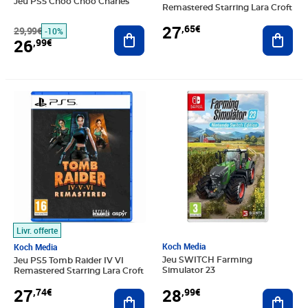
Jeu PS5 Choo Choo Charles
Remastered Starring Lara Croft
27
,65€
29,99€
Ajouter au panier
Ajout
-10%
26
,99€
Prix 27,74€
Prix 28,99€
Livr. offerte
Koch Media
Koch Media
Jeu SWITCH Farming
Jeu PS5 Tomb Raider IV VI
Simulator 23
Remastered Starring Lara Croft
28
27
,99€
,74€
Ajout
Ajouter au panier