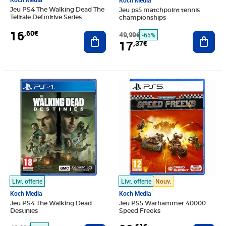
Koch Media
Jeu PS4 The Walking Dead The
Jeu ps5 matchpoint tennis
Telltale Definitive Series
championships
16
,60€
Ajouter au panier
49,99€
Ajout
-65%
17
,37€
Prix barré 49,99€
Prix 20,18€
Prix 20,61€
Livr. offerte
Livr. offerte
Nouv.
Koch Media
Koch Media
Jeu PS4 The Walking Dead
Jeu PS5 Warhammer 40000
Destinies
Speed Freeks