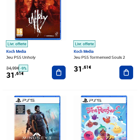
Livr. offerte
Livr. offerte
Koch Media
Koch Media
Jeu PS5 Unholy
Jeu PS5 Tormented Souls 2
31
,61€
34,99€
Ajouter au panier
Ajout
-9%
31
,61€
Prix 32,01€
Prix barré 34,99€
Prix 32,09€