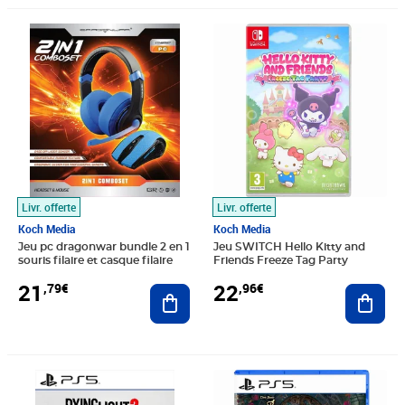
Prix 21,79€
Prix 22,96€
Livr. offerte
Livr. offerte
Koch Media
Koch Media
Jeu pc dragonwar bundle 2 en 1
Jeu SWITCH Hello Kitty and
souris filaire et casque filaire
Friends Freeze Tag Party
21
22
,79€
,96€
Ajouter au panier
Ajout
Prix 23,15€
Prix barré 39,99€
Prix 25,72€