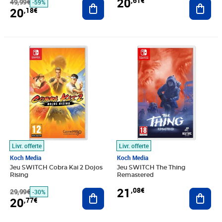
20
,61€
49,99€
Ajouter au panier
Ajout
-59%
20
,18€
Prix barré 29,99€
Prix 20,77€
Prix 21,08€
Livr. offerte
Livr. offerte
Koch Media
Koch Media
Jeu SWITCH Cobra Kai 2 Dojos
Jeu SWITCH The Thing
Rising
Remastered
21
,08€
29,99€
Ajouter au panier
Ajout
-30%
20
,77€