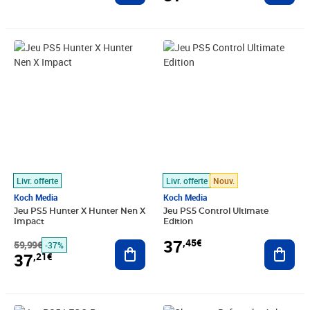
Prix barré 59,99€
Prix 37,21€
Prix 37,45€
Livr. offerte
Livr. offerte
Nouv.
Koch Media
Koch Media
Jeu PS5 Hunter X Hunter Nen X
Jeu PS5 Control Ultimate
Impact
Edition
37
,45€
59,99€
Ajouter au panier
Ajout
-37%
37
,21€