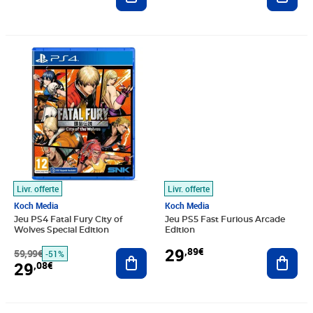
Prix barré 59,99€
Prix 29,08€
Prix 29,89€
Livr. offerte
Livr. offerte
Koch Media
Koch Media
Jeu PS4 Fatal Fury City of
Jeu PS5 Fast Furious Arcade
Wolves Special Edition
Edition
29
,89€
59,99€
Ajouter au panier
Ajout
-51%
29
,08€