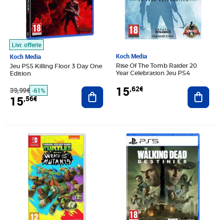
Livr. offerte
Koch Media
Koch Media
Rise Of The Tomb Raider 20
Jeu PS5 Killing Floor 3 Day One
Year Celebration Jeu PS4
Edition
15
,62€
Ajout
39,99€
Ajouter au panier
-61%
15
,56€
Prix 15,81€
Prix 16,30€