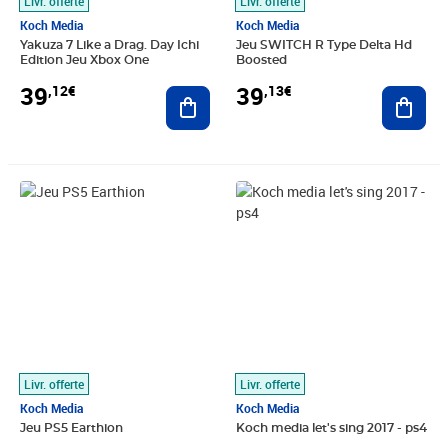
Livr. offerte
Livr. offerte
Koch Media
Koch Media
Yakuza 7 Like a Drag. Day Ichi
Jeu SWITCH R Type Delta Hd
Edition Jeu Xbox One
Boosted
39
39
,12€
,13€
Ajouter au panier
Ajout
Prix 39,52€
Prix 39,64€
Livr. offerte
Livr. offerte
Koch Media
Koch Media
Jeu PS5 Earthion
Koch media let's sing 2017 - ps4