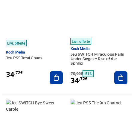
Livr. offerte
Livr. offerte
Koch Media
Koch Media
Jeu SWITCH Miraculous Paris
Jeu PS5 Total Chaos
Under Siege et Rise of the
Sphinx
34
,72€
Ajouter au panier
70,99€
Ajout
-51%
34
,72€
Prix 34,89€
Prix 35,37€