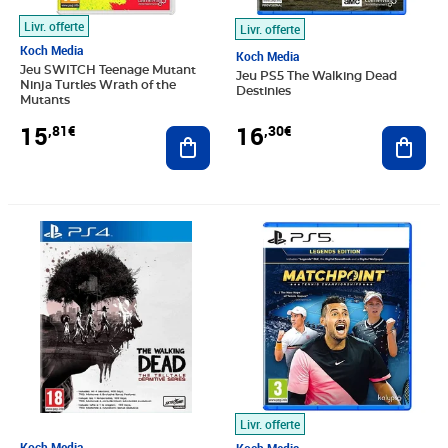
Livr. offerte
Livr. offerte
Koch Media
Koch Media
Jeu SWITCH Teenage Mutant
Jeu PS5 The Walking Dead
Ninja Turtles Wrath of the
Destinies
Mutants
15
16
,81€
,30€
Ajouter au panier
Ajout
Prix 16,60€
Prix barré 49,99€
Prix 17,37€
Livr. offerte
Koch Media