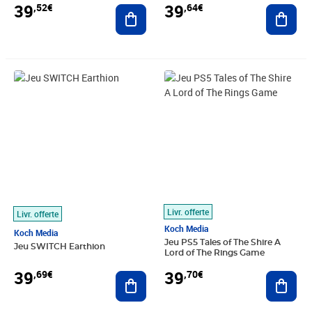
39
39
,52€
,64€
Ajouter au panier
Ajout
Prix 39,69€
Prix 39,70€
Livr. offerte
Livr. offerte
Koch Media
Koch Media
Jeu PS5 Tales of The Shire A
Jeu SWITCH Earthion
Lord of The Rings Game
39
39
,69€
,70€
Ajouter au panier
Ajout