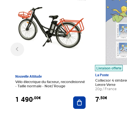
Livraison offerte
La Poste
Nouvelle Attitude
Collector 4 timbres
Vélo électrique du facteur, reconditionné
Lettre Verte
- Taille normale - Noir/ Rouge
20g / France
1 490
7
,00€
,50€
Ajouter au panier