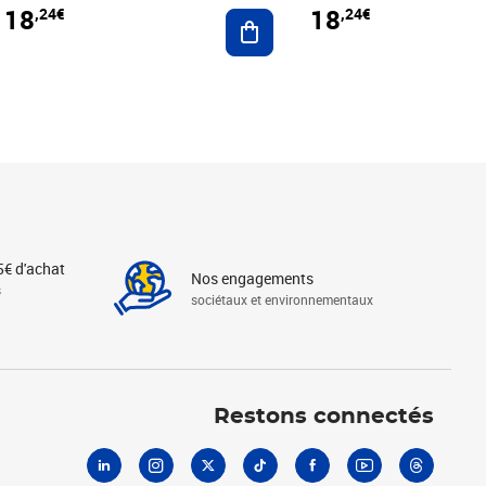
18
18
,24€
,24€
r au panier
Ajouter au panier
5€ d'achat
Nos engagements
s
sociétaux et environnementaux
Linkedin
Instagram
X
Tiktok
Facebook
Youtube
Threads
Restons connectés