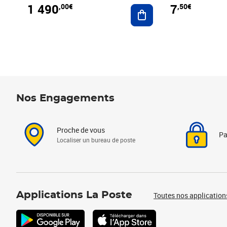
1 490
7
,00€
,50€
Ajouter au panier
Nos Engagements
Proche de vous
Pa
Localiser un bureau de poste
Applications La Poste
Toutes nos application