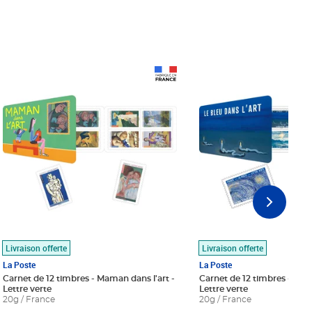
Prix 18,24€
Prix 18,24€
Livraison offerte
Livraison offerte
La Poste
La Poste
Carnet de 12 timbres - Maman dans l'art -
Carnet de 12 timbres - Le bl
Lettre verte
Lettre verte
20g / France
20g / France