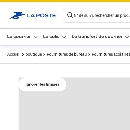
ontenu de la page
N° de suivi, rechercher un produi
Le courrier
Le colis
Le transfert de courrier
Accueil
boutique
Fournitures de bureau
Fournitures scolaire
Ignorer les images