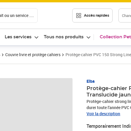
t ou un service ....
Chang
Accès rapides
Les services
Tous nos produits
Collection Pet
s
Couvre livre et protège cahiers
Protège-cahier PVC 150 Strong Lin
Elba
Protège-cahier 
Translucide jau
Protège-cahier strong 
durer toute l'année PVC 
Voir la description
Temporairement Indi