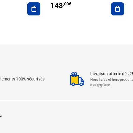
148
,00€
Ajouter au panier
Ajoute
Livraison offerte dès 2
iements 100% sécurisés
Hors livres et hors produit
marketplace
s