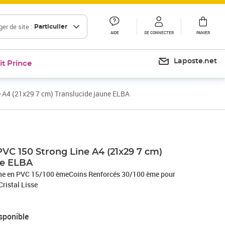
er de site :
Particulier
AIDE
SE CONNECTER
PANIER
Laposte.net
it Prince
e A4 (21x29 7 cm) Translucide jaune ELBA
PVC 150 Strong Line A4 (21x29 7 cm)
ne ELBA
line en PVC 15/100 èmeCoins Renforcés 30/100 ème pour
Cristal Lisse
sponible