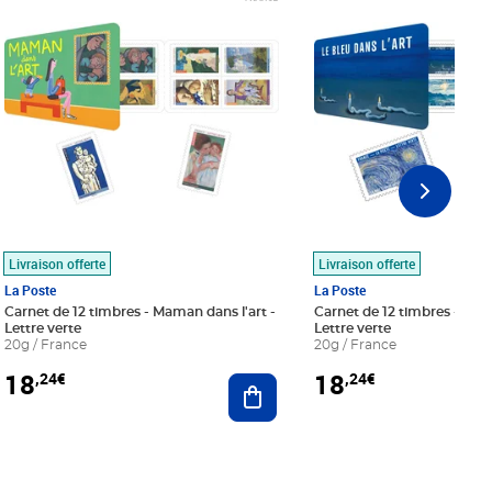
Livraison offerte
Livraison offerte
La Poste
La Poste
Carnet de 12 timbres - Maman dans l'art -
Carnet de 12 timbres - Le bl
Lettre verte
Lettre verte
20g / France
20g / France
18
18
,24€
,24€
r au panier
Ajouter au panier