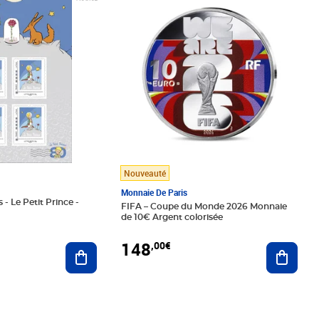
Nouveauté
Monnaie De Paris
 - Le Petit Prince -
FIFA – Coupe du Monde 2026 Monnaie
de 10€ Argent colorisée
148
,00€
Ajouter au panier
Ajoute