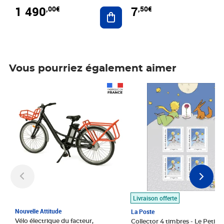
1 490
7
,00€
,50€
Ajouter au panier
Vous pourriez également aimer
Prix 1 490,00€
Prix 7,50€
Livraison offerte
Nouvelle Attitude
La Poste
Vélo électrique du facteur,
Collector 4 timbres - Le Petit P