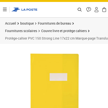
ontenu de la page
Accueil
boutique
Fournitures de bureau
Fournitures scolaires
Couvre livre et protège cahiers
Protège-cahier PVC 150 Strong Line 17x22 cm Marque-page Translu
Prix barré 1,34 €
Prix 0,94€
Prix 1