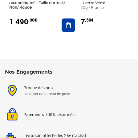
reconditionné - Taille normale -
- Lettre Verte
Noir/ Rouge
20g / France
1 490
7
,00€
,50€
Ajouter au panier
Nos Engagements
Proche de vous
Localiser un bureau de poste
Paiements 100% sécurisés
Livraison offerte dès 25€ d'achat