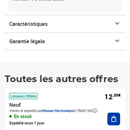
Caractéristiques
Garantie légale
Toutes les autres offres
12
,00€
Livraison Offerte
Neuf
Vendu et expédié par
Réseau Electronique
3.75/5
(106)
Ajouter
En stock
Expédié sous 1 jour