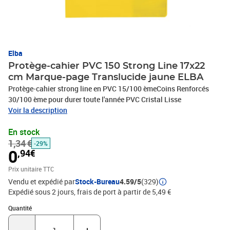
Elba
Protège-cahier PVC 150 Strong Line 17x22
cm Marque-page Translucide jaune ELBA
Protège-cahier strong line en PVC 15/100 èmeCoins Renforcés
30/100 ème pour durer toute l'année PVC Cristal Lisse
Voir la description
En stock
1,34 €
-29%
0
,94€
Prix unitaire TTC
Vendu et expédié par
Stock-Bureau
4.59/5
(329)
Expédié sous 2 jours, frais de port à partir de 5,49 €
Quantité : 1
Quantité