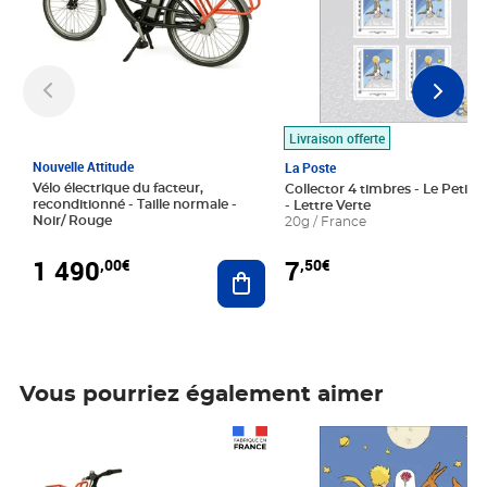
Livraison offerte
Nouvelle Attitude
La Poste
Vélo électrique du facteur,
Collector 4 timbres - Le Petit P
reconditionné - Taille normale -
- Lettre Verte
Noir/ Rouge
20g / France
1 490
7
,00€
,50€
Ajouter au panier
Vous pourriez également aimer
Prix 1 490,00€
Prix 7,50€