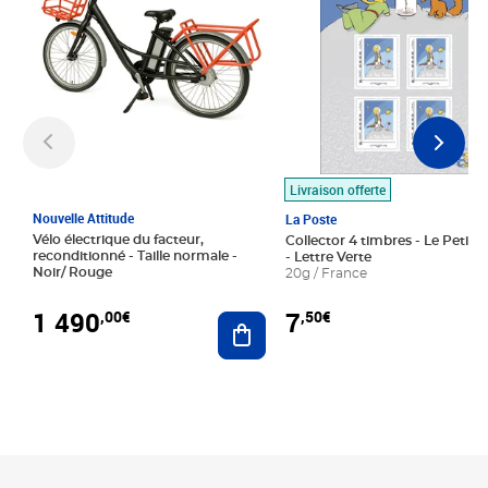
Livraison offerte
Nouvelle Attitude
La Poste
Vélo électrique du facteur,
Collector 4 timbres - Le Petit P
reconditionné - Taille normale -
- Lettre Verte
Noir/ Rouge
20g / France
1 490
7
,00€
,50€
Ajouter au panier