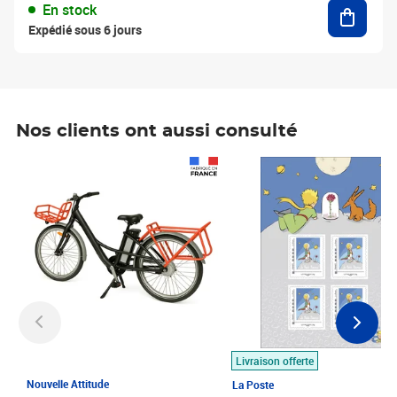
Ajouter
En stock
Expédié sous 6 jours
Nos clients ont aussi consulté
Prix 1 490,00€
Prix 7,50€
Livraison offerte
Nouvelle Attitude
La Poste