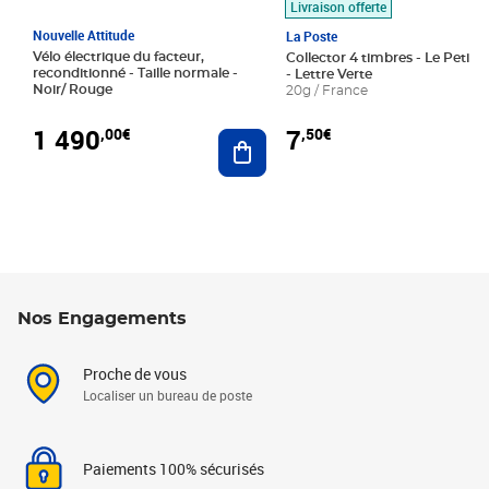
Livraison offerte
Nouvelle Attitude
La Poste
Vélo électrique du facteur,
Collector 4 timbres - Le Petit P
reconditionné - Taille normale -
- Lettre Verte
Noir/ Rouge
20g / France
1 490
7
,00€
,50€
Ajouter au panier
Nos Engagements
Proche de vous
Localiser un bureau de poste
Paiements 100% sécurisés