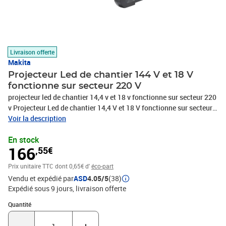
Livraison offerte
Makita
Projecteur Led de chantier 144 V et 18 V
fonctionne sur secteur 220 V
projecteur led de chantier 14,4 v et 18 v fonctionne sur secteur 220
v Projecteur Led de chantier 14,4 V et 18 V fonctionne sur secteur
220 V• Tension 14 et 18 V.• Éclairement 750/1150 lx.• Type de
Voir la description
lampe : Led 20 x 0,5 W.• Dimensions : 214 x 261 x 328 mm.• Poids :
En stock
2,6 kg.• Plus produit : 2 modes d'alimentation : secteur ou batterie
166
,55€
Li-Ion 18V / 14,4V. Orientable sur 360°.• Vendu séparément :
MAK3475 (Batterie 14,4 V 3,0 Ah Li-Ion) et MAK3477 (Batterie 18
Prix unitaire TTC
dont 0,65€ d'
éco-part
V 3 Ah Li-Ion).
Vendu et expédié par
ASD
4.05/5
(38)
Expédié sous 9 jours
livraison offerte
Quantité : 1
Quantité