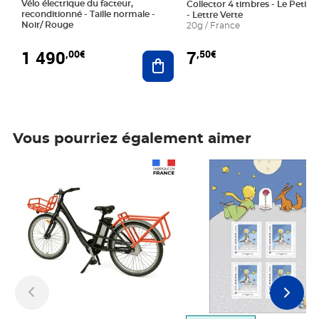
Vélo électrique du facteur,
Collector 4 timbres - Le Petit P
reconditionné - Taille normale -
- Lettre Verte
Noir/ Rouge
20g / France
1 490
7
,00€
,50€
Ajouter au panier
Vous pourriez également aimer
Prix 1 490,00€
Prix 7,50€