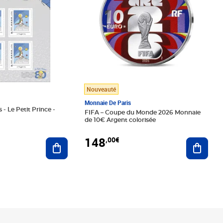
Nouveauté
Monnaie De Paris
 - Le Petit Prince -
FIFA – Coupe du Monde 2026 Monnaie
de 10€ Argent colorisée
148
,00€
Ajouter au panier
Ajoute