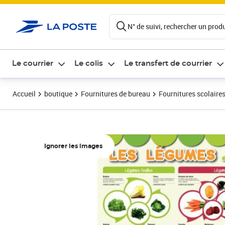
ontenu de la page
N° de suivi, rechercher un produi
Le courrier
Le colis
Le transfert de courrier
Accueil
boutique
Fournitures de bureau
Fournitures scolaire
Ignorer les images