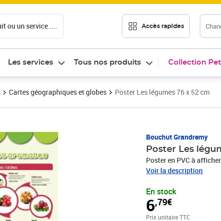
t ou un service ....
Chang
Accès rapides
Les services
Tous nos produits
Collection Pet
s
Cartes géographiques et globes
Poster Les légumes 76 x 52 cm
Prix 6,79€
Bouchut Grandremy
Poster Les légu
Poster en PVC à affiche
Voir la description
En stock
6
,79€
Prix unitaire TTC