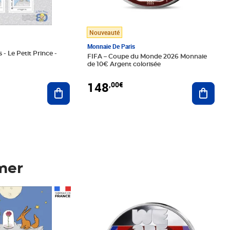
Nouveauté
Monnaie De Paris
 - Le Petit Prince -
FIFA – Coupe du Monde 2026 Monnaie
de 10€ Argent colorisée
148
,00€
Ajouter au panier
Ajoute
mer
Prix 148,00€