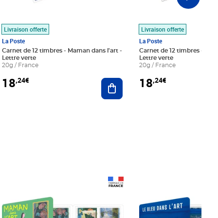
Livraison offerte
Livraison offerte
La Poste
La Poste
Carnet de 12 timbres - Maman dans l'art -
Carnet de 12 timbres - Le bl
Lettre verte
Lettre verte
20g / France
20g / France
18
18
,24€
,24€
r au panier
Ajouter au panier
Prix 18,24€
Prix 18,24€