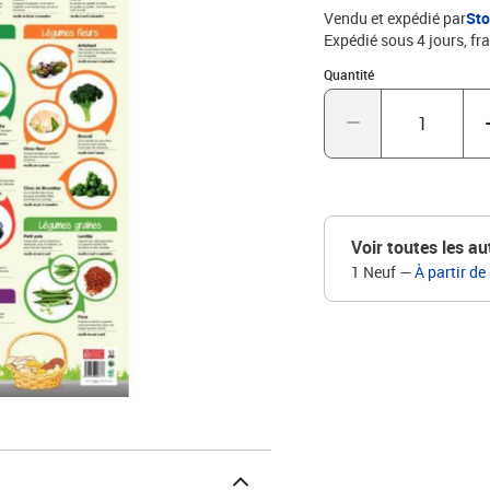
Vendu et expédié par
St
Expédié sous 4 jours, fra
Quantité : 1
Quantité
Voir toutes les au
1 Neuf
—
À partir de