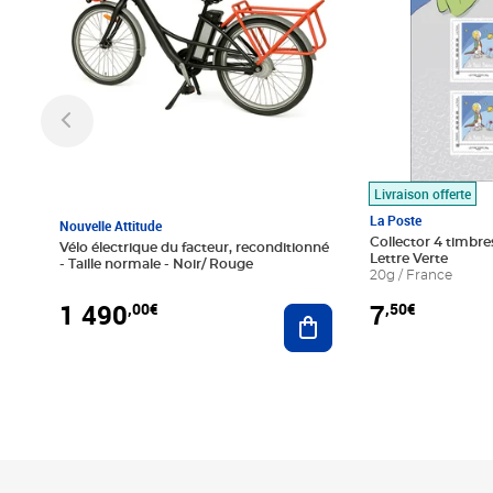
Livraison offerte
La Poste
Nouvelle Attitude
Collector 4 timbres
Vélo électrique du facteur, reconditionné
Lettre Verte
- Taille normale - Noir/ Rouge
20g / France
1 490
7
,00€
,50€
Ajouter au panier