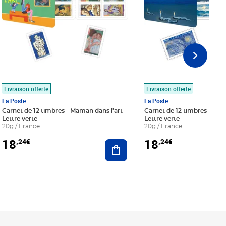
Livraison offerte
Livraison offerte
La Poste
La Poste
Carnet de 12 timbres - Maman dans l'art -
Carnet de 12 timbres - Le bl
Lettre verte
Lettre verte
20g / France
20g / France
18
18
,24€
,24€
r au panier
Ajouter au panier