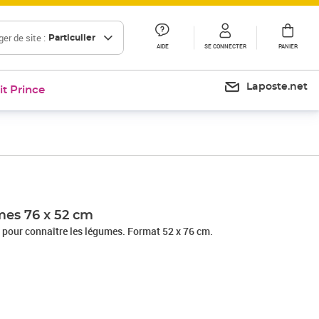
er de site :
Particulier
AIDE
SE CONNECTER
PANIER
Laposte.net
it Prince
Prix 12,80€
mes 76 x 52 cm
r pour connaître les légumes. Format 52 x 76 cm.