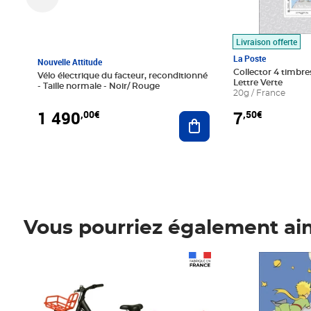
Livraison offerte
La Poste
Nouvelle Attitude
Collector 4 timbres
Vélo électrique du facteur, reconditionné
Lettre Verte
- Taille normale - Noir/ Rouge
20g / France
1 490
7
,00€
,50€
Ajouter au panier
Vous pourriez également ai
Prix 1 490,00€
Prix 7,50€