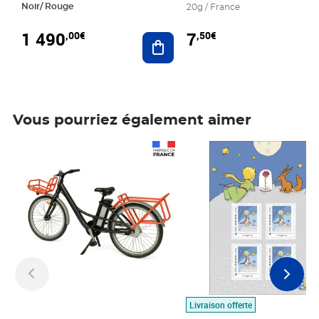
Noir/ Rouge
20g / France
1 490
7
,00€
,50€
Ajouter au panier
Vous pourriez également aimer
Prix 1 490,00€
Prix 7,50€
Livraison offerte