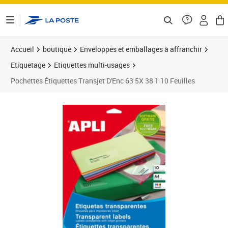
ontenu de la page
Accueil
boutique
Enveloppes et emballages à affranchir
Etiquetage
Etiquettes multi-usages
Pochettes Étiquettes Transjet D'Enc 63 5X 38 1 10 Feuilles
Prix 32,72€
Prix 3
Prix b
Prix 3