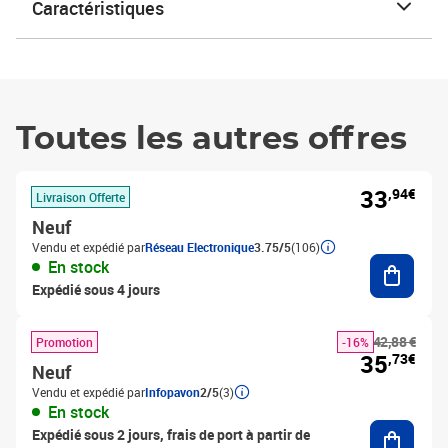
Caractéristiques
Toutes les autres offres
33
,94€
Livraison Offerte
Neuf
Vendu et expédié par
Réseau Electronique
3.75/5
(106)
Ajouter
En stock
Expédié sous 4 jours
42,88 €
Promotion
-16%
35
,73€
Neuf
Vendu et expédié par
Infopavon
2/5
(3)
En stock
Ajouter
Expédié sous 2 jours, frais de port à partir de