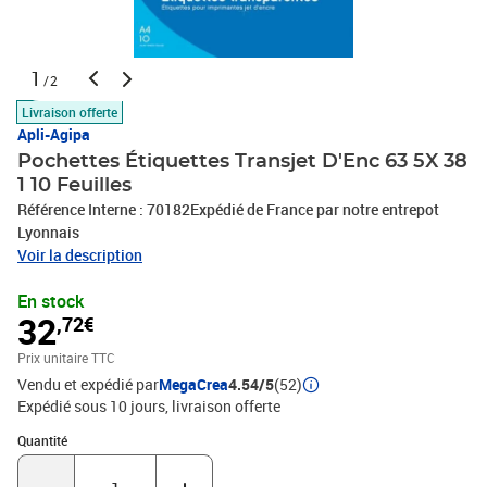
1
/2
Livraison offerte
Apli-Agipa
Pochettes Étiquettes Transjet D'Enc 63 5X 38
1 10 Feuilles
Référence Interne : 70182Expédié de France par notre entrepot
Lyonnais
Voir la description
En stock
32
,72€
Prix unitaire TTC
Vendu et expédié par
MegaCrea
4.54/5
(52)
Expédié sous 10 jours
livraison offerte
Quantité : 1
Quantité