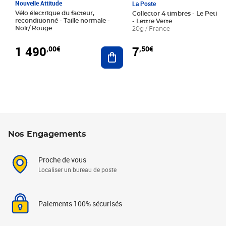
Nouvelle Attitude
La Poste
Vélo électrique du facteur,
Collector 4 timbres - Le Petit P
reconditionné - Taille normale -
- Lettre Verte
Noir/ Rouge
20g / France
1 490
7
,00€
,50€
Ajouter au panier
Nos Engagements
Proche de vous
Localiser un bureau de poste
Paiements 100% sécurisés