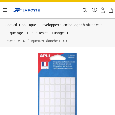
ontenu de la page
Accueil
boutique
Enveloppes et emballages à affranchir
Etiquetage
Etiquettes multi-usages
Pochette 343 Étiquettes Blanche 13X9
Prix 1,10€
Prix 3
Prix 5
Prix 1
Prix 1