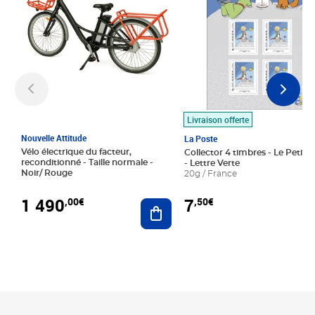
Livraison offerte
Nouvelle Attitude
La Poste
Vélo électrique du facteur,
Collector 4 timbres - Le Petit P
reconditionné - Taille normale -
- Lettre Verte
Noir/ Rouge
20g / France
1 490
7
,00€
,50€
Ajouter au panier