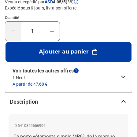
Vendu et expédié par
ASD
4.05/5
(38)
Expédié sous 9 jours
livraison offerte
Quantité : 1
Quantité
Ajouter au panier
Voir toutes les autres offres
1
1 Neuf
—
À partir de 47,68 €
Description
ID 5410329666996
Ce porte-vêtements simple MP61 de la marque