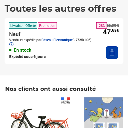
Toutes les autres offres
66,99 €
Livraison Offerte
Promotion
-28%
47
,68€
Neuf
Vendu et expédié par
Réseau Electronique
3.75/5
(106)
Ajouter
En stock
Expédié sous 6 jours
Nos clients ont aussi consulté
Prix 1 490,00€
Prix 7,50€