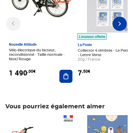
Livraison offerte
Nouvelle Attitude
La Poste
Vélo électrique du facteur,
Collector 4 timbres - Le Petit P
reconditionné - Taille normale -
- Lettre Verte
Noir/ Rouge
20g / France
1 490
7
,00€
,50€
Ajouter au panier
Vous pourriez également aimer
Prix 1 490,00€
Prix 7,50€