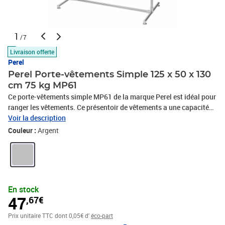
1
/7
Livraison offerte
Perel
Perel Porte-vêtements Simple 125 x 50 x 130
cm 75 kg MP61
Ce porte-vêtements simple MP61 de la marque Perel est idéal pour
ranger les vêtements. Ce présentoir de vêtements a une capacité
de charge de 75 kg, ce qui vous permet de suspendre des
Voir la description
costumes, robes, pantalons, cravates, foulards, et plus encore. Ce
Couleur :
Argent
porte-vêtements est fait de métal et est très durable et facile à
nettoyer. Il sera idéal d'avoir ce porte-vêtements de style
minimaliste dans votre chambre. Couleur : argenté Matériau :
métal Dimensions : 125 x 50 x 130 cm (L x l x H) Poids : 2,1 kg
Capacité de charge : 75 kg Support simple
En stock
47
,67€
Prix unitaire TTC
dont 0,05€ d'
éco-part