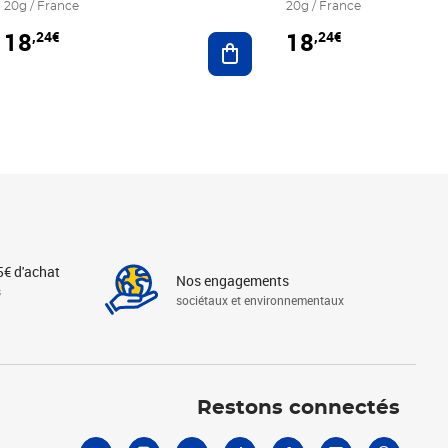
20g / France
20g / France
18
18
,24€
,24€
r au panier
Ajouter au panier
5€ d'achat
Nos engagements
s
sociétaux et environnementaux
Linkedin
Instagram
X
Tiktok
Facebook
Youtube
Threads
Restons connectés