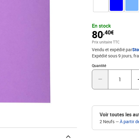
CONTRACTUELLES
En stock
80
,40€
Prix unitaire TTC
Vendu et expédié par
St
Expédié sous 9 jours, fra
Quantité : 1
Quantité
Voir toutes les au
2 Neufs
—
À partir d