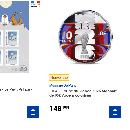
Prix 148,00€
Nouveauté
Monnaie De Paris
 - Le Petit Prince -
FIFA – Coupe du Monde 2026 Monnaie
de 10€ Argent colorisée
148
,00€
Ajouter au panier
Ajoute