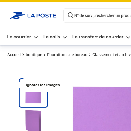
ontenu de la page
N° de suivi, rechercher un produi
Le courrier
Le colis
Le transfert de courrier
Accueil
boutique
Fournitures de bureau
Classement et archi
Ignorer les images