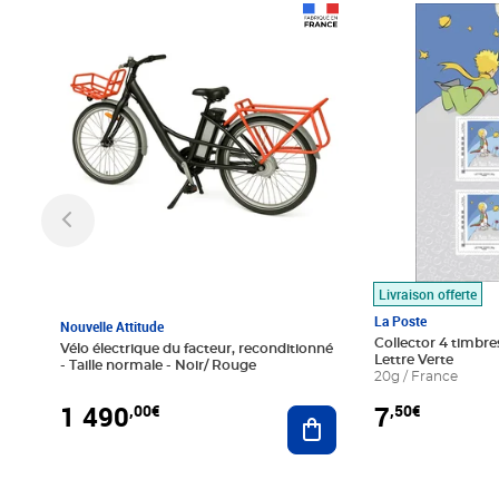
Prix 1 490,00€
Prix 7,50€
Livraison offerte
La Poste
Nouvelle Attitude
Collector 4 timbres
Vélo électrique du facteur, reconditionné
Lettre Verte
- Taille normale - Noir/ Rouge
20g / France
1 490
7
,00€
,50€
Ajouter au panier