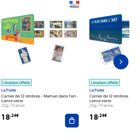
Prix 18,24€
Prix 18,24€
Livraison offerte
Livraison offerte
La Poste
La Poste
Carnet de 12 timbres - Maman dans l'art -
Carnet de 12 timbres - Le bl
Lettre verte
Lettre verte
20g / France
20g / France
18
18
,24€
,24€
r au panier
Ajouter au panier