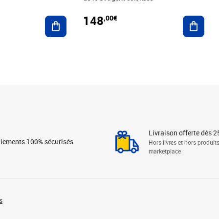
148
,00€
Ajouter au panier
Ajoute
Livraison offerte dès 2
iements 100% sécurisés
Hors livres et hors produit
marketplace
s