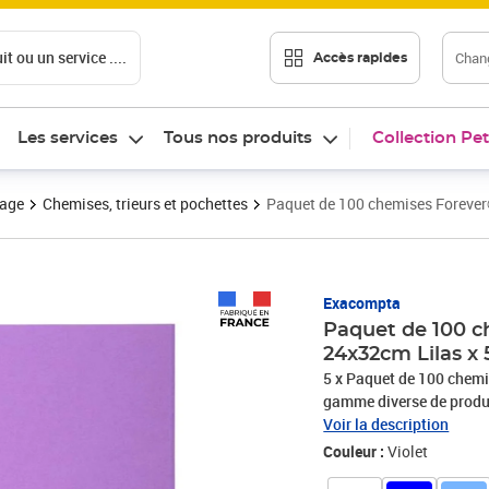
t ou un service ....
Chang
Accès rapides
Les services
Tous nos produits
Collection Pet
vage
Chemises, trieurs et pochettes
Paquet de 100 chemises Forever
Prix 80,40€
Exacompta
Paquet de 100 c
24x32cm Lilas 
5 x Paquet de 100 chem
gamme diverse de produi
chemises Forever® sont d
Voir la description
bon compromis qualité-pr
Couleur :
Violet
dans les papeteries du