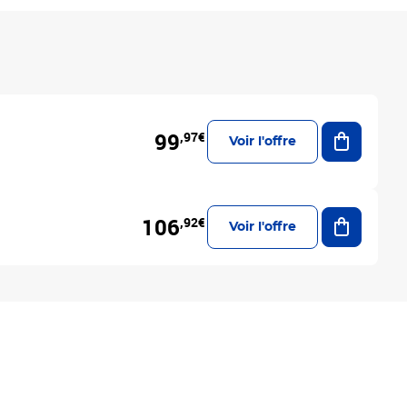
Ajouter a
99
,97€
Voir l'offre
Ajouter a
106
,92€
Voir l'offre