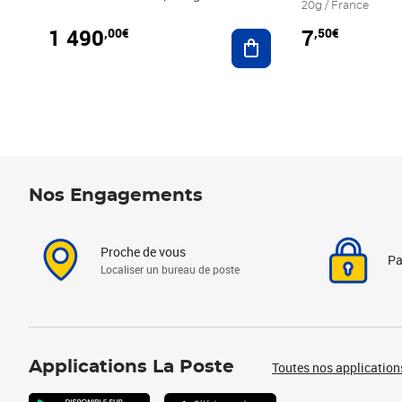
20g / France
1 490
7
,00€
,50€
Ajouter au panier
Nos Engagements
Proche de vous
Pa
Localiser un bureau de poste
Applications La Poste
Toutes nos application