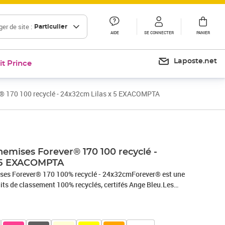
er de site :
Particulier
AIDE
SE CONNECTER
PANIER
Laposte.net
it Prince
® 170 100 recyclé - 24x32cm Lilas x 5 EXACOMPTA
Prix 99,97€
Prix 106,92€
hemises Forever® 170 100 recyclé -
x 5 EXACOMPTA
ises Forever® 170 100% recyclé - 24x32cmForever® est une
ts de classement 100% recyclés, certifés Ange Bleu.Les
es chemises pastel, faciles à identifier. Elles présentent un
ix.La carte et le papier recyclés sont fabriqués localement
 Groupe Exacompta-Clairefontaine., PHOTOS NON