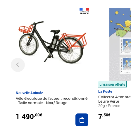
Prix 1 490,00€
Prix 7,50€
Livraison offerte
La Poste
Nouvelle Attitude
Collector 4 timbres
Vélo électrique du facteur, reconditionné
Lettre Verte
- Taille normale - Noir/ Rouge
20g / France
1 490
7
,00€
,50€
Ajouter au panier