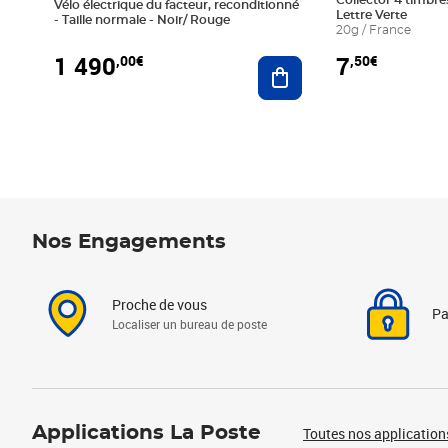
Collector 4 timbres
Vélo électrique du facteur, reconditionné
Lettre Verte
- Taille normale - Noir/ Rouge
20g / France
1 490
7
,00€
,50€
Ajouter au panier
Nos Engagements
Proche de vous
Pa
Localiser un bureau de poste
Applications La Poste
Toutes nos application