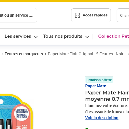
t ou un service ....
Chang
Accès rapides
Les services
Tous nos produits
Collection Pet
Feutres et marqueurs
Paper Mate Flair Original - 5 Feutres - Noir 
Prix 9,99€
Livraison offerte
Paper Mate
Paper Mate Flair 
moyenne 0.7 mm
Illuminez votre écriture
êtes assuré de trouver la
même coloriez, l'encre à 
Voir la description
traverse pas le papier. 