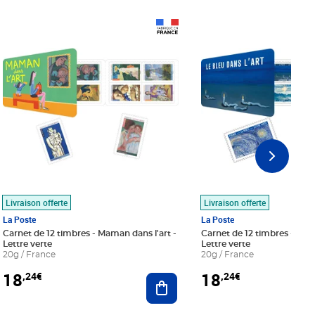
Prix 18,24€
Prix 18,24€
Livraison offerte
Livraison offerte
La Poste
La Poste
Carnet de 12 timbres - Maman dans l'art -
Carnet de 12 timbres - Le bl
Lettre verte
Lettre verte
20g / France
20g / France
18
18
,24€
,24€
r au panier
Ajouter au panier