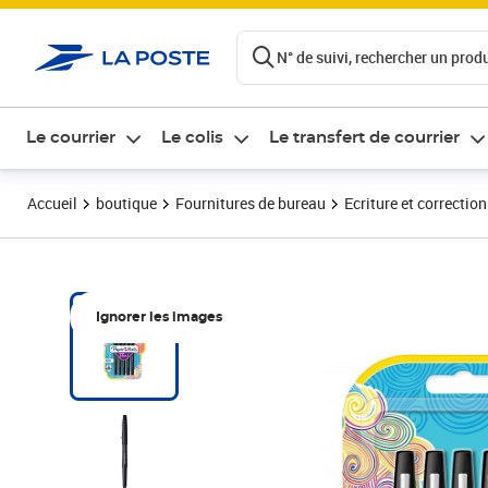
ontenu de la page
N° de suivi, rechercher un produi
Le courrier
Le colis
Le transfert de courrier
Accueil
boutique
Fournitures de bureau
Ecriture et correction
Ignorer les images