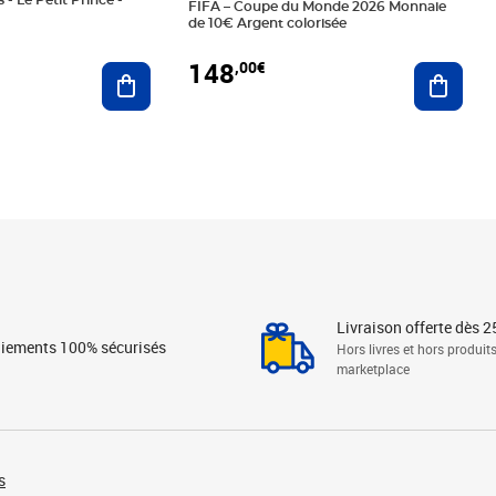
 - Le Petit Prince -
FIFA – Coupe du Monde 2026 Monnaie
de 10€ Argent colorisée
148
,00€
Ajouter au panier
Ajoute
Livraison offerte dès 2
iements 100% sécurisés
Hors livres et hors produit
marketplace
s