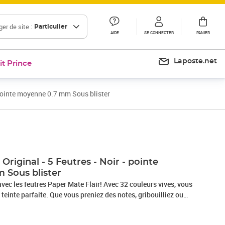
er de site :
Particulier
AIDE
SE CONNECTER
PANIER
Laposte.net
it Prince
- pointe moyenne 0.7 mm Sous blister
Prix 8,86€
Prix 12,88€
Original - 5 Feutres - Noir - pointe
 Sous blister
 avec les feutres Paper Mate Flair! Avec 32 couleurs vives, vous
 teinte parfaite. Que vous preniez des notes, gribouilliez ou
base d'eau et à séchage rapide, résiste aux taches et ne
Doté de la technologie Point Guard pour empêcher l'effilochage