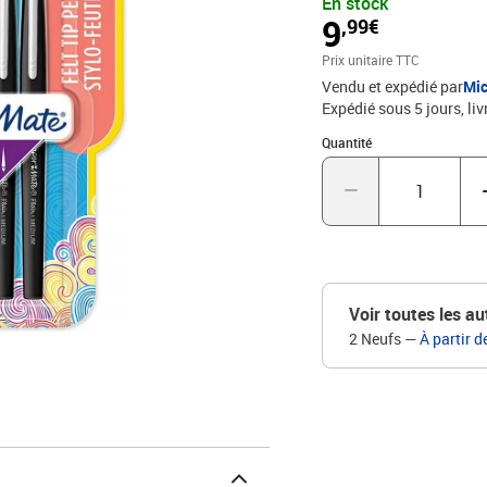
En stock
de la pointe et d'un des
9
,99€
l'outil d'écriture ulti
Paper Mate Produit : F
Prix unitaire TTC
Vendu et expédié par
Mic
Expédié sous 5 jours
liv
Quantité : 1
Quantité
Voir toutes les au
2 Neufs
—
À partir d