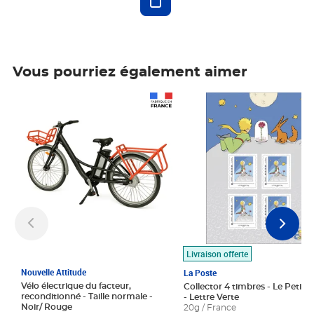
Vous pourriez également aimer
Prix 1 490,00€
Prix 7,50€
Livraison offerte
Nouvelle Attitude
La Poste
Vélo électrique du facteur,
Collector 4 timbres - Le Petit P
reconditionné - Taille normale -
- Lettre Verte
Noir/ Rouge
20g / France