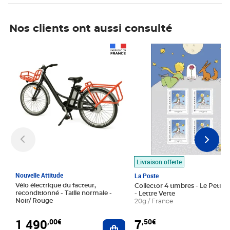
Nos clients ont aussi consulté
Prix 1 490,00€
Prix 7,50€
Livraison offerte
Nouvelle Attitude
La Poste
Vélo électrique du facteur,
Collector 4 timbres - Le Petit P
reconditionné - Taille normale -
- Lettre Verte
Noir/ Rouge
20g / France
1 490
7
,00€
,50€
Ajouter au panier