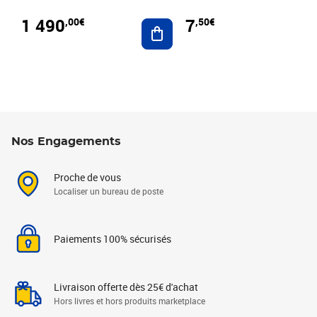
1 490
7
,00€
,50€
Ajouter au panier
Nos Engagements
Proche de vous
Localiser un bureau de poste
Paiements 100% sécurisés
Livraison offerte dès 25€ d'achat
Hors livres et hors produits marketplace