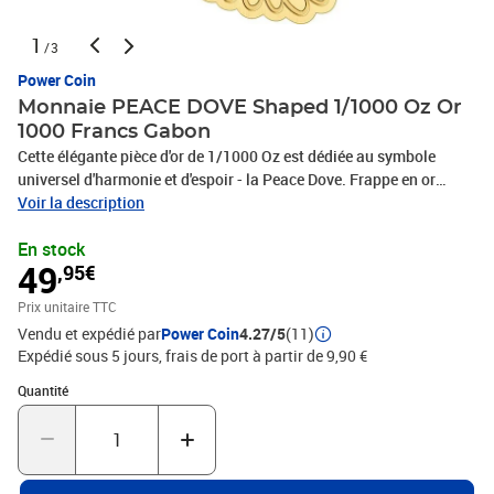
1
/3
Power Coin
Monnaie PEACE DOVE Shaped 1/1000 Oz Or
1000 Francs Gabon
Cette élégante pièce d'or de 1/1000 Oz est dédiée au symbole
universel d'harmonie et d'espoir - la Peace Dove. Frappe en or
999/1000 et conçue dans un format raffiné en forme de colombe,
Voir la description
ce chef-d'œuvre miniature transforme un message intemporel en
En stock
métal précieux. La silhouette fluide et les détails délicats
49
,95€
transmettent légèreté, sérénité et équilibre spirituel, en faisant un
souvenir significatif ou un cadeau symbolique. Magnifiquement
Prix unitaire TTC
présentée dans sa boîte, cette pièce d'or de collection allie grâce
Vendu et expédié par
Power Coin
4.27/5
(11)
artistique et valeur émotionnelle. Tirage limité de 50.000 pièces
Expédié sous 5 jours, frais de port à partir de 9,90 €
dans le monde entier. Le revers de cette Monnaie Or présente une
colombe finement détaillée en vol, portant gracieusement une
Quantité : 1
Quantité
branche d'olivier dans son bec - un emblème durable de paix, de
réconciliation et de nouveaux départs. Le format en forme suit les
contours des ailes et de la queue de l'oiseau, renforçant le
sentiment de mouvement et de liberté. Un travail de relief subtil et