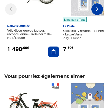
Livraison offerte
Nouvelle Attitude
La Poste
Vélo électrique du facteur,
Collector 4 timbres - Le Petit P
reconditionné - Taille normale -
- Lettre Verte
Noir/ Rouge
20g / France
1 490
7
,00€
,50€
Ajouter au panier
Vous pourriez également aimer
Prix 1 490,00€
Prix 7,50€