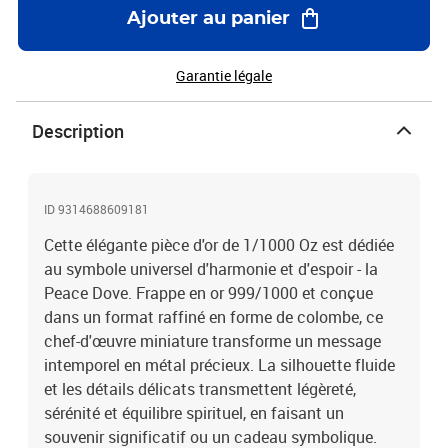
des surfaces polies créent des contrastes doux à travers les
Ajouter au panier
plumes, donnant profondeur et élégance au design miniature
malgré sa taille ultra-compacte. L'avers de la pièce présente les
Armoiries du Gabon, rendues avec précision et intégrées à la
Garantie légale
surface en forme. Les inscriptions officielles se lisent :
"REPUBLIQUE GABONAISE" - le pays émetteur, "1000 FRANCS
Description
CFA" - la valeur faciale, et "999/1000 FINE GOLD" - la finesse de
l'Or.
ID 9314688609181
Cette élégante pièce d'or de 1/1000 Oz est dédiée
au symbole universel d'harmonie et d'espoir - la
Peace Dove. Frappe en or 999/1000 et conçue
dans un format raffiné en forme de colombe, ce
chef-d'œuvre miniature transforme un message
intemporel en métal précieux. La silhouette fluide
et les détails délicats transmettent légèreté,
sérénité et équilibre spirituel, en faisant un
souvenir significatif ou un cadeau symbolique.