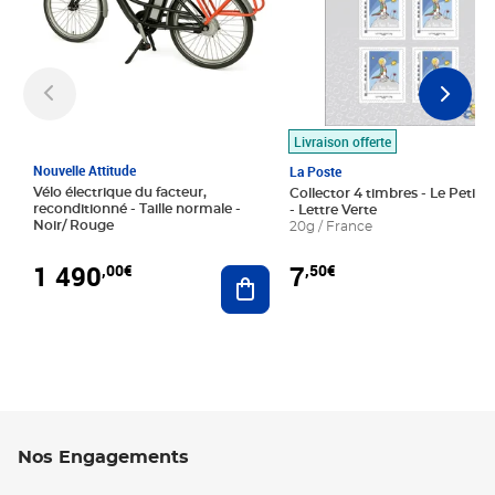
Livraison offerte
Nouvelle Attitude
La Poste
Vélo électrique du facteur,
Collector 4 timbres - Le Petit P
reconditionné - Taille normale -
- Lettre Verte
Noir/ Rouge
20g / France
1 490
7
,00€
,50€
Ajouter au panier
Nos Engagements