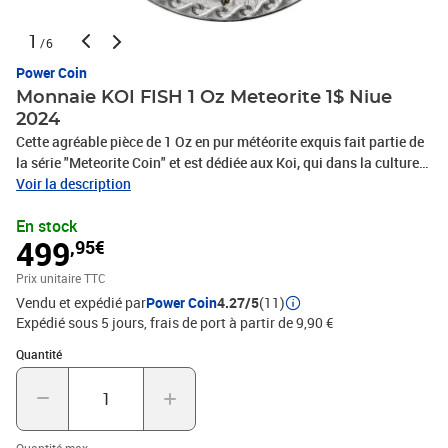
1
/6
Power Coin
Monnaie KOI FISH 1 Oz Meteorite 1$ Niue
2024
Cette agréable pièce de 1 Oz en pur météorite exquis fait partie de
la série "Meteorite Coin" et est dédiée aux Koi, qui dans la culture
orientale sont vénérés comme des symboles de chance, de
Voir la description
prospérité et de détermination incessante, célébrés pour leur
En stock
capacité à remonter les courants et atteindre leurs objectifs. Les
499
,95€
Koi sont également des symboles de yin-yang dans le feng shui,
représentant l'union harmonieuse des opposés et la quête de
Prix unitaire TTC
l'équilibre. Cette pièce est livrée dans une boîte, accompagnée du
Vendu et expédié par
Power Coin
4.27/5
(11)
Certificat d'Authenticité. Tirage limité à seulement 888 pièces
Expédié sous 5 jours, frais de port à partir de 9,90 €
dans le monde. Le revers de la pièce représente deux magnifiques
poissons Koi colorés, glissant gracieusement dans l'eau. L'avers
Quantité : 1
Quantité
présente le Public Seal de Niue, avec les inscriptions: "NIUE
ISLAND" - le pays émetteur, "ONE DOLLAR" - la valeur faciale, et
"2024" - l'année d'émission.