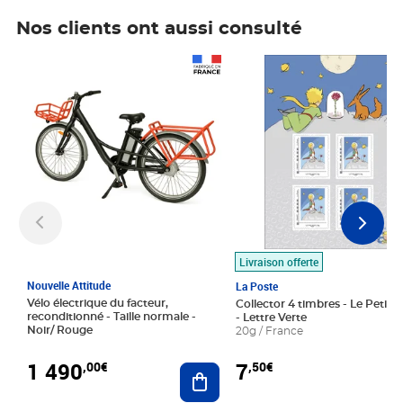
Nos clients ont aussi consulté
Prix 1 490,00€
Prix 7,50€
Livraison offerte
Nouvelle Attitude
La Poste
Vélo électrique du facteur,
Collector 4 timbres - Le Petit P
reconditionné - Taille normale -
- Lettre Verte
Noir/ Rouge
20g / France
1 490
7
,00€
,50€
Ajouter au panier