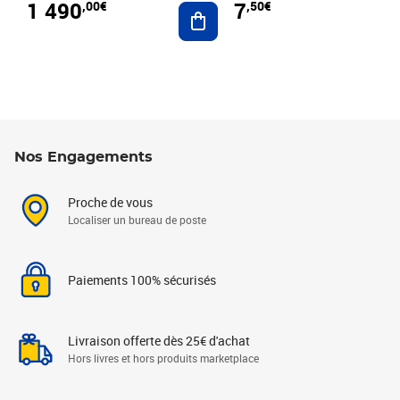
1 490
7
,00€
,50€
Ajouter au panier
Nos Engagements
Proche de vous
Localiser un bureau de poste
Paiements 100% sécurisés
Livraison offerte dès 25€ d'achat
Hors livres et hors produits marketplace