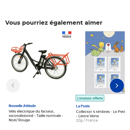
Vous pourriez également aimer
Prix 1 490,00€
Prix 7,50€
Livraison offerte
Nouvelle Attitude
La Poste
Vélo électrique du facteur,
Collector 4 timbres - Le Petit P
reconditionné - Taille normale -
- Lettre Verte
Noir/ Rouge
20g / France