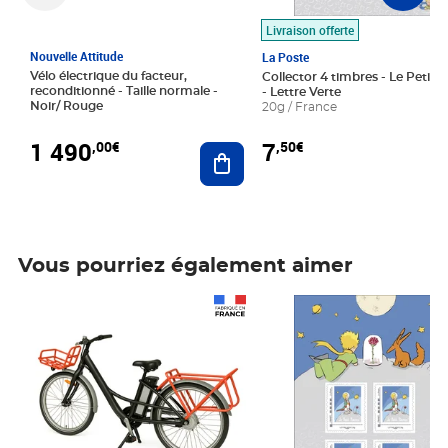
Livraison offerte
Nouvelle Attitude
La Poste
Vélo électrique du facteur,
Collector 4 timbres - Le Petit P
reconditionné - Taille normale -
- Lettre Verte
Noir/ Rouge
20g / France
1 490
7
,00€
,50€
Ajouter au panier
Vous pourriez également aimer
Prix 1 490,00€
Prix 7,50€