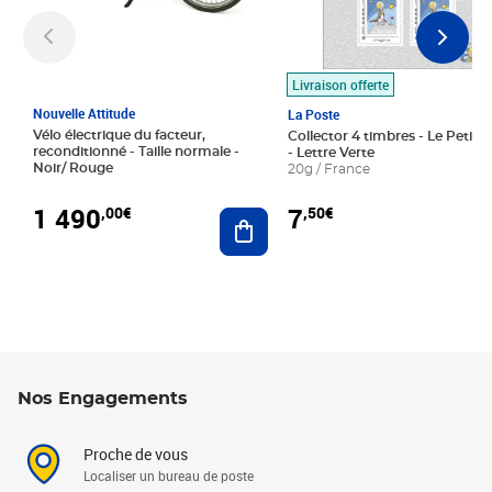
Livraison offerte
Nouvelle Attitude
La Poste
Vélo électrique du facteur,
Collector 4 timbres - Le Petit P
reconditionné - Taille normale -
- Lettre Verte
Noir/ Rouge
20g / France
1 490
7
,00€
,50€
Ajouter au panier
Nos Engagements
Proche de vous
Localiser un bureau de poste