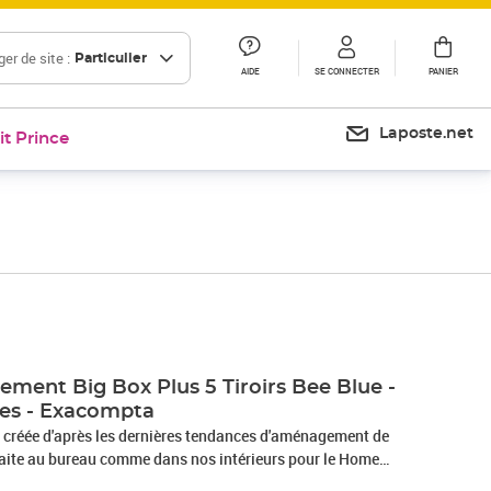
er de site :
Particulier
AIDE
SE CONNECTER
PANIER
Laposte.net
it Prince
Prix 54,32€
Prix 76,96€
Prix 88,22€
ement Big Box Plus 5 Tiroirs Bee Blue -
ies - Exacompta
créée d'après les dernières tendances d'aménagement de
faite au bureau comme dans nos intérieurs pour le Home
e à booster la performance et l'enthousiasme. Sans compromis