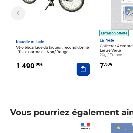
Livraison offerte
La Poste
Nouvelle Attitude
Collector 4 timbres
Vélo électrique du facteur, reconditionné
Lettre Verte
- Taille normale - Noir/ Rouge
20g / France
1 490
7
,00€
,50€
Ajouter au panier
Vous pourriez également ai
Prix 1 490,00€
Prix 7,50€