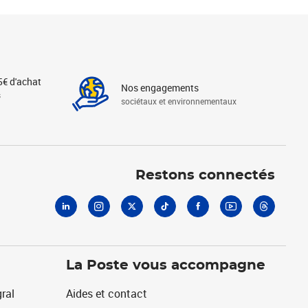
5€ d'achat
Nos engagements
s
sociétaux et environnementaux
Linkedin
Instagram
X
Tiktok
Facebook
Youtube
Threads
Restons connectés
La Poste vous accompagne
ral
Aides et contact