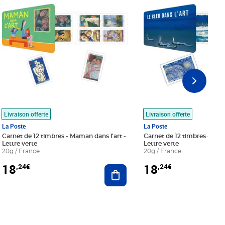
Livraison offerte
Livraison offerte
La Poste
La Poste
Carnet de 12 timbres - Maman dans l'art -
Carnet de 12 timbres - Le bl
Lettre verte
Lettre verte
20g / France
20g / France
18
18
,24€
,24€
r au panier
Ajouter au panier