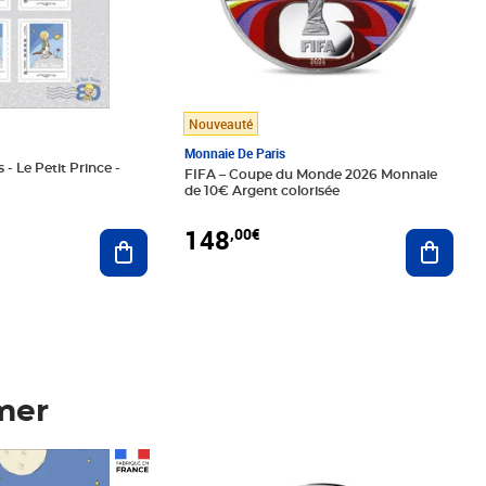
Nouveauté
Monnaie De Paris
 - Le Petit Prince -
FIFA – Coupe du Monde 2026 Monnaie
de 10€ Argent colorisée
148
,00€
Ajouter au panier
Ajoute
mer
Prix 148,00€