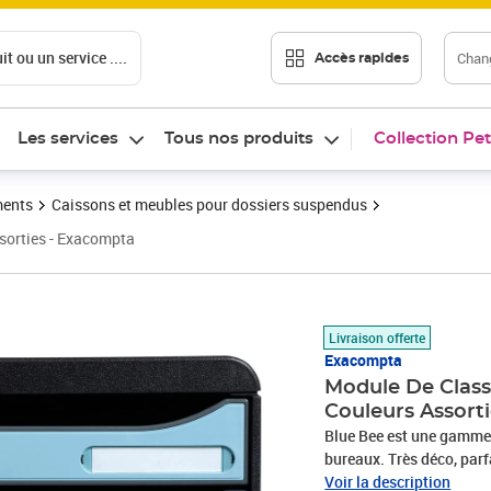
t ou un service ....
Chang
Accès rapides
Les services
Tous nos produits
Collection Pet
ments
Caissons et meubles pour dossiers suspendus
ssorties - Exacompta
Prix 58,94€
Livraison offerte
Exacompta
Module De Class
Couleurs Assort
Blue Bee est une gamme 
bureaux. Très déco, par
Office, elle est destiné
Voir la description