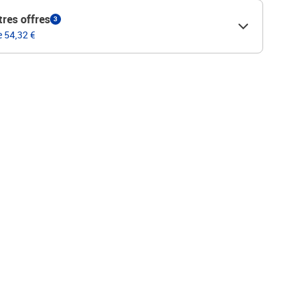
tres offres
3
e 54,32 €