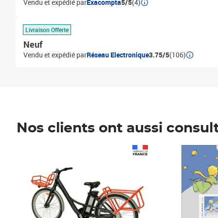
Vendu et expédié par
Exacompta
5/5
(4)
Livraison Offerte
Neuf
Vendu et expédié par
Réseau Electronique
3.75/5
(106)
Nos clients ont aussi consul
Prix 1 490,00€
Prix 7,50€