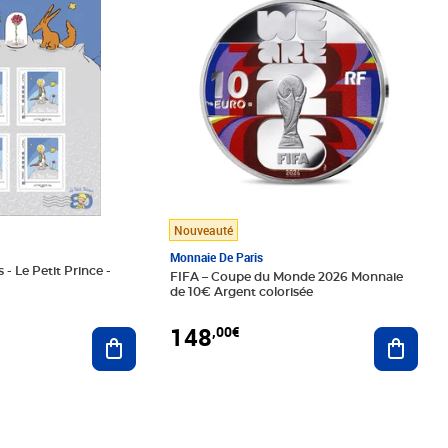
Nouveauté
Monnaie De Paris
 - Le Petit Prince -
FIFA – Coupe du Monde 2026 Monnaie
de 10€ Argent colorisée
148
,00€
Ajouter au panier
Ajoute