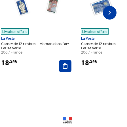
Livraison offerte
Livraison offerte
La Poste
La Poste
Carnet de 12 timbres - Maman dans l'art -
Carnet de 12 timbres - Le bl
Lettre verte
Lettre verte
20g / France
20g / France
18
18
,24€
,24€
r au panier
Ajouter au panier
Prix 18,24€
Prix 18,24€