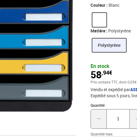
sur l'écologie, Bee Blu
Couleur :
Blanc
certifiés Ange Bleu. As
consommateurs citoyens.
composé de 5 tiroirs po
à élastiques 24x32cm ou
Matière :
Polystyrène
bureau, home office ou sc
résistant, ultra rigide e
Polystyrène
assurent la stabilité de
permettre de glisser les
co ulissants et silencie
En stock
l'environnement, ce modu
58
,94€
déchets ménagers et est 
Prix unitaire TTC
dont 0,05€
Vendu et expédié par
AS
Expédié sous 5 jours
liv
Quantité : 1
Quantité
Quantité max.