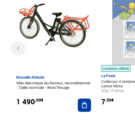
Livraison offerte
La Poste
Nouvelle Attitude
Collector 4 timbres
Vélo électrique du facteur, reconditionné
Lettre Verte
- Taille normale - Noir/ Rouge
20g / France
1 490
7
,00€
,50€
Ajouter au panier