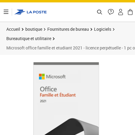
ontenu de la page
Accueil
boutique
Fournitures de bureau
Logiciels
Bureautique et utilitaire
Microsoft office famille et etudiant 2021 - licence perpétuelle - 1 pc 
Prix 58,92€
Prix b
Prix 5
Prix 1