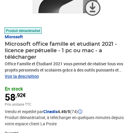
Produit dématérialisé
Microsoft
Microsoft office famille et etudiant 2021 -
licence perpétuelle - 1 pc ou mac - a
télécharger
Office Famille et Étudiant 2021 vous permet de réaliser tous vos
projets personnels et scolaires grâce à des outils puissants et
performants et à son interface améliorée et moderne, optimisée
Voir la description
pour l'utilisation d'appareils tactiles ou de stylets. Sa nouvelle
En stock
interface s'adapte aux différentes tailles d'écrans.Le nouvel écran
58
,92€
de démarrage vous offre une sélection de documents récents et de
modèles pour gagner en efficacité et en rapidité. Profitez des
Prix unitaire TTC
versions 2021 de Word, Excel, PowerPoint, avec des nouvelles
Vendu et expédié par
Cinadis
4.49/5
(74)
fonctionnalités disponibles. Optimisée pour les mobiles, profitez
Produit dématérialisé, à télécharger en quelques minutes depuis
de la mise en forme et de co-création sous Windows, iOS et
votre espace client La Poste
Android.Profitez de tous les logiciels de la suite Microsoft Office
2021Office Word : Word est le logiciel de rédaction par excellence.
Quantité : 1