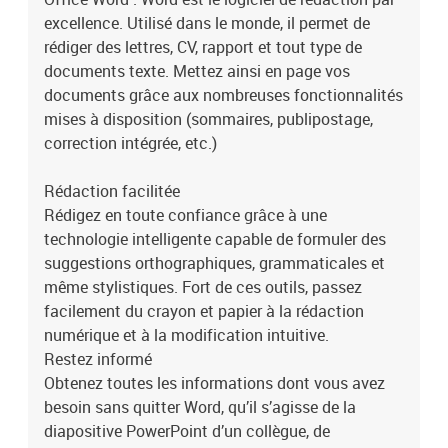
Traduisez facilement vos diapositives dans la langue de votre
excellence. Utilisé dans le monde, il permet de
choix et utilisez le vérificateur d’accessibilité intégré pour
rédiger des lettres, CV, rapport et tout type de
permettre à votre public de ne rien manquer.Créez rapidement
votre conceptRévélez votre style et votre talent grâce aux modèles
documents texte. Mettez ainsi en page vos
disponibles, et gagnez du temps. Les modèles PowerPoint
documents grâce aux nombreuses fonctionnalités
couvrent plus de 40 catégories.OneNote : Ce logiciel de prise de
mises à disposition (sommaires, publipostage,
notes (aussi appelé bloc-notes numérique) offre de nombreuses
correction intégrée, etc.)
fonctions, tels que l'insertion de texte, d'images, de sons, d'écriture
manuscrite et même de captures d'écrans. Vous pouvez ainsi
Rédaction facilitée
saisir, stocker et partager différents types
Rédigez en toute confiance grâce à une
d'informations.Organisez votre universRestez organisé grâce à
des blocs-notes que vous pouvez diviser en sections et en pages.
technologie intelligente capable de formuler des
La navigation et la recherche très simples vous permettent de
suggestions orthographiques, grammaticales et
retrouver facilement vos notes.Rassemblez vos idées, puis
même stylistiques. Fort de ces outils, passez
perfectionnez-lesSurlignez vos notes ou commentez-les avec des
facilement du crayon et papier à la rédaction
annotations tapées ou manuscrites. Avec OneNote sur tous vos
numérique et à la modification intuitive.
appareils, vous ne laisserez jamais passer un éclair de
Restez informé
génie.Collaborez plus efficacement : Où que vous soyez,
Obtenez toutes les informations dont vous avez
collaborez en temps réel. Partagez vos documents en un clic pour
inviter d’autres personnes à les modifier en temps réel ou à ajouter
besoin sans quitter Word, qu’il s’agisse de la
des commentaires. De plus, indépendamment des préférences de
diapositive PowerPoint d’un collègue, de
chacun en matière de langue ou d’accessibilité, tout le monde peut