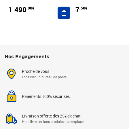
1 490
7
,00€
,50€
Ajouter au panier
Nos Engagements
Proche de vous
Localiser un bureau de poste
Paiements 100% sécurisés
Livraison offerte dès 25€ d'achat
Hors livres et hors produits marketplace