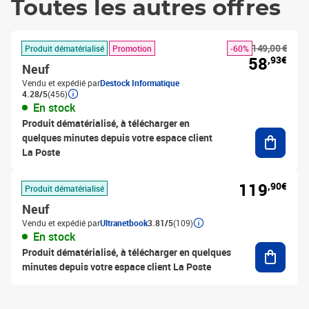
Toutes les autres offres
149,00 €
Produit dématérialisé
Promotion
-60%
58
,93€
Neuf
Vendu et expédié par
Destock Informatique
4.28/5
(456)
En stock
Produit dématérialisé, à télécharger en
Ajouter
quelques minutes depuis votre espace client
La Poste
119
,90€
Produit dématérialisé
Neuf
Vendu et expédié par
Ultranetbook
3.81/5
(109)
En stock
Ajouter
Produit dématérialisé, à télécharger en quelques
minutes depuis votre espace client La Poste