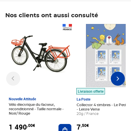
Nos clients ont aussi consulté
Prix 1 490,00€
Prix 7,50€
Livraison offerte
Nouvelle Attitude
La Poste
Vélo électrique du facteur,
Collector 4 timbres - Le Petit P
reconditionné - Taille normale -
- Lettre Verte
Noir/ Rouge
20g / France
1 490
7
,00€
,50€
Ajouter au panier