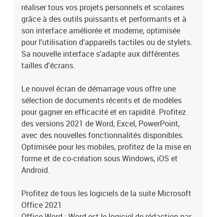
motifs et organise vos données pour vous faire gagner du temps.
réaliser tous vos projets personnels et scolaires
Créez facilement vos propres feuilles de calcul ou utilisez les
grâce à des outils puissants et performants et à
modèles proposés et effectuez des calculs avec des formules
son interface améliorée et moderne, optimisée
modernes.Visualisez vos données plus efficacementLes nouveaux
pour l'utilisation d'appareils tactiles ou de stylets.
graphiques et diagrammes vous aident à présenter vos données de
Sa nouvelle interface s'adapte aux différentes
façon convaincante, avec mise en forme, graphiques sparkline et
tailles d'écrans.
tableaux pour mieux comprendre vos données. Créez aisément des
prévisions en un clic pour prédire des tendances.Créez rapidement
vos feuilles de calculRévélez votre professionnalisme grâce aux
Le nouvel écran de démarrage vous offre une
modèles Excel couvrant plus de 40 catégories et gagnez du
sélection de documents récents et de modèles
temps.Office PowerPoint : Plutôt facile à prendre en main,
pour gagner en efficacité et en rapidité. Profitez
PowerPoint est un logiciel permettant de réaliser des diapositives
des versions 2021 de Word, Excel, PowerPoint,
ainsi que des présentations est très utile afin d'appuyer vos
avec des nouvelles fonctionnalités disponibles.
présentations. Avec la possibilité d'y intégrer des animations,
Optimisée pour les mobiles, profitez de la mise en
textes, graphiques, images.Créez des présentations
forme et de co-création sous Windows, iOS et
uniquesVéhiculez vos idées de manière attrayante, avec de riches
animations, des effets cinématiques, des modèles 3D et des
Android.
icônes. En quelques clics, laissez la technologie intelligente
donner vie à votre présentation.Créez une présentation comme un
Profitez de tous les logiciels de la suite Microsoft
proRacontez votre histoire en toute confiance grâce aux notes
Office 2021
diapositive par diapositive que vous seul pouvez consulter.
Office Word : Word est le logiciel de rédaction par