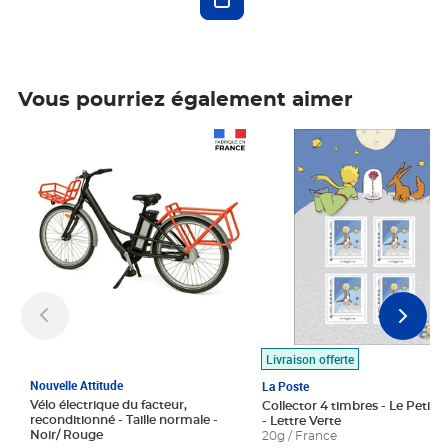
Vous pourriez également aimer
Prix 1 490,00€
Prix 7,50€
Livraison offerte
Nouvelle Attitude
La Poste
Vélo électrique du facteur,
Collector 4 timbres - Le Petit P
reconditionné - Taille normale -
- Lettre Verte
Noir/ Rouge
20g / France