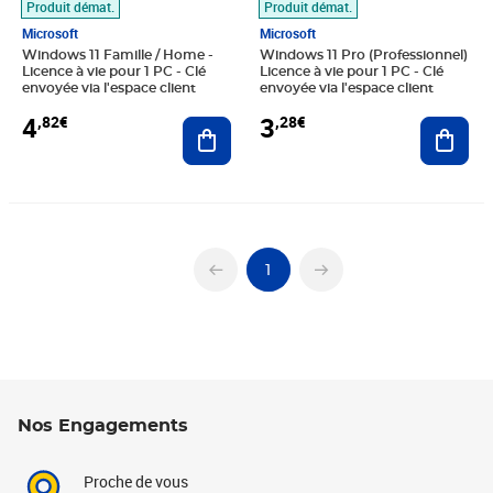
Produit démat.
Produit démat.
Microsoft
Microsoft
Windows 11 Famille / Home -
Windows 11 Pro (Professionnel)
Licence à vie pour 1 PC - Clé
Licence à vie pour 1 PC - Clé
envoyée via l'espace client
envoyée via l'espace client
4
3
,82€
,28€
Ajouter au panier
Ajout
1
Nos Engagements
Proche de vous