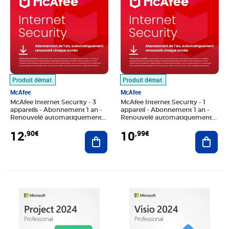
Produit démat.
Produit démat.
McAfee
McAfee
McAfee Internet Security - 3
McAfee Internet Security - 1
appareils - Abonnement 1 an -
appareil - Abonnement 1 an -
Renouvelé automatiquement
Renouvelé automatiquement
chaque année
chaque année
12
10
,90€
,99€
Ajouter au panier
Ajout
Prix 79,90€
Prix 79,90€