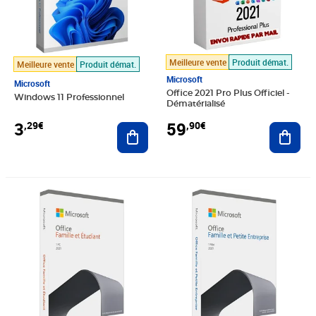
Meilleure vente
Produit démat.
Meilleure vente
Produit démat.
Microsoft
Microsoft
Office 2021 Pro Plus Officiel -
Windows 11 Professionnel
Dématérialisé
3
59
,29€
,90€
Ajouter au panier
Ajout
Prix 119,90€
Prix barré 59,90€
Prix 23,90€