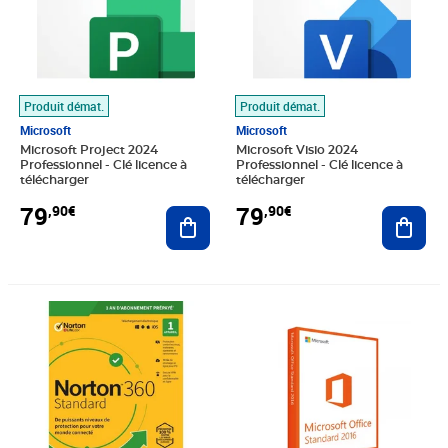
Produit démat.
Produit démat.
Microsoft
Microsoft
Microsoft Project 2024
Microsoft Visio 2024
Professionnel - Clé licence à
Professionnel - Clé licence à
télécharger
télécharger
79
79
,90€
,90€
Ajouter au panier
Ajout
Prix 12,90€
Prix 29,90€