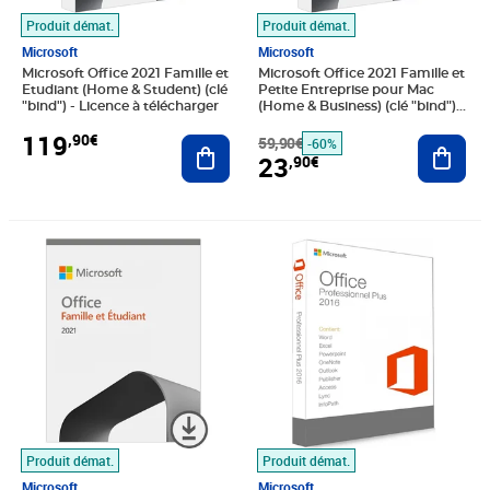
Produit démat.
Produit démat.
Microsoft
Microsoft
Microsoft Office 2021 Famille et
Microsoft Office 2021 Famille et
Etudiant (Home & Student) (clé
Petite Entreprise pour Mac
"bind") - Licence à télécharger
(Home & Business) (clé "bind") -
Licence à télécharger
119
,90€
Ajouter au panier
59,90€
Ajout
-60%
23
,90€
Prix 119,90€
Prix 29,90€
Produit démat.
Produit démat.
Microsoft
Microsoft