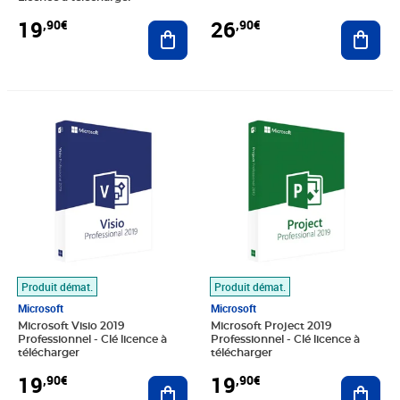
19
26
,90€
,90€
Ajouter au panier
Ajout
Prix 19,90€
Prix 19,90€
Produit démat.
Produit démat.
Microsoft
Microsoft
Microsoft Visio 2019
Microsoft Project 2019
Professionnel - Clé licence à
Professionnel - Clé licence à
télécharger
télécharger
19
19
,90€
,90€
Ajouter au panier
Ajout