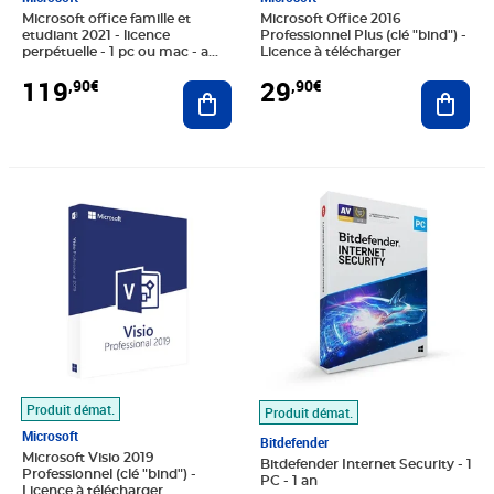
Microsoft office famille et
Microsoft Office 2016
etudiant 2021 - licence
Professionnel Plus (clé "bind") -
perpétuelle - 1 pc ou mac - a
Licence à télécharger
télécharger
119
29
,90€
,90€
Ajouter au panier
Ajout
Prix 19,90€
Prix 26,90€
Produit démat.
Produit démat.
Microsoft
Bitdefender
Microsoft Visio 2019
Bitdefender Internet Security - 1
Professionnel (clé "bind") -
PC - 1 an
Licence à télécharger