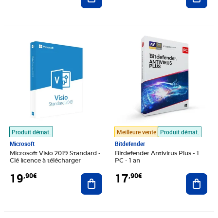
Prix 19,90€
Prix 17,90€
Produit démat.
Meilleure vente
Produit démat.
Microsoft
Bitdefender
Microsoft Visio 2019 Standard -
Bitdefender Antivirus Plus - 1
Clé licence à télécharger
PC - 1 an
19
17
,90€
,90€
Ajouter au panier
Ajout