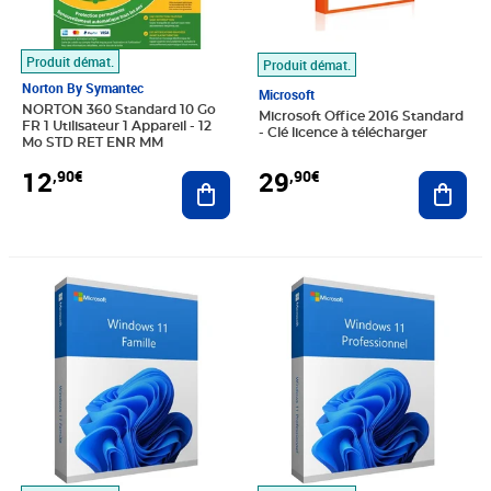
Produit démat.
Produit démat.
Norton By Symantec
Microsoft
NORTON 360 Standard 10 Go
Microsoft Office 2016 Standard
FR 1 Utilisateur 1 Appareil - 12
- Clé licence à télécharger
Mo STD RET ENR MM
12
29
,90€
,90€
Ajouter au panier
Ajout
Prix 4,82€
Prix 3,28€