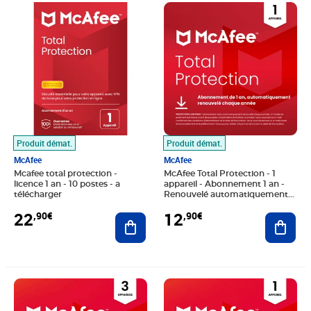
Prix 22,90€
Prix 12,90€
Produit démat.
Produit démat.
McAfee
McAfee
Mcafee total protection -
McAfee Total Protection - 1
licence 1 an - 10 postes - a
appareil - Abonnement 1 an -
télécharger
Renouvelé automatiquement
chaque année
22
12
,90€
,90€
Ajouter au panier
Ajout
Prix 12,90€
Prix 10,99€