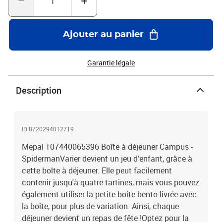
votre boîte bento maintiennent le déjeuner toujours bien frais. À
moins que vous préfériez qu'ils emportent tout simplement quatre
tartines* Enlevez la boîte bento, et vous aurez toute la place pour
Ajouter au panier
les tartines ! Bien entendu, la boîte à déjeuner et la boîte bento
passent au lave-vaisselle.Détails : Polypropyleen (PP), Acrylonitril
butadieen styreen (ABS)Passe au lave-vaisselleNe passe pas au
Garantie légale
congélateurNe passe pas au four à micro-ondes0 % BPAÀ partir de
: 3 ans
Description
ID 8720294012719
Mepal 107440065396 Boîte à déjeuner Campus -
SpidermanVarier devient un jeu d'enfant, grâce à
cette boîte à déjeuner. Elle peut facilement
contenir jusqu'à quatre tartines, mais vous pouvez
également utiliser la petite boîte bento livrée avec
la boîte, pour plus de variation. Ainsi, chaque
déjeuner devient un repas de fête !Optez pour la