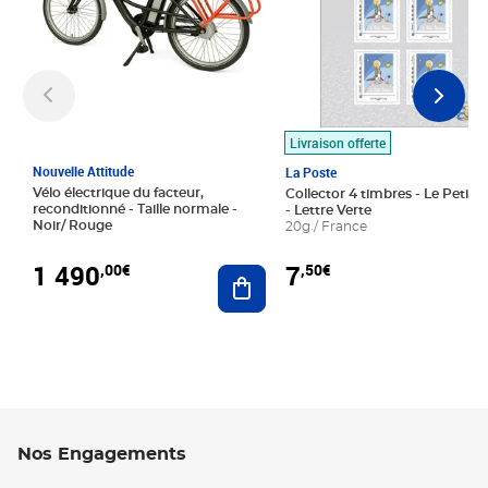
Livraison offerte
Nouvelle Attitude
La Poste
Vélo électrique du facteur,
Collector 4 timbres - Le Petit P
reconditionné - Taille normale -
- Lettre Verte
Noir/ Rouge
20g / France
1 490
7
,00€
,50€
Ajouter au panier
Nos Engagements