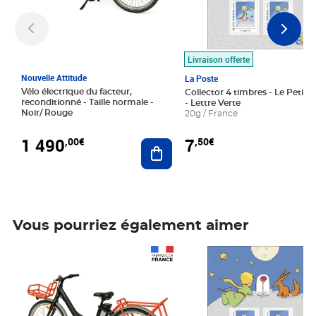
Livraison offerte
Nouvelle Attitude
La Poste
Vélo électrique du facteur,
Collector 4 timbres - Le Petit P
reconditionné - Taille normale -
- Lettre Verte
Noir/ Rouge
20g / France
1 490
7
,00€
,50€
Ajouter au panier
Vous pourriez également aimer
Prix 1 490,00€
Prix 7,50€