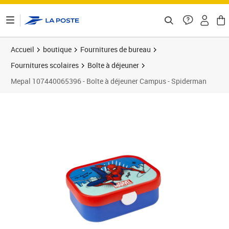
ontenu de la page
Accueil
boutique
Fournitures de bureau
Fournitures scolaires
Boîte à déjeuner
Mepal 107440065396 - Boîte à déjeuner Campus - Spiderman
Prix 27,17€