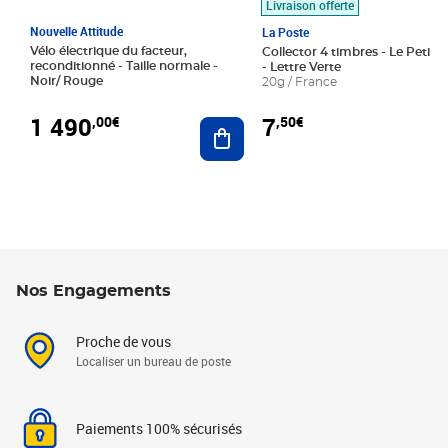
Livraison offerte
Nouvelle Attitude
La Poste
Vélo électrique du facteur,
Collector 4 timbres - Le Petit P
reconditionné - Taille normale -
- Lettre Verte
Noir/ Rouge
20g / France
1 490
7
,00€
,50€
Ajouter au panier
Nos Engagements
Proche de vous
Localiser un bureau de poste
Paiements 100% sécurisés