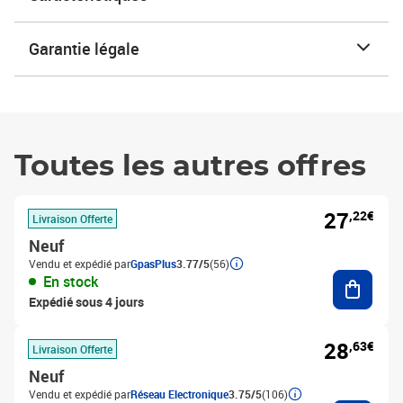
Garantie légale
Toutes les autres offres
27
,22€
Livraison Offerte
Neuf
Vendu et expédié par
GpasPlus
3.77/5
(56)
Ajouter
En stock
Expédié sous 4 jours
28
,63€
Livraison Offerte
Neuf
Vendu et expédié par
Réseau Electronique
3.75/5
(106)