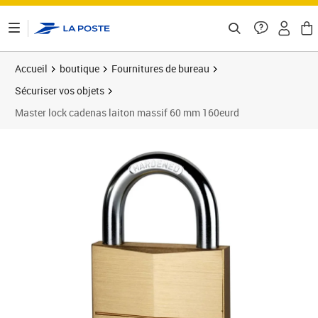
ontenu de la page
Accueil
boutique
Fournitures de bureau
Sécuriser vos objets
Master lock cadenas laiton massif 60 mm 160eurd
Prix 26,90€
Prix 2
Prix 2