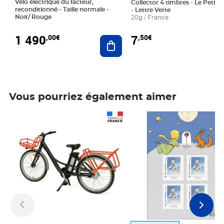
Vélo électrique du facteur,
Collector 4 timbres - Le Petit P
reconditionné - Taille normale -
- Lettre Verte
Noir/ Rouge
20g / France
1 490
7
,00€
,50€
Ajouter au panier
Vous pourriez également aimer
Prix 1 490,00€
Prix 7,50€