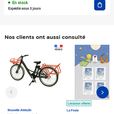
Ajouter
En stock
Expédié sous 3 jours
Nos clients ont aussi consulté
Prix 1 490,00€
Prix 7,50€
Livraison offerte
Nouvelle Attitude
La Poste