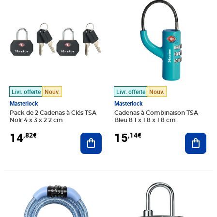
Livr. offerte
Nouv.
Livr. offerte
Nouv.
Masterlock
Masterlock
Pack de 2 Cadenas à Clés TSA
Cadenas à Combinaison TSA
Noir 4 x 3 x 2 2 cm
Bleu 8 1 x 1 8 x 1 8 cm
14
15
,82€
,14€
Ajouter au panier
Ajout
Prix 15,27€
Prix 15,52€