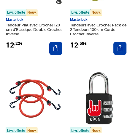
Livr. offerte
Nouv.
Livr. offerte
Nouv.
Masterlock
Masterlock
Tendeur Plat avec Crochet 120
Tendeurs avec Crochet Pack de
cm d'Elastique Double Crochet
2 Tendeurs 100 cm Corde
Inversé
Crochet Inversé
12
12
,22€
,58€
Ajouter au panier
Ajout
Prix 12,74€
Prix 12,90€
Livr. offerte
Nouv.
Livr. offerte
Nouv.