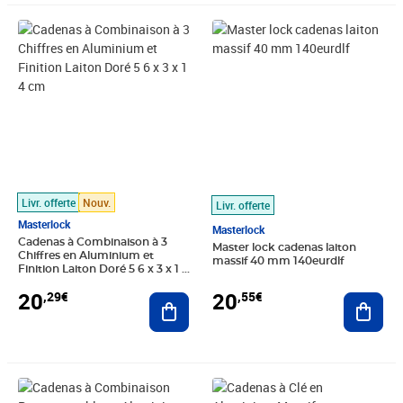
Prix 20,29€
Prix 20,55€
Livr. offerte
Nouv.
Livr. offerte
Masterlock
Masterlock
Cadenas à Combinaison à 3
Master lock cadenas laiton
Chiffres en Aluminium et
massif 40 mm 140eurdlf
Finition Laiton Doré 5 6 x 3 x 1 4
cm
20
20
,29€
,55€
Ajouter au panier
Ajout
Prix 20,67€
Prix 20,90€