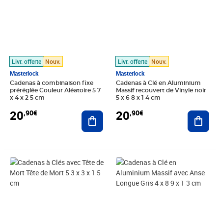
Livr. offerte
Nouv.
Livr. offerte
Nouv.
Masterlock
Masterlock
Cadenas à combinaison fixe
Cadenas à Clé en Aluminium
préréglée Couleur Aléatoire 5 7
Massif recouvert de Vinyle noir
x 4 x 2 5 cm
5 x 6 8 x 1 4 cm
20
20
,90€
,90€
Ajouter au panier
Ajout
Prix 20,90€
Prix 20,90€