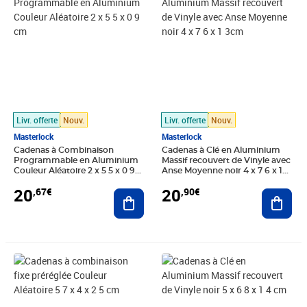
Livr. offerte
Nouv.
Livr. offerte
Nouv.
Masterlock
Masterlock
Cadenas à Combinaison
Cadenas à Clé en Aluminium
Programmable en Aluminium
Massif recouvert de Vinyle avec
Couleur Aléatoire 2 x 5 5 x 0 9
Anse Moyenne noir 4 x 7 6 x 1
cm
3cm
20
20
,67€
,90€
Ajouter au panier
Ajout
Prix 20,90€
Prix 20,90€