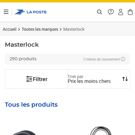
ontenu de la page
Accueil
Toutes les marques
Masterlock
Masterlock
Critères de classement
290 produits
Trier par
Filtrer
Prix les moins chers
Tous les produits
Prix 9,75€
Prix 10,09€