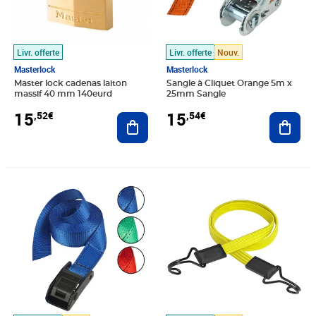
Livr. offerte
Livr. offerte
Nouv.
Masterlock
Masterlock
Master lock cadenas laiton
Sangle à Cliquet Orange 5m x
massif 40 mm 140eurd
25mm Sangle
15
15
,52€
,54€
Ajouter au panier
Ajout
Prix 15,59€
Prix 15,78€