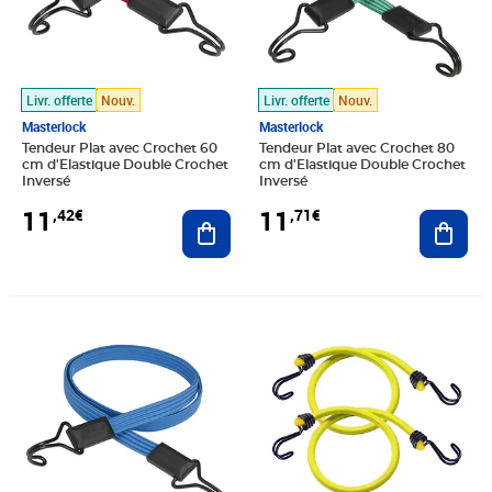
Livr. offerte
Nouv.
Livr. offerte
Nouv.
Masterlock
Masterlock
Tendeur Plat avec Crochet 60
Tendeur Plat avec Crochet 80
cm d'Elastique Double Crochet
cm d'Elastique Double Crochet
Inversé
Inversé
11
11
,42€
,71€
Ajouter au panier
Ajout
Prix 12,22€
Prix 12,58€