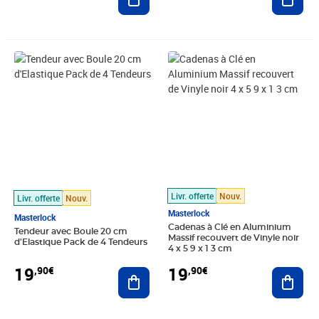
Prix 19,90€
Prix 19,90€
Livr. offerte
Nouv.
Livr. offerte
Nouv.
Masterlock
Masterlock
Cadenas à Clé en Aluminium
Tendeur avec Boule 20 cm
Massif recouvert de Vinyle noir
d'Elastique Pack de 4 Tendeurs
4 x 5 9 x 1 3 cm
19
19
,90€
,90€
Ajouter au panier
Ajout