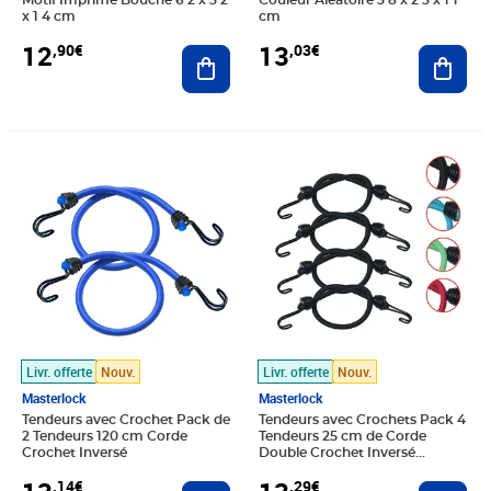
Motif Imprimé Bouche 6 2 x 3 2
Couleur Aléatoire 3 8 x 2 3 x 1 1
x 1 4 cm
cm
12
13
,90€
,03€
Ajouter au panier
Ajout
Prix 13,14€
Prix 13,29€
Livr. offerte
Nouv.
Livr. offerte
Nouv.
Masterlock
Masterlock
Tendeurs avec Crochet Pack de
Tendeurs avec Crochets Pack 4
2 Tendeurs 120 cm Corde
Tendeurs 25 cm de Corde
Crochet Inversé
Double Crochet Inversé
Couleur Aléatoire
,14€
,29€
Ajouter au panier
Ajout