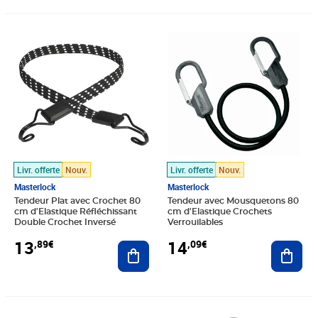
Prix 13,89€
Prix 14,09€
Livr. offerte
Nouv.
Livr. offerte
Nouv.
Masterlock
Masterlock
Tendeur Plat avec Crochet 80
Tendeur avec Mousquetons 80
cm d'Elastique Réfléchissant
cm d'Elastique Crochets
Double Crochet Inversé
Verrouilables
13
14
,89€
,09€
Ajouter au panier
Ajout
Prix 14,82€
Prix 15,14€