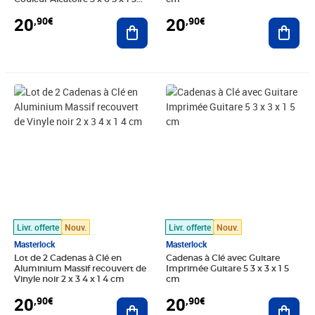
cm
20
20
,90€
,90€
Ajouter au panier
Ajout
Prix 20,90€
Prix 20,90€
Livr. offerte
Nouv.
Livr. offerte
Nouv.
Masterlock
Masterlock
Lot de 2 Cadenas à Clé en
Cadenas à Clé avec Guitare
Aluminium Massif recouvert de
Imprimée Guitare 5 3 x 3 x 1 5
Vinyle noir 2 x 3 4 x 1 4 cm
cm
20
20
,90€
,90€
Ajouter au panier
Ajout