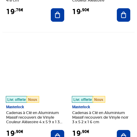
4 8 cm
Couleur Aléatoire
19
19
,76€
,90€
Ajouter au panier
Ajout
Prix 19,90€
Prix 19,90€
Livr. offerte
Nouv.
Livr. offerte
Nouv.
Masterlock
Masterlock
Cadenas à Clé en Aluminium
Cadenas à Clé en Aluminium
Massif recouvert de Vinyle
Massif recouvert de Vinyle noir
Couleur Aléatoire 4 x 5 9 x 1 3
3 x 5 2 x 1 6 cm
cm
19
19
,90€
,90€
Ajouter au panier
Ajout