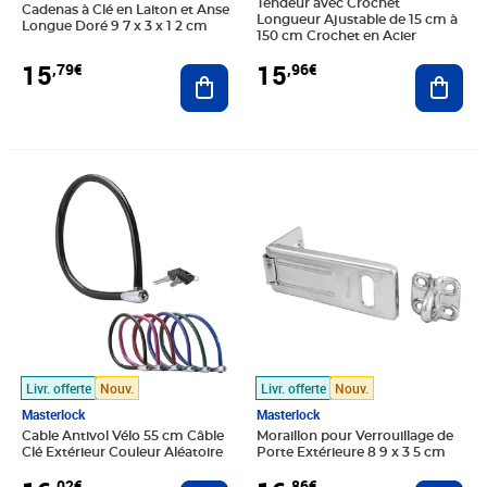
Tendeur avec Crochet
Cadenas à Clé en Laiton et Anse
Longueur Ajustable de 15 cm à
Longue Doré 9 7 x 3 x 1 2 cm
150 cm Crochet en Acier
15
15
,79€
,96€
Ajouter au panier
Ajout
Prix 16,02€
Prix 16,86€
Livr. offerte
Nouv.
Livr. offerte
Nouv.
Masterlock
Masterlock
Cable Antivol Vélo 55 cm Câble
Moraillon pour Verrouillage de
Clé Extérieur Couleur Aléatoire
Porte Extérieure 8 9 x 3 5 cm
,02€
,86€
Ajouter au panier
Ajout