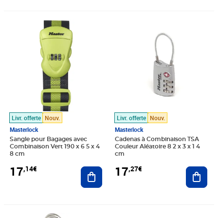
Prix 17,14€
Prix 17,27€
Livr. offerte
Nouv.
Livr. offerte
Nouv.
Masterlock
Masterlock
Sangle pour Bagages avec
Cadenas à Combinaison TSA
Combinaison Vert 190 x 6 5 x 4
Couleur Aléatoire 8 2 x 3 x 1 4
8 cm
cm
17
17
,14€
,27€
Ajouter au panier
Ajout
Prix 17,29€
Prix 17,41€