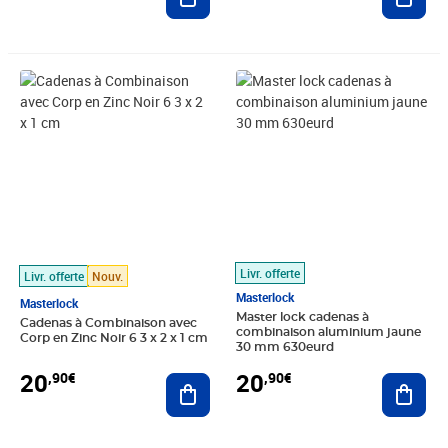
Prix 20,90€
Prix 20,90€
Livr. offerte
Livr. offerte
Nouv.
Masterlock
Masterlock
Master lock cadenas à
Cadenas à Combinaison avec
combinaison aluminium jaune
Corp en Zinc Noir 6 3 x 2 x 1 cm
30 mm 630eurd
20
20
,90€
,90€
Ajouter au panier
Ajout