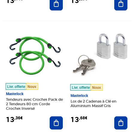
13
13
Prix 13,36€
Prix 13,68€
Livr. offerte
Nouv.
Livr. offerte
Nouv.
Masterlock
Masterlock
Tendeurs avec Crochet Pack de
Lot de 2 Cadenas à Clé en
2 Tendeurs 80 cm Corde
Aluminium Massif Gris
Crochet Inversé
13
13
,36€
,68€
Ajouter au panier
Ajout