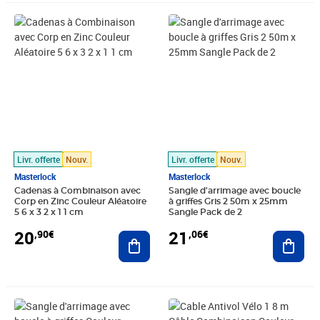
Prix 20,90€
Prix 21,06€
Livr. offerte
Nouv.
Livr. offerte
Nouv.
Masterlock
Masterlock
Cadenas à Combinaison avec
Sangle d'arrimage avec boucle
Corp en Zinc Couleur Aléatoire
à griffes Gris 2 50m x 25mm
5 6 x 3 2 x 1 1 cm
Sangle Pack de 2
20
21
,90€
,06€
Ajouter au panier
Ajout
Prix 21,06€
Prix 21,24€