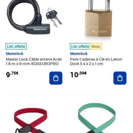
Livr. offerte
Livr. offerte
Nouv.
Masterlock
Masterlock
Master Lock Câble antivol Acier
Petit Cadenas à Clé en Laiton
1 8 m x 8 mm 8126EURDPRO
Doré 3 4 x 2 x 1 cm
9
10
,75€
,09€
Ajouter au panier
Ajout
Prix 11,42€
Prix 11,71€