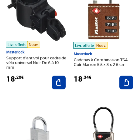
Livr. offerte
Nouv.
Livr. offerte
Nouv.
Masterlock
Masterlock
Support d'antivol pour cadre de
Cadenas à Combinaison TSA
vélo universel Noir De 6 à 10
Cuir Marron 5 5 x 3 x 2 6 cm
mm
18
18
,20€
,34€
Ajouter au panier
Ajout
Prix 19,13€
Prix 19,22€