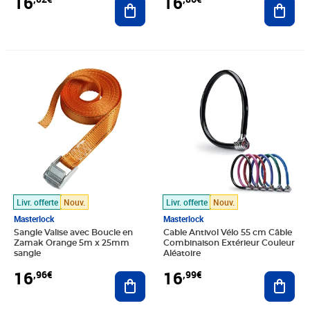
16
16
Prix 16,96€
Prix 16,99€
Livr. offerte
Nouv.
Livr. offerte
Nouv.
Masterlock
Masterlock
Sangle Valise avec Boucle en
Cable Antivol Vélo 55 cm Câble
Zamak Orange 5m x 25mm
Combinaison Extérieur Couleur
sangle
Aléatoire
16
16
,96€
,99€
Ajouter au panier
Ajout