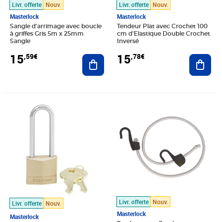
Livr. offerte
Nouv.
Livr. offerte
Nouv.
Masterlock
Masterlock
Sangle d'arrimage avec boucle
Tendeur Plat avec Crochet 100
à griffes Gris 5m x 25mm
cm d'Elastique Double Crochet
Sangle
Inversé
15
15
,59€
,78€
Ajouter au panier
Ajout
Prix 15,79€
Prix 15,96€
Livr. offerte
Nouv.
Livr. offerte
Nouv.
Masterlock
Masterlock