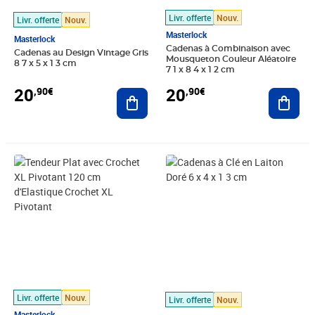
Livr. offerte
Nouv.
Livr. offerte
Nouv.
Masterlock
Masterlock
Cadenas à Combinaison avec
Cadenas au Design Vintage Gris
Mousqueton Couleur Aléatoire
8 7 x 5 x 1 3 cm
7 1 x 8 4 x 1 2 cm
20
20
,90€
,90€
Ajouter au panier
Ajout
Prix 20,90€
Prix 20,90€
Livr. offerte
Nouv.
Livr. offerte
Nouv.
Masterlock