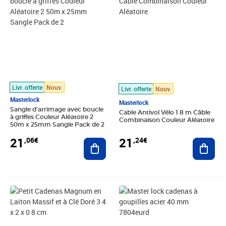
Livr. offerte
Nouv.
Livr. offerte
Nouv.
Masterlock
Masterlock
Sangle d'arrimage avec boucle
Cable Antivol Vélo 1 8 m Câble
à griffes Couleur Aléatoire 2
Combinaison Couleur Aléatoire
50m x 25mm Sangle Pack de 2
21
21
,06€
,24€
Ajouter au panier
Ajout
Prix 21,29€
Prix 21,80€