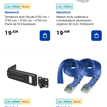
Livr. offerte
Nouv.
Livr. offerte
Masterlock
Masterlock
Tendeurs avec Boule 2*20 cm +
Master lock cadenas à
3*30 cm + 3*40 cm + 2*50 cm
combinaison aluminium
Pack de 10 Elastiques
argenté 30 mm 7630eurd
19
19
,42€
,44€
Ajouter au panier
Ajout
Prix 19,48€
Prix 19,55€
Livr. offerte
Nouv.
Livr. offerte
Nouv.