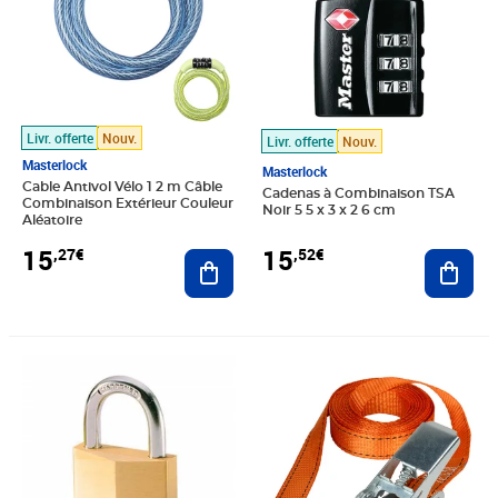
Livr. offerte
Nouv.
Livr. offerte
Nouv.
Masterlock
Masterlock
Cable Antivol Vélo 1 2 m Câble
Cadenas à Combinaison TSA
Combinaison Extérieur Couleur
Noir 5 5 x 3 x 2 6 cm
Aléatoire
15
15
,27€
,52€
Ajouter au panier
Ajout
Prix 15,52€
Prix 15,54€