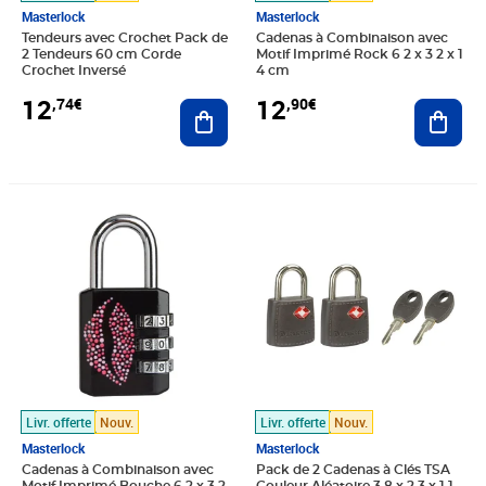
Masterlock
Masterlock
Tendeurs avec Crochet Pack de
Cadenas à Combinaison avec
2 Tendeurs 60 cm Corde
Motif Imprimé Rock 6 2 x 3 2 x 1
Crochet Inversé
4 cm
12
12
,74€
,90€
Ajouter au panier
Ajout
Prix 12,90€
Prix 13,03€
Livr. offerte
Nouv.
Livr. offerte
Nouv.
Masterlock
Masterlock
Cadenas à Combinaison avec
Pack de 2 Cadenas à Clés TSA