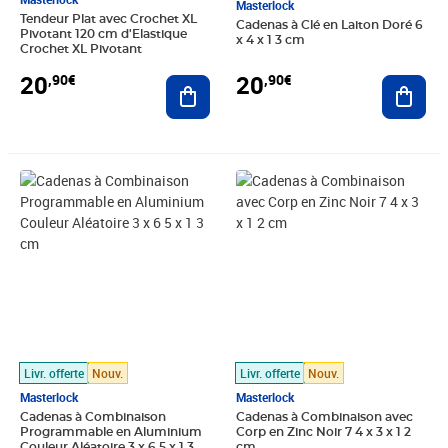
Masterlock
Tendeur Plat avec Crochet XL
Cadenas à Clé en Laiton Doré 6
Pivotant 120 cm d'Elastique
x 4 x 1 3 cm
Crochet XL Pivotant
20
20
,90€
,90€
Ajouter au panier
Ajout
Prix 20,90€
Prix 20,90€
Livr. offerte
Nouv.
Livr. offerte
Nouv.
Masterlock
Masterlock
Cadenas à Combinaison
Cadenas à Combinaison avec
Programmable en Aluminium
Corp en Zinc Noir 7 4 x 3 x 1 2
Couleur Aléatoire 3 x 6 5 x 1 3
cm