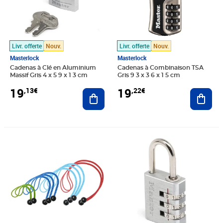
Livr. offerte
Nouv.
Livr. offerte
Nouv.
Masterlock
Masterlock
Cadenas à Clé en Aluminium
Cadenas à Combinaison TSA
Massif Gris 4 x 5 9 x 1 3 cm
Gris 9 3 x 3 6 x 1 5 cm
19
19
,13€
,22€
Ajouter au panier
Ajout
Prix 19,42€
Prix 19,44€