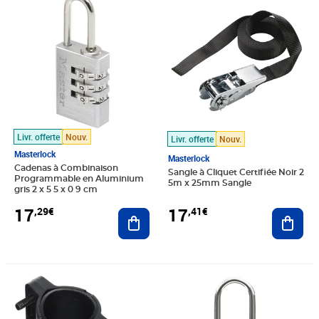
Livr. offerte
Nouv.
Livr. offerte
Nouv.
Masterlock
Masterlock
Cadenas à Combinaison
Sangle à Cliquet Certifiée Noir 2
Programmable en Aluminium
5m x 25mm Sangle
gris 2 x 5 5 x 0 9 cm
17
17
,29€
,41€
Ajouter au panier
Ajout
Prix 18,20€
Prix 18,34€