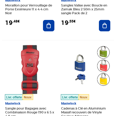
Masterlock
Masterlock
Moraillon pour Verrouillage de
Sangles Valise avec Boucle en
Porte Extérieure 11 x 4 4 cm
Zamak Bleu 2 50m x 25mm
Noir
sangle Pack de 2
19
19
,48€
,55€
Ajouter au panier
Ajout
Prix 19,76€
Prix 19,90€
Livr. offerte
Nouv.
Livr. offerte
Nouv.
Masterlock
Masterlock
Sangle pour Bagages avec
Cadenas à Clé en Aluminium
Combinaison Rouge 190 x 6 5 x
Massif recouvert de Vinyle