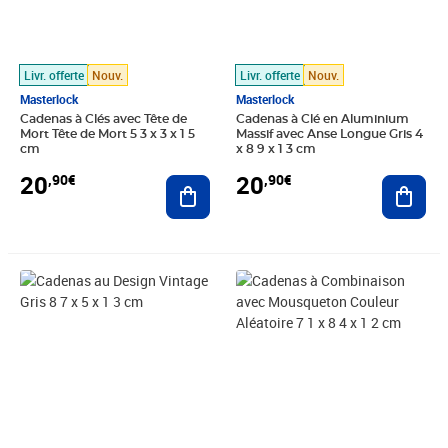
Livr. offerte
Nouv.
Livr. offerte
Nouv.
Masterlock
Masterlock
Cadenas à Clés avec Tête de
Cadenas à Clé en Aluminium
Mort Tête de Mort 5 3 x 3 x 1 5
Massif avec Anse Longue Gris 4
cm
x 8 9 x 1 3 cm
20
20
,90€
,90€
Ajouter au panier
Ajout
Prix 20,90€
Prix 20,90€