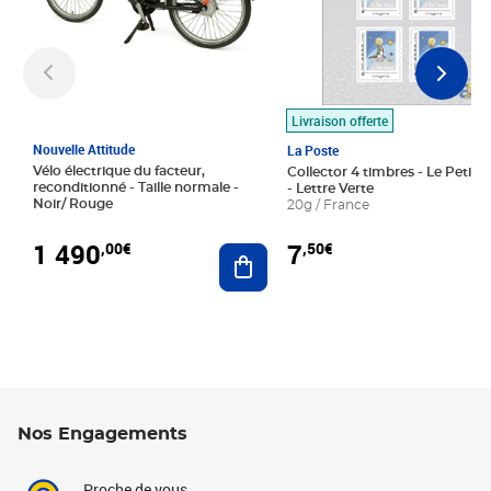
Livraison offerte
Nouvelle Attitude
La Poste
Vélo électrique du facteur,
Collector 4 timbres - Le Petit P
reconditionné - Taille normale -
- Lettre Verte
Noir/ Rouge
20g / France
1 490
7
,00€
,50€
Ajouter au panier
Nos Engagements
Proche de vous