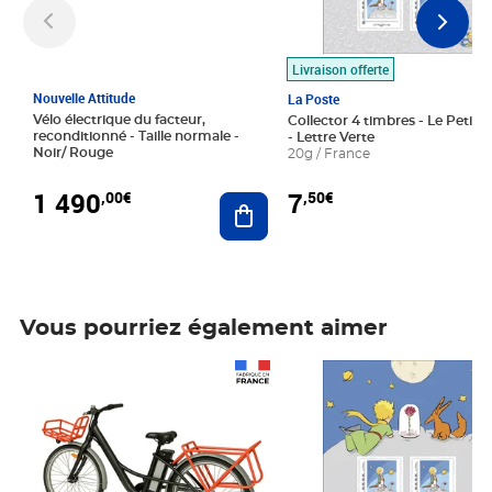
Livraison offerte
Nouvelle Attitude
La Poste
Vélo électrique du facteur,
Collector 4 timbres - Le Petit P
reconditionné - Taille normale -
- Lettre Verte
Noir/ Rouge
20g / France
1 490
7
,00€
,50€
Ajouter au panier
Vous pourriez également aimer
Prix 1 490,00€
Prix 7,50€