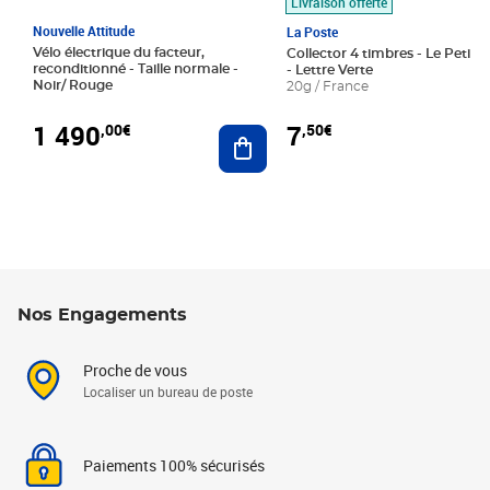
Livraison offerte
Nouvelle Attitude
La Poste
Vélo électrique du facteur,
Collector 4 timbres - Le Petit P
reconditionné - Taille normale -
- Lettre Verte
Noir/ Rouge
20g / France
1 490
7
,00€
,50€
Ajouter au panier
Nos Engagements
Proche de vous
Localiser un bureau de poste
Paiements 100% sécurisés