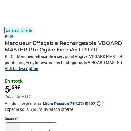
Livraison offerte
Pilot
Marqueur Effaçable Rechargeable VBOARD
MASTER Pte Ogive Fine Vert PILOT
PILOT Marqueur effaçable à sec, pointe ogive, VBOARD MASTER,
pointe fine, vert, Innovation technologique, le V-BOARD MASTER
est un marqueur tableau blanc rechargeable à encre liquide. Le
Voir la description
nouveau système d'irrigation d'encre permet un démarrage
En stock
instantané sans secouer ni pomper ainsi qu'un débit d'encre
5
,69€
constant: fini le marqueur qui écrit de moins en moins au fur et à
mesure de l'utilisation ! Vous serez séduit par l'intensité et la
Prix unitaire TTC
luminosité des couleurs du V-BOARD MASTER. Marqueur
Vendu et expédié par
Micro Passion 76
4.27/5
(102)
appartenant à la gamme Begreen, fabriqué à partir de plastique
Expédié sous 5 jours
livraison offerte
recyclé.
Quantité : 1
Quantité