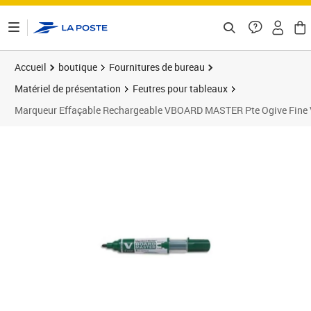
ontenu de la page
Accueil
boutique
Fournitures de bureau
Matériel de présentation
Feutres pour tableaux
Marqueur Effaçable Rechargeable VBOARD MASTER Pte Ogive Fine 
Prix 5,69€
Prix 3
Prix 1
Prix 1