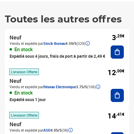
Toutes les autres offres
3
,25€
Neuf
Vendu et expédié par
Stock-Bureau
4.59/5
(329)
Ajouter
En stock
Expédié sous 4 jours, frais de port à partir de 2,49 €
12
,00€
Livraison Offerte
Neuf
Vendu et expédié par
Réseau Electronique
3.75/5
(106)
Ajouter
En stock
Expédié sous 1 jour
14
,41€
Livraison Offerte
Neuf
Vendu et expédié par
ASD
4.05/5
(38)
Ajouter